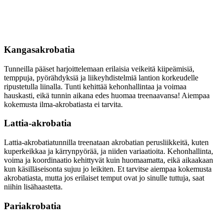
Kangasakrobatia
Tunneilla pääset harjoittelemaan erilaisia veikeitä kiipeämisiä,
temppuja, pyörähdyksiä ja liikeyhdistelmiä lantion korkeudelle
ripustetulla liinalla. Tunti kehittää kehonhallintaa ja voimaa
hauskasti, eikä tunnin aikana edes huomaa treenaavansa! Aiempaa
kokemusta ilma-akrobatiasta ei tarvita.
Lattia-akrobatia
Lattia-akrobatiatunnilla treenataan akrobatian perusliikkeitä, kuten
kuperkeikkaa ja kärrynpyörää, ja niiden variaatioita. Kehonhallinta,
voima ja koordinaatio kehittyvät kuin huomaamatta, eikä aikaakaan
kun käsilläseisonta sujuu jo leikiten. Et tarvitse aiempaa kokemusta
akrobatiasta, mutta jos erilaiset temput ovat jo sinulle tuttuja, saat
niihin lisähaastetta.
Pariakrobatia