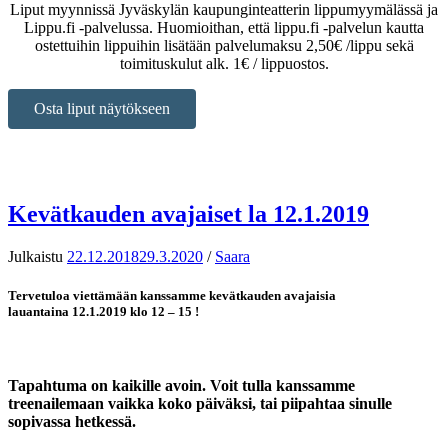
Liput myynnissä Jyväskylän kaupunginteatterin lippumyymälässä ja
Lippu.fi -palvelussa. Huomioithan, että lippu.fi -palvelun kautta
ostettuihin lippuihin lisätään palvelumaksu 2,50€ /lippu sekä
toimituskulut alk. 1€ / lippuostos.
Osta liput näytökseen
Kevätkauden avajaiset la 12.1.2019
Julkaistu
22.12.2018
29.3.2020
/
Saara
Tervetuloa viettämään kanssamme kevätkauden avajaisia
lauantaina 12.1.2019 klo 12 – 15 !
Tapahtuma on kaikille avoin. Voit tulla kanssamme
treenailemaan vaikka koko päiväksi, tai piipahtaa sinulle
sopivassa hetkessä.