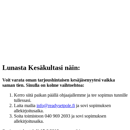
Lunasta Kesäkultasi näin:
Voit varata oman tarjoushintaisen kesäjäsenyytesi vaikka
saman tien. Sinulla on kolme vaihtoehtoa:
Kerro siitä paikan päällä ohjaajallemme ja tee sopimus tunnille
tullessasi.
Laita mailia
info@readysetpole.fi
ja sovi sopimuksen
allekirjoitusaika.
Soita toimistoon 040 969 2693 ja sovi sopimuksen
allekirjoitusaika.