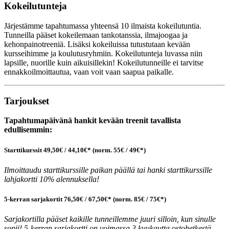
Kokeilutunteja
Järjestämme tapahtumassa yhteensä 10 ilmaista kokeilutuntia.
Tunneilla pääset kokeilemaan tankotanssia, ilmajoogaa ja
kehonpainotreeniä. Lisäksi kokeiluissa tutustutaan kevään
kursseihimme ja koulutusryhmiin. Kokeilutunteja luvassa niin
lapsille, nuorille kuin aikuisillekin! Kokeilutunneille ei tarvitse
ennakkoilmoittautua, vaan voit vaan saapua paikalle.
Tarjoukset
Tapahtumapäivänä hankit kevään treenit tavallista
edullisemmin:
Starttikurssit 49,50€ / 44,10€* (norm. 55€ / 49€*)
Ilmoittaudu starttikurssille paikan päällä tai hanki starttikurssille
lahjakortti 10% alennuksella!
5-kerran sarjakortit 76,50€ / 67,50€* (norm. 85€ / 75€*)
Sarjakortilla pääset kaikille tunneillemme juuri silloin, kun sinulle
sopii! 5-kerran sarjakortti on voimassa 3 kuukautta ostohetkestä.