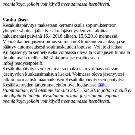
treeniaikoja, jolloin voit käydä treenaamassa itsenäisesti.
Vanha jäsen
Kesäkultapäivitys maksetaan kertamaksulla sopimuksenteon
yhteydessä ohjaajalle. Kesäkultajäsenyyden voit aloittaa
haluamanasi päivänä 16.4.2018 alkaen, 15.6.2018 mennessä.
Määräaikainen jäsensopimus solmitaan 3 kuukauden ajaksi, ja se
päättyy automaattisesti sopimuskauden lopussa. Voit toki jatkaa
Kultajäsenyyttä senhetkisellä voimassa olevalla Kultajäsen-hinnalla
ilmoittamalla meille siitä sähköpostitse osoitteeseen
info@readysetpole.fi.
Kesäkultapäivityksen kertamaksu maksetaan voimassaolevan
jäsenyyden kuukausimaksun lisäksi. Voimassa oleva jäsenyytesi
jatkuu normaalisti määräaikaisen Kesäkultapäivityksen päätyttyä.
Kesäjäsenyyden tarkemmat ehdot ovat luettavissa
täältä
.
Huomaathan, että olemme lomalla 23.7.- 5.8.2018, jolloin meillä ei
ole ohjattuja tunteja. Kesäloman aikana järjestämme vapaita
treeniaikoja, jolloin voit käydä treenaamassa itsenäisesti.