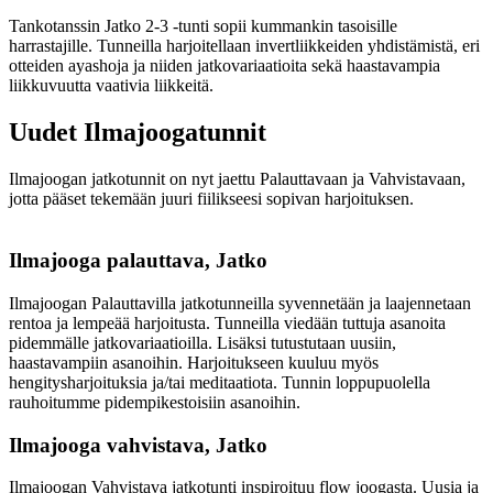
Tankotanssin Jatko 2-3 -tunti sopii kummankin tasoisille
harrastajille. Tunneilla harjoitellaan invertliikkeiden yhdistämistä, eri
otteiden ayashoja ja niiden jatkovariaatioita sekä haastavampia
liikkuvuutta vaativia liikkeitä.
Uudet Ilmajoogatunnit
Ilmajoogan jatkotunnit on nyt jaettu Palauttavaan ja Vahvistavaan,
jotta pääset tekemään juuri fiilikseesi sopivan harjoituksen.
Ilmajooga palauttava, Jatko
Ilmajoogan Palauttavilla jatkotunneilla syvennetään ja laajennetaan
rentoa ja lempeää harjoitusta. Tunneilla viedään tuttuja asanoita
pidemmälle jatkovariaatioilla. Lisäksi tutustutaan uusiin,
haastavampiin asanoihin. Harjoitukseen kuuluu myös
hengitysharjoituksia ja/tai meditaatiota. Tunnin loppupuolella
rauhoitumme pidempikestoisiin asanoihin.
Ilmajooga vahvistava, Jatko
Ilmajoogan Vahvistava jatkotunti inspiroituu flow joogasta. Uusia ja