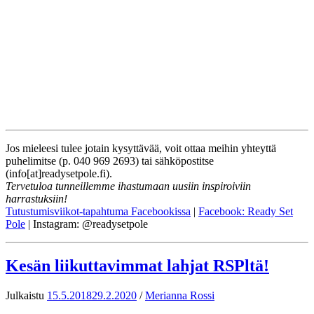
Jos mieleesi tulee jotain kysyttävää, voit ottaa meihin yhteyttä
puhelimitse (p. 040 969 2693) tai sähköpostitse
(info[at]readysetpole.fi).
Tervetuloa tunneillemme ihastumaan uusiin inspiroiviin
harrastuksiin!
Tutustumisviikot-tapahtuma Facebookissa
|
Facebook: Ready Set
Pole
| Instagram: @readysetpole
Kesän liikuttavimmat lahjat RSPltä!
Julkaistu
15.5.2018
29.2.2020
/
Merianna Rossi