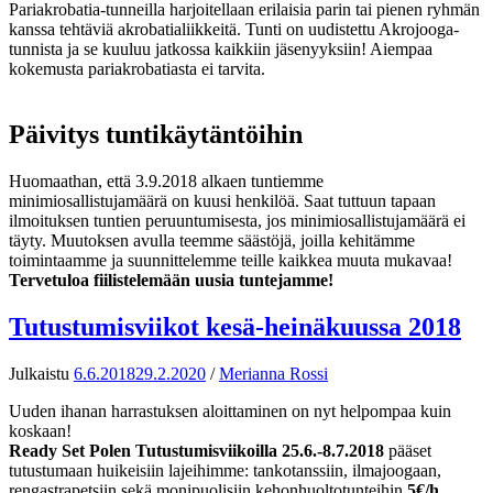
Pariakrobatia-tunneilla harjoitellaan erilaisia parin tai pienen ryhmän
kanssa tehtäviä akrobatialiikkeitä. Tunti on uudistettu Akrojooga-
tunnista ja se kuuluu jatkossa kaikkiin jäsenyyksiin! Aiempaa
kokemusta pariakrobatiasta ei tarvita.
Päivitys tuntikäytäntöihin
Huomaathan, että 3.9.2018 alkaen tuntiemme
minimiosallistujamäärä on kuusi henkilöä. Saat tuttuun tapaan
ilmoituksen tuntien peruuntumisesta, jos minimiosallistujamäärä ei
täyty. Muutoksen avulla teemme säästöjä, joilla kehitämme
toimintaamme ja suunnittelemme teille kaikkea muuta mukavaa!
Tervetuloa fiilistelemään uusia tuntejamme!
Tutustumisviikot kesä-heinäkuussa 2018
Julkaistu
6.6.2018
29.2.2020
/
Merianna Rossi
Uuden ihanan harrastuksen aloittaminen on nyt helpompaa kuin
koskaan!
Ready Set Polen Tutustumisviikoilla 25.6.-8.7.2018
pääset
tutustumaan huikeisiin lajeihimme: tankotanssiin, ilmajoogaan,
rengastrapetsiin sekä monipuolisiin kehonhuoltotunteihin
5€/h
.