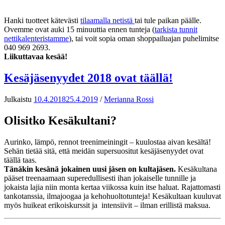
Hanki tuotteet kätevästi
tilaamalla netistä
tai tule paikan päälle.
Ovemme ovat auki 15 minuuttia ennen tunteja (
tarkista tunnit
nettikalenteristamme
), tai voit sopia oman shoppailuajan puhelimitse
040 969 2693.
Liikuttavaa kesää!
Kesäjäsenyydet 2018 ovat täällä!
Julkaistu
10.4.2018
25.4.2019
/
Merianna Rossi
Olisitko Kesäkultani?
Aurinko, lämpö, rennot treenimeiningit – kuulostaa aivan kesältä!
Sehän tietää sitä, että meidän supersuositut kesäjäsenyydet ovat
täällä taas.
Tänäkin kesänä jokainen uusi jäsen on kultajäsen.
Kesäkultana
pääset treenaamaan superedullisesti ihan jokaiselle tunnille ja
jokaista lajia niin monta kertaa viikossa kuin itse haluat. Rajattomasti
tankotanssia, ilmajoogaa ja kehohuoltotunteja! Kesäkultaan kuuluvat
myös huikeat erikoiskurssit ja intensiivit – ilman erillistä maksua.