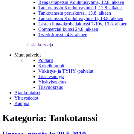
Rengastrapetsin Koulutusryhmä, 12.8. alkaen
Tankotanssin Koulutusryhmä I, 12.8. alkaen
Tankotanssin peruskurssi, 13.8. alkaen
Tankotanssin Koulutusryhmä II, 13.8. alkaen
Lasten ilma-akrobatiakurssi 7-10v, 19.8. alkaen
Commercial-kurssi 24.8. alkaen
Twerk-kurssi 24.8. alkaen
Lisää kursseja
Muut palvelut
Polttarit
Kokeilutunnit
Virkistys- ja TYHY -palvelut
Tilaa esiintyjä
Yksityisopetus
Tilavuokraus
Ajankohtaiset
Yhteystiedot
Kauppa
Kategoria:
Tankotanssi
Unessa -näytös to 30.5.2019