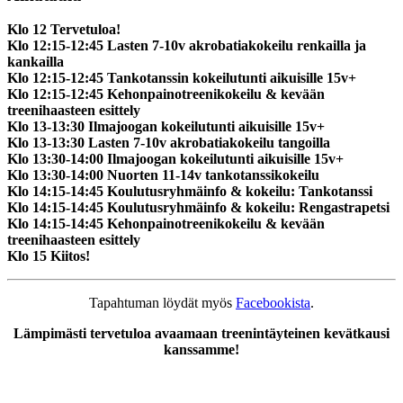
Klo 12 Tervetuloa!
Klo 12:15-12:45 Lasten 7-10v akrobatiakokeilu renkailla ja
kankailla
Klo 12:15-12:45 Tankotanssin kokeilutunti aikuisille 15v+
Klo 12:15-12:45 Kehonpainotreenikokeilu & kevään
treenihaasteen esittely
Klo 13-13:30 Ilmajoogan kokeilutunti aikuisille 15v+
Klo 13-13:30 Lasten 7-10v akrobatiakokeilu tangoilla
Klo 13:30-14:00 Ilmajoogan kokeilutunti aikuisille 15v+
Klo 13:30-14:00 Nuorten 11-14v tankotanssikokeilu
Klo 14:15-14:45 Koulutusryhmäinfo & kokeilu: Tankotanssi
Klo 14:15-14:45 Koulutusryhmäinfo & kokeilu: Rengastrapetsi
Klo 14:15-14:45 Kehonpainotreenikokeilu & kevään
treenihaasteen esittely
Klo 15 Kiitos!
Tapahtuman löydät myös
Facebookista
.
Lämpimästi tervetuloa avaamaan treenintäyteinen kevätkausi
kanssamme!