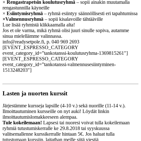
×
Rengastrapetsin koulutusryhmä
– sopii ainakin muutamalla
rengastunnilla käyneille
×
Esiintymisryhmä
– ryhmä esiintyy säännöllisesti eri tapahtumissa
×Valmennusryhmä
– sopii kisalavoille tähtääville
Lue lisää ryhmistä klikkaamalla alta!
Jos et ole varma, mikä ryhmä olisi juuri sinulle sopiva, autamme
sinua mielellämme valinnassa.
info@readysetpole.fi, p. 040 969 2693
[EVENT_ESPRESSO_CATEGORY
event_category_id=”tankotanssi-koulutusryhma-1369815261″]
[EVENT_ESPRESSO_CATEGORY
event_category_id=”tankotanssi-valmennusesiintyminen-
1513248203″]
Lasten ja nuorten kurssit
Järjestämme kursseja lapsille (4-10 v.) sekä nuorille (11-14 v.).
Ilmoittautuminen kursseille on nyt auki! Löydät linkin
ilmoittautumislomakkeeseen alempaa.
Tule kokeilemaan!
Lapsesi tai nuoresi voivat tulla kokeilemaan
ryhmiä tutustumiskerralle ke 29.8.2018 tai syyskuussa
valitsemallenne kurssikerralle hintaan 5€. Jos haluat tulla
tutustumaan kurssiin, laitathan meille siitä viestiä