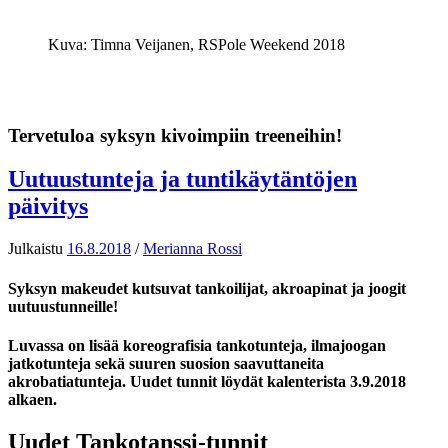
Kuva: Timna Veijanen, RSPole Weekend 2018
Tervetuloa syksyn kivoimpiin treeneihin!
Uutuustunteja ja tuntikäytäntöjen
päivitys
Julkaistu
16.8.2018
/
Merianna Rossi
Syksyn makeudet kutsuvat tankoilijat, akroapinat ja joogit
uutuustunneille!
Luvassa on lisää koreografisia tankotunteja, ilmajoogan
jatkotunteja sekä suuren suosion saavuttaneita
akrobatiatunteja. Uudet tunnit löydät kalenterista 3.9.2018
alkaen.
Uudet Tankotanssi-tunnit