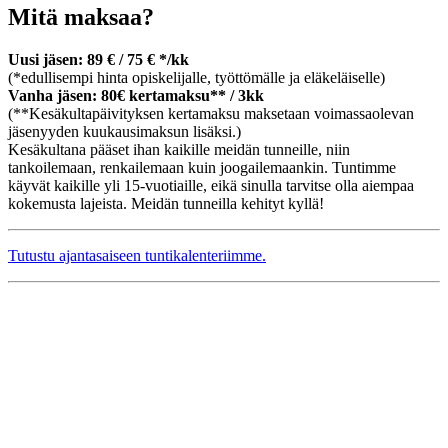
Mitä maksaa?
Uusi jäsen: 89 € / 75 € */kk
(*edullisempi hinta opiskelijalle, työttömälle ja eläkeläiselle)
Vanha jäsen: 80€ kertamaksu** / 3kk
(**Kesäkultapäivityksen kertamaksu maksetaan voimassaolevan
jäsenyyden kuukausimaksun lisäksi.)
Kesäkultana pääset ihan kaikille meidän tunneille, niin
tankoilemaan, renkailemaan kuin joogailemaankin. Tuntimme
käyvät kaikille yli 15-vuotiaille, eikä sinulla tarvitse olla aiempaa
kokemusta lajeista. Meidän tunneilla kehityt kyllä!
Tutustu ajantasaiseen tuntikalenteriimme.