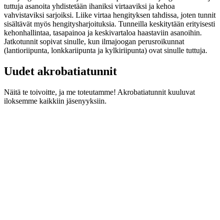
tuttuja asanoita yhdistetään ihaniksi virtaaviksi ja kehoa
vahvistaviksi sarjoiksi. Liike virtaa hengityksen tahdissa, joten tunnit
sisältävät myös hengitysharjoituksia. Tunneilla keskitytään erityisesti
kehonhallintaa, tasapainoa ja keskivartaloa haastaviin asanoihin.
Jatkotunnit sopivat sinulle, kun ilmajoogan perusroikunnat
(lantioriipunta, lonkkariipunta ja kylkiriipunta) ovat sinulle tuttuja.
Uudet akrobatiatunnit
Näitä te toivoitte, ja me toteutamme! Akrobatiatunnit kuuluvat
iloksemme kaikkiin jäsenyyksiin.