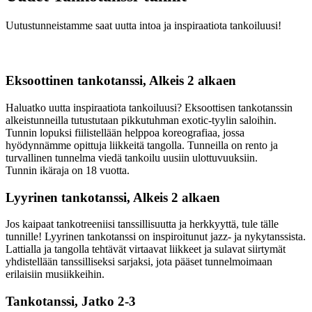
Uutustunneistamme saat uutta intoa ja inspiraatiota tankoiluusi!
Eksoottinen tankotanssi, Alkeis 2 alkaen
Haluatko uutta inspiraatiota tankoiluusi? Eksoottisen tankotanssin
alkeistunneilla tutustutaan pikkutuhman exotic-tyylin saloihin.
Tunnin lopuksi fiilistellään helppoa koreografiaa, jossa
hyödynnämme opittuja liikkeitä tangolla. Tunneilla on rento ja
turvallinen tunnelma viedä tankoilu uusiin ulottuvuuksiin.
Tunnin ikäraja on 18 vuotta.
Lyyrinen tankotanssi, Alkeis 2 alkaen
Jos kaipaat tankotreeniisi tanssillisuutta ja herkkyyttä, tule tälle
tunnille! Lyyrinen tankotanssi on inspiroitunut jazz- ja nykytanssista.
Lattialla ja tangolla tehtävät virtaavat liikkeet ja sulavat siirtymät
yhdistellään tanssilliseksi sarjaksi, jota pääset tunnelmoimaan
erilaisiin musiikkeihin.
Tankotanssi, Jatko 2-3