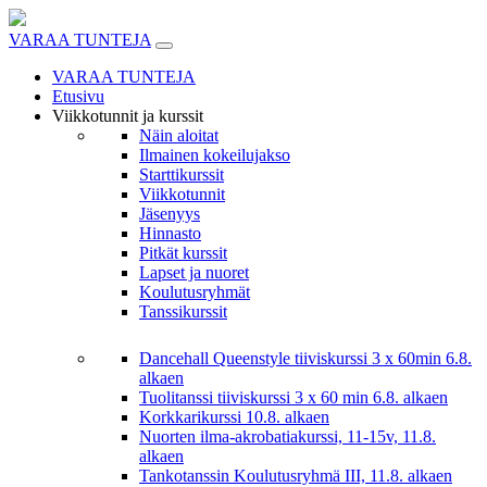
Skip
to
VARAA TUNTEJA
content
VARAA TUNTEJA
Etusivu
Viikkotunnit ja kurssit
Näin aloitat
Ilmainen kokeilujakso
Starttikurssit
Viikkotunnit
Jäsenyys
Hinnasto
Pitkät kurssit
Lapset ja nuoret
Koulutusryhmät
Tanssikurssit
Dancehall Queenstyle tiiviskurssi 3 x 60min 6.8.
alkaen
Tuolitanssi tiiviskurssi 3 x 60 min 6.8. alkaen
Korkkarikurssi 10.8. alkaen
Nuorten ilma-akrobatiakurssi, 11-15v, 11.8.
alkaen
Tankotanssin Koulutusryhmä III, 11.8. alkaen