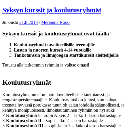
Syksyn kurssit ja koulutusryhmät
Julkaistu
21.8.2018
/
Merianna Rossi
Syksyn kurssit ja koulutusryhmät ovat täällä!
Koulutusryhmät tavoitteellisille treenajille
Lasten ja nuorten kurssit 4-14 vuotiaille
Tankotanssin ja Ilmajoogan starttikurssit aloittelijoille
Tutustu alla tarkemmin ryhmiin ja valitse omasi!
Koulutusryhmät
Koulutusryhmämme on luotu tavoitteellisille tankotanssi- ja
rengastrapetsitreenaajille. Koulutusryhmä on juttusi, kun haluat
treenata hyvässä porukassa tutun ohjaajan johdolla säännöllisesti, ja
kehittyä monipuolisesti. Ilmoittautuminen ryhmiin on nyt auki!
×
Koulutusryhmä I
– sopii Alkeis 2 – Jatko 1 -tason harrastajille
×
Koulutusryhmä II
– sopii Jatko 2 -tason harrastajille
×
Koulutusryhmä III
– sopii Jatko 3 – Jatko 4 tason harrastajille