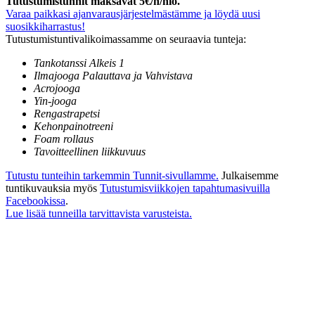
Tutustumistunnit maksavat 5€/h/hlö.
Varaa paikkasi ajanvarausjärjestelmästämme ja löydä uusi
suosikkiharrastus!
Tutustumistuntivalikoimassamme on seuraavia tunteja:
Tankotanssi Alkeis 1
Ilmajooga Palauttava ja Vahvistava
Acrojooga
Yin-jooga
Rengastrapetsi
Kehonpainotreeni
Foam rollaus
Tavoitteellinen liikkuvuus
Tutustu tunteihin tarkemmin Tunnit-sivullamme.
Julkaisemme
tuntikuvauksia myös
Tutustumisviikkojen tapahtumasivuilla
Facebookissa
.
Lue lisää tunneilla tarvittavista varusteista.