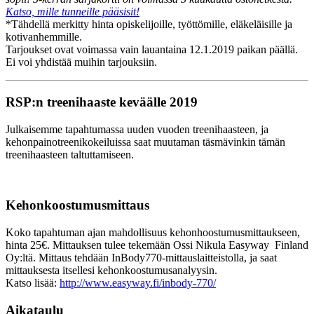
Katso, mille tunneille pääsisit!
*Tähdellä merkitty hinta opiskelijoille, työttömille, eläkeläisille ja
kotivanhemmille.
Tarjoukset ovat voimassa vain lauantaina 12.1.2019 paikan päällä.
Ei voi yhdistää muihin tarjouksiin.
RSP:n treenihaaste keväälle 2019
Julkaisemme tapahtumassa uuden vuoden treenihaasteen, ja
kehonpainotreenikokeiluissa saat muutaman täsmävinkin tämän
treenihaasteen talt
uttamiseen.
Kehonkoostumusmittaus
Koko tapahtuman ajan mahdollisuus kehonhoostumusmittaukseen,
hinta 25€. Mittauksen tulee tekemään Ossi Nikula Easyway Finland
Oy:ltä. Mittaus tehdään InBody770-mittauslaitteistolla, ja saat
mittauksesta itsellesi kehonkoostumusanalyysin.
Katso lisää:
http://www.easyway.fi/inbody-770/
Aikataulu