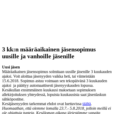
3 kk:n määräaikainen jäsensopimus
uusille ja vanhoille jäsenille
Uusi jäsen
Määräaikainen jäsensopimus solmitaan uusille jäsenille 3 kuukauden
ajaksi. Voit aloittaa jäsenyyden vaikka heti, tai viimeistään
15.6.2018. Sopimus astuu voimaan sen tekopäivänä 3 kuukauden
ajaksi ja päättyy automaattisesti jäsenyyskauden lopussa.
Kesäkullan ensimmäinen kuukausi maksetaan sopimuksen
allekirjoituksen yhteydessä, lopuista kuukausista saat jäsenlaskun
sähköpostitse.
Kesäjäsenyyden tarkemmat ehdot ovat luettavissa
täältä
.
Huomaathan, että olemme lomalla 23.7.- 5.8.2018, jolloin meillä ei
ole ohjattuja tunteja. Kesäloman aikana järjestämme vapaita