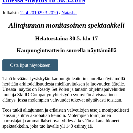
Julkaistu
12.4.2019
29.3.2020
/
Natasha
Alitajunnan monitasoinen spektaakkeli
Helatorstaina 30.5. klo 17
Kaupunginteatterin suurella näyttämöllä
Osta liput näytökseen
Tänä keväänä Jyväskylän kaupunginteatterin suurella näyttämöllä
herätään arkitodellisuudesta mielikuvituksen ja luovuuden äärelle.
Unessa -näytös on Ready Set Polen ja tanssin ohjelmapalveluiden
tuottaja SkillD Companyn yhteistyön synnyttämä visuaalinen
elämys, jossa molempien vahvuudet tukevat näyttävästi toisiaan.
Teos tutkii alitajunnan ja erilaisten valvetilojen tasoja monipuolisesti
tanssin ja ilma-akrobatian keinoin. Molempien toimijoiden
harrastajat ja ammattilaiset ovat yhdessä kevään aikana hioneet
spektaakkelin, joka tuo lavalle yli 140 esiintyjää.