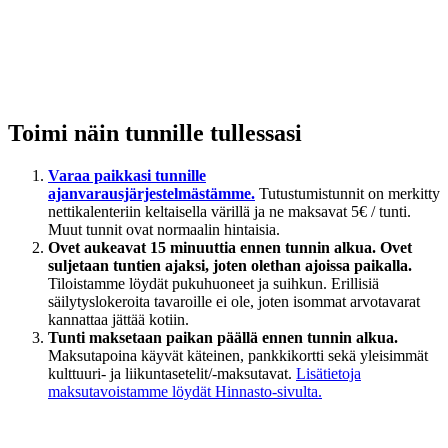
Toimi näin tunnille tullessasi
Varaa paikkasi tunnille
ajanvarausjärjestelmästämme.
Tutustumistunnit on merkitty
nettikalenteriin keltaisella värillä ja ne maksavat 5€ / tunti.
Muut tunnit ovat normaalin hintaisia.
Ovet aukeavat 15 minuuttia ennen tunnin alkua. Ovet
suljetaan tuntien ajaksi, joten olethan ajoissa paikalla.
Tiloistamme löydät pukuhuoneet ja suihkun. Erillisiä
säilytyslokeroita tavaroille ei ole, joten isommat arvotavarat
kannattaa jättää kotiin.
Tunti maksetaan paikan päällä ennen tunnin alkua.
Maksutapoina käyvät käteinen, pankkikortti sekä yleisimmät
kulttuuri- ja liikuntasetelit/-maksutavat.
Lisätietoja
maksutavoistamme löydät Hinnasto-sivulta.