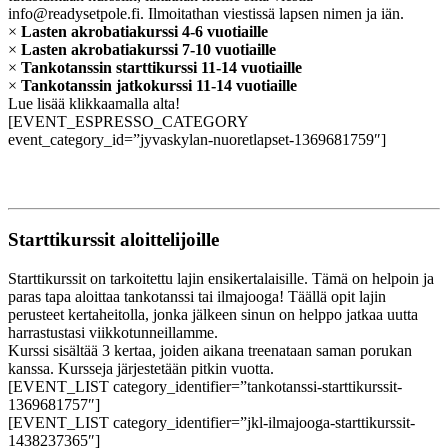
info@readysetpole.fi. Ilmoitathan viestissä lapsen nimen ja iän.
×
Lasten akrobatiakurssi 4-6 vuotiaille
×
Lasten akrobatiakurssi 7-10 vuotiaille
×
Tankotanssin starttikurssi 11-14 vuotiaille
×
Tankotanssin jatkokurssi 11-14 vuotiaille
Lue lisää klikkaamalla alta!
[EVENT_ESPRESSO_CATEGORY
event_category_id=”jyvaskylan-nuoretlapset-1369681759″]
Starttikurssit aloittelijoille
Starttikurssit on tarkoitettu lajin ensikertalaisille. Tämä on helpoin ja
paras tapa aloittaa tankotanssi tai ilmajooga! Täällä opit lajin
perusteet kertaheitolla, jonka jälkeen sinun on helppo jatkaa uutta
harrastustasi viikkotunneillamme.
Kurssi sisältää 3 kertaa, joiden aikana treenataan saman porukan
kanssa. Kursseja järjestetään pitkin vuotta.
[EVENT_LIST category_identifier=”tankotanssi-starttikurssit-
1369681757″]
[EVENT_LIST category_identifier=”jkl-ilmajooga-starttikurssit-
1438237365″]