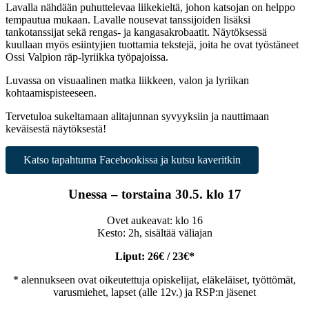
Lavalla nähdään puhuttelevaa liikekieltä, johon katsojan on helppo
tempautua mukaan. Lavalle nousevat tanssijoiden lisäksi
tankotanssijat sekä rengas- ja kangasakrobaatit. Näytöksessä
kuullaan myös esiintyjien tuottamia tekstejä, joita he ovat työstäneet
Ossi Valpion räp-lyriikka työpajoissa.
Luvassa on visuaalinen matka liikkeen, valon ja lyriikan
kohtaamispisteeseen.
Tervetuloa sukeltamaan alitajunnan syvyyksiin ja nauttimaan
keväisestä näytöksestä!
Katso tapahtuma Facebookissa ja kutsu kaveritkin
Unessa – torstaina 30.5. klo 17
Ovet aukeavat: klo 16
Kesto: 2h, sisältää väliajan
Liput: 26€ / 23€*
* alennukseen ovat oikeutettuja opiskelijat, eläkeläiset, työttömät,
varusmiehet, lapset (alle 12v.) ja RSP:n jäsenet