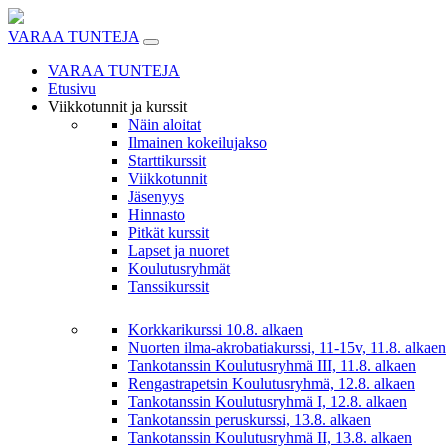
Skip
to
VARAA TUNTEJA
content
VARAA TUNTEJA
Etusivu
Viikkotunnit ja kurssit
Näin aloitat
Ilmainen kokeilujakso
Starttikurssit
Viikkotunnit
Jäsenyys
Hinnasto
Pitkät kurssit
Lapset ja nuoret
Koulutusryhmät
Tanssikurssit
Korkkarikurssi 10.8. alkaen
Nuorten ilma-akrobatiakurssi, 11-15v, 11.8. alkaen
Tankotanssin Koulutusryhmä III, 11.8. alkaen
Rengastrapetsin Koulutusryhmä, 12.8. alkaen
Tankotanssin Koulutusryhmä I, 12.8. alkaen
Tankotanssin peruskurssi, 13.8. alkaen
Tankotanssin Koulutusryhmä II, 13.8. alkaen