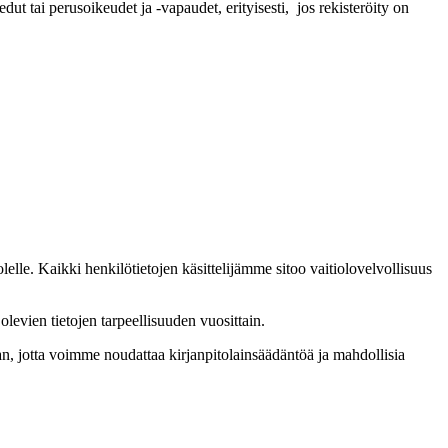
dut tai perusoikeudet ja -vapaudet, erityisesti, jos rekisteröity on
elle. Kaikki henkilötietojen käsittelijämme sitoo vaitiolovelvollisuus
levien tietojen tarpeellisuuden vuosittain.
jan, jotta voimme noudattaa kirjanpitolainsäädäntöä ja mahdollisia