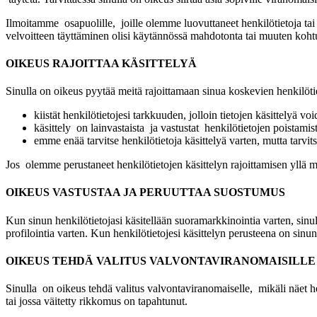
Ilmoitamme osapuolille, joille olemme luovuttaneet henkilötietoja tai 
velvoitteen täyttäminen olisi käytännössä mahdotonta tai muuten koht
OIKEUS RAJOITTAA KÄSITTELYÄ
Sinulla on oikeus pyytää meitä rajoittamaan sinua koskevien henkilötie
kiistät henkilötietojesi tarkkuuden, jolloin tietojen käsittelyä v
käsittely on lainvastaista ja vastustat henkilötietojen poistamist
emme enää tarvitse henkilötietoja käsittelyä varten, mutta tarvits
Jos olemme perustaneet henkilötietojen käsittelyn rajoittamisen yllä ma
OIKEUS VASTUSTAA JA PERUUTTAA SUOSTUMUS
Kun sinun henkilötietojasi käsitellään suoramarkkinointia varten, sinull
profilointia varten. Kun henkilötietojesi käsittelyn perusteena on sin
OIKEUS TEHDÄ VALITUS VALVONTAVIRANOMAISILLE
Sinulla on oikeus tehdä valitus valvontaviranomaiselle, mikäli näet hen
tai jossa väitetty rikkomus on tapahtunut.