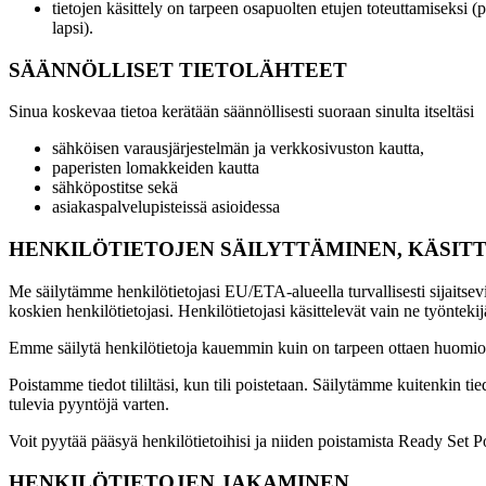
tietojen käsittely on tarpeen osapuolten etujen toteuttamiseksi (p
lapsi).
SÄÄNNÖLLISET TIETOLÄHTEET
Sinua koskevaa tietoa kerätään säännöllisesti suoraan sinulta itseltäsi
sähköisen varausjärjestelmän ja verkkosivuston kautta,
paperisten lomakkeiden kautta
sähköpostitse sekä
asiakaspalvelupisteissä asioidessa
HENKILÖTIETOJEN SÄILYTTÄMINEN, KÄSIT
Me säilytämme henkilötietojasi EU/ETA-alueella turvallisesti sijaitsev
koskien henkilötietojasi. Henkilötietojasi käsittelevät vain ne työnteki
Emme säilytä henkilötietoja kauemmin kuin on tarpeen ottaen huomioon 
Poistamme tiedot tililtäsi, kun tili poistetaan. Säilytämme kuitenkin t
tulevia pyyntöjä varten.
Voit pyytää pääsyä henkilötietoihisi ja niiden poistamista Ready Set P
HENKILÖTIETOJEN JAKAMINEN