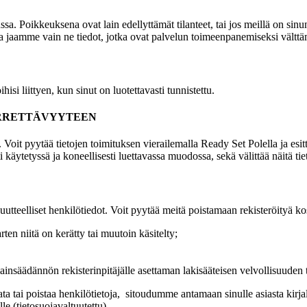
a. Poikkeuksena ovat lain edellyttämät tilanteet, tai jos meillä on sin
 ja jaamme vain ne tiedot, jotka ovat palvelun toimeenpanemiseksi vältt
isi liittyen, kun sinut on luotettavasti tunnistettu.
IIRRETTÄVYYTEEN
a. Voit pyytää tietojen toimituksen vierailemalla Ready Set Polella ja es
käytetyssä ja koneellisesti luettavassa muodossa, sekä välittää näitä tieto
utteelliset henkilötiedot. Voit pyytää meitä poistamaan rekisteröityä kos
rten niitä on kerätty tai muutoin käsitelty;
ainsäädännön rekisterinpitäjälle asettaman lakisääteisen velvollisuuden 
ai poistaa henkilötietoja, sitoudumme antamaan sinulle asiasta kirjalli
lle (tietosuojavaltuutettu).