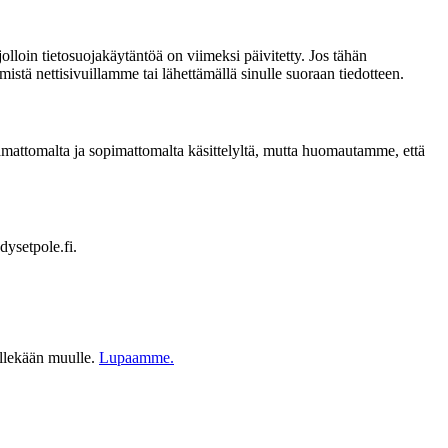
loin tietosuojakäytäntöä on viimeksi päivitetty. Jos tähän
stä nettisivuillamme tai lähettämällä sinulle suoraan tiedotteen.
ttamattomalta ja sopimattomalta käsittelyltä, mutta huomautamme, että
dysetpole.fi.
ellekään muulle.
Lupaamme.