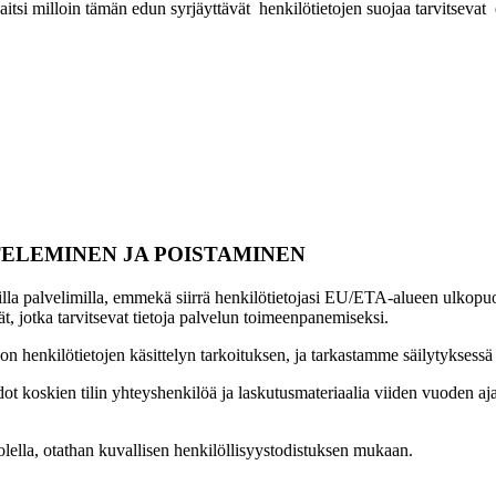
aitsi milloin tämän edun syrjäyttävät henkilötietojen suojaa tarvitsevat e
TELEMINEN JA POISTAMINEN
illa palvelimilla, emmekä siirrä henkilötietojasi EU/ETA-alueen ulkopuol
jät, jotka tarvitsevat tietoja palvelun toimeenpanemiseksi.
henkilötietojen käsittelyn tarkoituksen, ja tarkastamme säilytyksessä o
iedot koskien tilin yhteyshenkilöä ja laskutusmateriaalia viiden vuoden a
olella, otathan kuvallisen henkilöllisyystodistuksen mukaan.