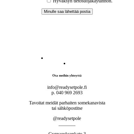
Hyväksyn tietosuojakäytännön.
Ota meihin yhteyttä
info@readysetpole.fi
p. 040 969 2693
Tavoitat meidät parhaiten somekanavista
tai sähköpostitse
@readysetpole
_______
Cygnaeuksenkatu 3