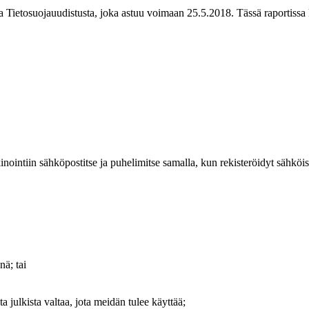
ietosuojauudistusta, joka astuu voimaan 25.5.2018. Tässä raportissa k
ointiin sähköpostitse ja puhelimitse samalla, kun rekisteröidyt sähkö
ä; tai
 julkista valtaa, jota meidän tulee käyttää;