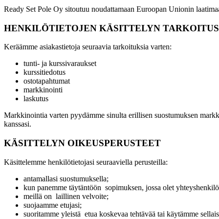
Ready Set Pole Oy sitoutuu noudattamaan Euroopan Unionin laatimaa T
HENKILÖTIETOJEN KÄSITTELYN TARKOITUS
Keräämme asiakastietoja seuraavia tarkoituksia varten:
tunti- ja kurssivaraukset
kurssitiedotus
ostotapahtumat
markkinointi
laskutus
Markkinointia varten pyydämme sinulta erillisen suostumuksen markkin
kanssasi.
KÄSITTELYN OIKEUSPERUSTEET
Käsittelemme henkilötietojasi seuraaviella perusteilla:
antamallasi suostumuksella;
kun panemme täytäntöön sopimuksen, jossa olet yhteyshenkilön
meillä on laillinen velvoite;
suojaamme etujasi;
suoritamme yleistä etua koskevaa tehtävää tai käytämme sellaista