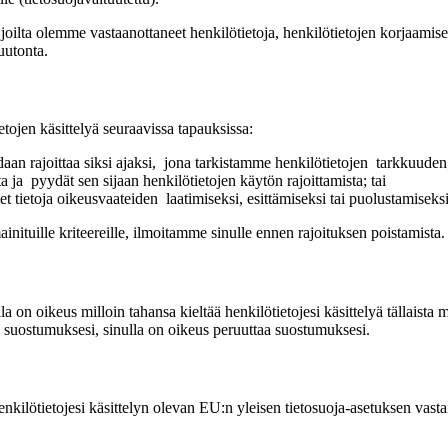
joilta olemme vastaanottaneet henkilötietoja, henkilötietojen korjaamise
uutonta.
tojen käsittelyä seuraavissa tapauksissa:
oidaan rajoittaa siksi ajaksi, jona tarkistamme henkilötietojen tarkkuuden
a ja pyydät sen sijaan henkilötietojen käytön rajoittamista; tai
et tietoja oikeusvaateiden laatimiseksi, esittämiseksi tai puolustamiseksi
inituille kriteereille, ilmoitamme sinulle ennen rajoituksen poistamista.
a on oikeus milloin tahansa kieltää henkilötietojesi käsittelyä tällaista 
un suostumuksesi, sinulla on oikeus peruuttaa suostumuksesi.
kilötietojesi käsittelyn olevan EU:n yleisen tietosuoja-asetuksen vastais