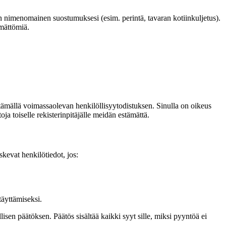
un nimenomainen suostumuksesi (esim. perintä, tavaran kotiinkuljetus).
ämättömiä.
ittämällä voimassaolevan henkilöllisyytodistuksen. Sinulla on oikeus
ja toiselle rekisterinpitäjälle meidän estämättä.
kevat henkilötiedot, jos:
täyttämiseksi.
sen päätöksen. Päätös sisältää kaikki syyt sille, miksi pyyntöä ei