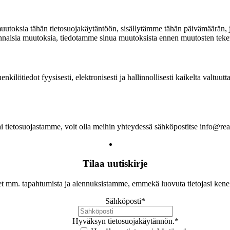
utoksia tähän tietosuojakäytäntöön, sisällytämme tähän päivämäärän, jol
ennaisia muutoksia, tiedotamme sinua muutoksista ennen muutosten tekemi
kilötiedot fyysisesti, elektronisesti ja hallinnollisesti kaikelta valtuu
tai tietosuojastamme, voit olla meihin yhteydessä sähköpostitse info@rea
Tilaa uutiskirje
let mm. tapahtumista ja alennuksistamme, emmekä luovuta tietojasi ken
Sähköposti
*
Hyväksyn tietosuojakäytännön.
*