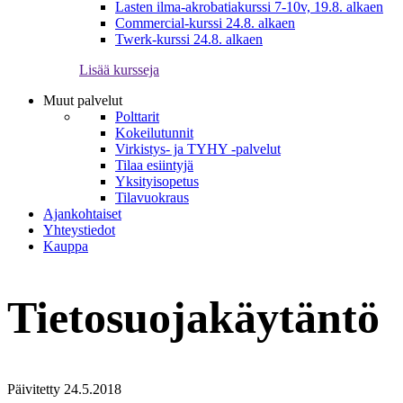
Lasten ilma-akrobatiakurssi 7-10v, 19.8. alkaen
Commercial-kurssi 24.8. alkaen
Twerk-kurssi 24.8. alkaen
Lisää kursseja
Muut palvelut
Polttarit
Kokeilutunnit
Virkistys- ja TYHY -palvelut
Tilaa esiintyjä
Yksityisopetus
Tilavuokraus
Ajankohtaiset
Yhteystiedot
Kauppa
Tietosuojakäytäntö
Päivitetty 24.5.2018