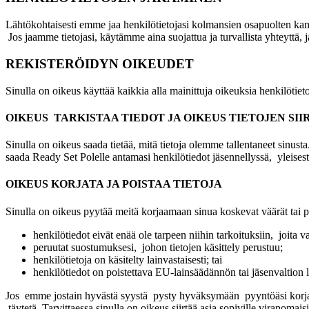
Lähtökohtaisesti emme jaa henkilötietojasi kolmansien osapuolten kanss
Jos jaamme tietojasi, käytämme aina suojattua ja turvallista yhteyttä,
REKISTERÖIDYN OIKEUDET
Sinulla on oikeus käyttää kaikkia alla mainittuja oikeuksia henkilötietoih
OIKEUS TARKISTAA TIEDOT JA OIKEUS TIETOJEN S
Sinulla on oikeus saada tietää, mitä tietoja olemme tallentaneet sinust
saada Ready Set Polelle antamasi henkilötiedot jäsennellyssä, yleisesti 
OIKEUS KORJATA JA POISTAA TIETOJA
Sinulla on oikeus pyytää meitä korjaamaan sinua koskevat väärät tai pu
henkilötiedot eivät enää ole tarpeen niihin tarkoituksiin, joita va
peruutat suostumuksesi, johon tietojen käsittely perustuu;
henkilötietoja on käsitelty lainvastaisesti; tai
henkilötiedot on poistettava EU-lainsäädännön tai jäsenvaltion l
Jos emme jostain hyvästä syystä pysty hyväksymään pyyntöäsi korjata t
täytetä. Tarvittaessa sinulla on oikeus siirtää asia sopiville viranomaisi