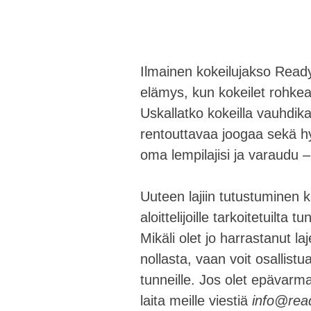
Ilmainen kokeilujakso Ready
elämys, kun kokeilet rohke
Uskallatko kokeilla vauhdik
rentouttavaa joogaa sekä h
oma lempilajisi ja varaudu 
Uuteen lajiin tutustuminen ka
aloittelijoille tarkoitetuilta t
Mikäli olet jo harrastanut laj
nollasta, vaan voit osallist
tunneille. Jos olet epävarma 
laita meille viestiä
info@read