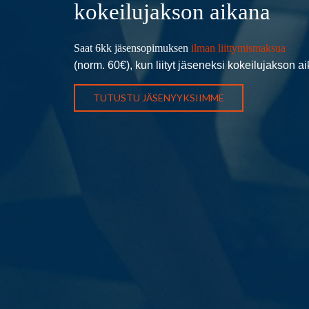
kokeilujakson aikana
Saat 6kk jäsensopimuksen
ilman liittymismaksua
(norm. 60€), kun liityt jäseneksi kokeilujakson a
TUTUSTU JÄSENYYKSIIMME