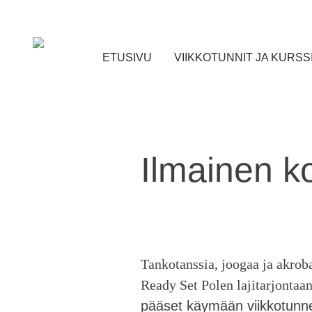
Skip
to
content
ETUSIVU
VIIKKOTUNNIT JA KURSS
Ilmainen k
Tankotanssia, joogaa ja akro
Ready Set Polen lajitarjontaa
pääset käymään viikkotunnei