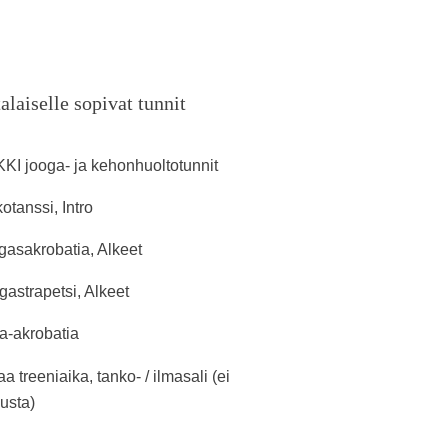
alaiselle sopivat tunnit
KI jooga- ja kehonhuoltotunnit
otanssi, Intro
asakrobatia, Alkeet
astrapetsi, Alkeet
ia-akrobatia
a treeniaika, tanko- / ilmasali (ei
usta)