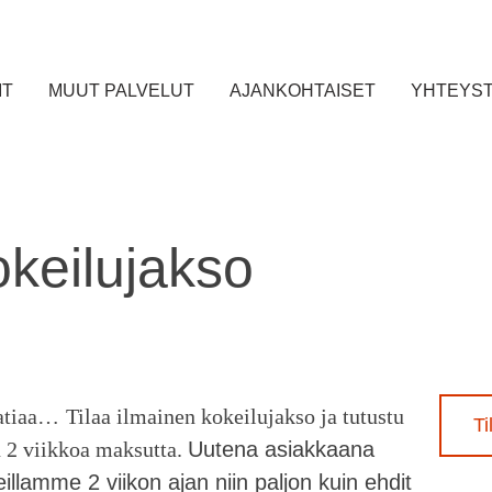
IT
MUUT PALVELUT
AJANKOHTAISET
YHTEYST
okeilujakso
batiaa…
Tilaa ilmainen kokeilujakso ja
tutustu
Ti
n 2 viikkoa maksutta.
Uutena asiakkaana
llamme 2 viikon ajan niin paljon kuin ehdit