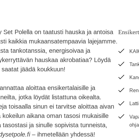
 Set Polella on taatusti hauska ja antoisa
Ensikert
asti kaikkia mukaansatempaavia lajejamme.
asta tankotanssia, energisoivaa ja
KAIK
ykerryttävän hauskaa akrobatiaa? Löydä
Tank
– saatat jäädä koukkuun!
Kang
nnattaa aloittaa ensikertalaisille ja
Reng
unneilta, jotka löydät listattuna oikealta.
Latt
eja toisaalla sinun ei tarvitse aloittaa aivan
ua kokeilun aikana oman tasosi mukaisille
Vapa
tasostasi ja sinulle sopivista tunneista,
ohja
ysetpole.fi
– ihmetellään yhdessä!