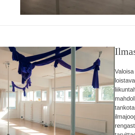
Ilmas
Valoisa
loistava
liikunta
mahdolli
tankota
ilmajoo
rengast
tarvitt