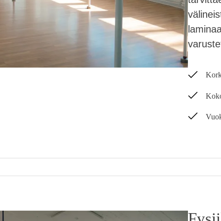
välinei
laminaat
varustet
Kork
Kok
Vuok
Fysii