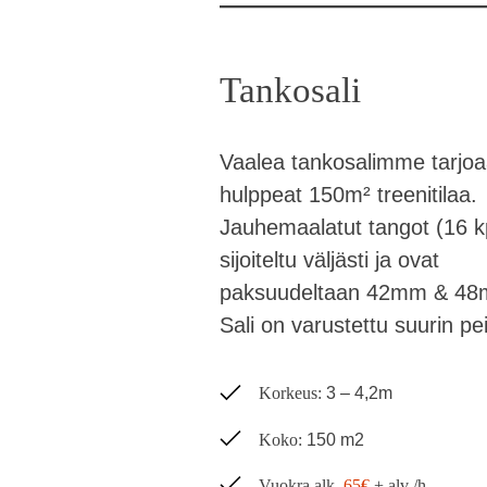
Tankosali
Vaalea tankosalimme tarjo
hulppeat 150m² treenitilaa.
Jauhemaalatut tangot (16 k
sijoiteltu väljästi ja ovat
paksuudeltaan 42mm & 48
Sali on varustettu suurin pei
Korkeus:
3 – 4,2m
Koko:
150 m2
Vuokra alk.
65€
+ alv /h