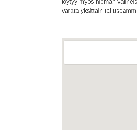
löytyy myös hieman välineis
varata yksittäin tai useamma