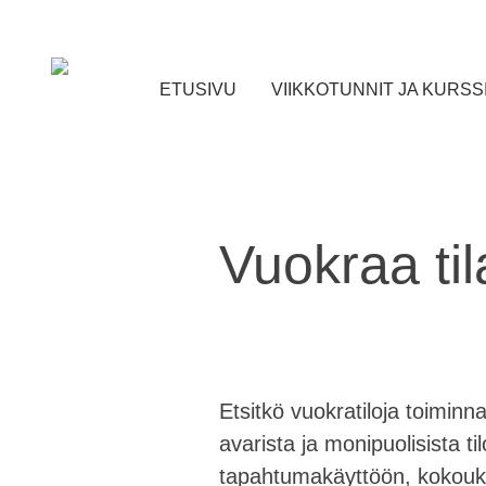
Skip
to
content
ETUSIVU
VIIKKOTUNNIT JA KURSS
Vuokraa til
Etsitkö vuokratiloja toimin
avarista ja monipuolisista ti
tapahtumakäyttöön, kokouksii