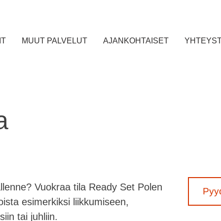
IT
MUUT PALVELUT
AJANKOHTAISET
YHTEYST
a
nallenne? Vuokraa tila Ready Set Polen
Pyyd
loista esimerkiksi liikkumiseen,
n tai juhliin.