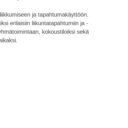
ä liikkumiseen ja tapahtumakäyttöön.
i erilaisiin liikuntatapahtumiin ja -
ryhmätoimintaan, kokoustiloiksi sekä
aikaksi.