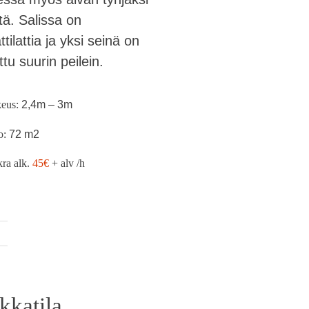
stä. Salissa on
tilattia ja yksi seinä on
tu suurin peilein.
eus:
2,4m – 3m
o:
72 m2
ra alk.
45€
+ alv /h
kkatila