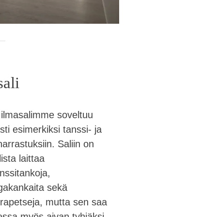
ali
 ilmasalimme soveltuu
sti esimerkiksi tanssi- ja
harrastuksiin. Saliin on
sta laittaa
nssitankoja,
gakankaita sekä
rapetseja, mutta sen saa
aessa myös aivan tyhjäksi