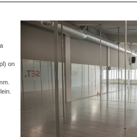
aa
pl) on
mm.
lein.