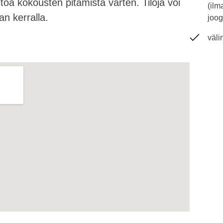
töä kokousten pitämistä varten. Tiloja voi
(ilm
n kerralla.
joog
väli