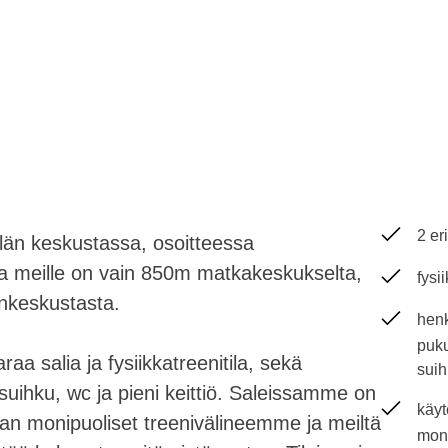
2 er
län keskustassa, osoitteessa
 meille on vain 850m matkakeskukselta,
fysi
inkeskustasta.
henk
puku
aa salia ja fysiikkatreenitila, sekä
suih
e, suihku, wc ja pieni keittiö. Saleissamme on
käyt
an monipuoliset treenivälineemme ja meiltä
moni