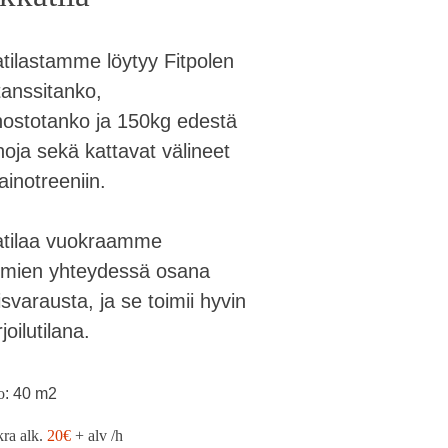
atilastamme löytyy Fitpolen
anssitanko,
ostotanko ja 150kg edestä
noja sekä kattavat välineet
inotreeniin.
atilaa vuokraamme
umien yhteydessä osana
svarausta, ja se toimii hyvin
oilutilana.
o
: 40 m2
ra alk.
20€
+ alv /h