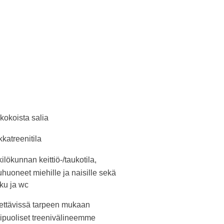
ikokoista salia
ikkatreenitila
ilökunnan keittiö-/taukotila,
huoneet miehille ja naisille sekä
ku ja wc
ettävissä tarpeen mukaan
puoliset treenivälineemme