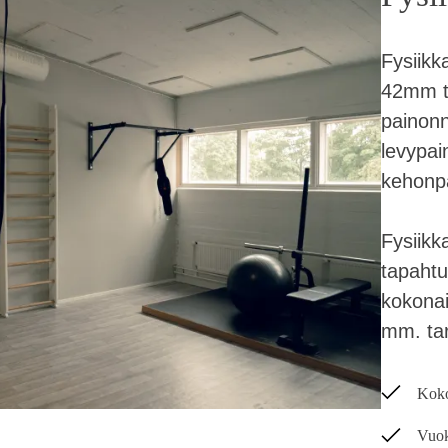
Fysiikk
42mm t
painonn
levypai
kehonpa
Fysiikk
tapaht
kokonai
mm. tarj
Kok
Vuok