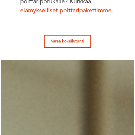
polttariporukalle? Kurkkaa
elämykselliset polttaripakettimme
.
Varaa kokeilutunti