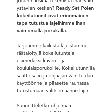
jotain hauskaa tekemistä ihan vain
ystävien kesken?
Ready Set Polen
kokeilutunnit ovat erinomainen
tapa tutustua lajeihimme ihan
vain omalla porukalla.
Tarjoamme kaikista lajeistamme
räätälöityjä kokeilutunteja
esimerkiksi kaveri – ja
koululaisporukoille. Kokeilutunnilla
saatte salin ja ohjaajan vain teidän
käyttöönne ja pääsette rauhassa
tutustumaan valitsemaanne lajiin.
Suunnitteletko ohjelmaa