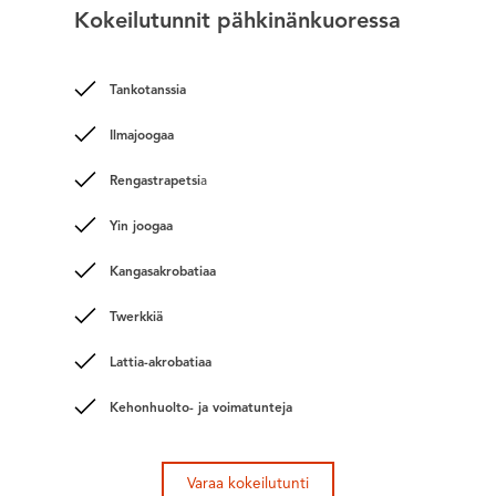
Kokeilutunnit pähkinänkuoressa
Tankotanssia
Ilmajoogaa
Rengastrapetsi
a
Yin joogaa
Kangasakrobatiaa
Twerkkiä
Lattia-akrobatiaa
Kehonhuolto- ja voimatunteja
Varaa kokeilutunti