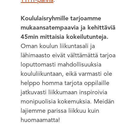
TYHY-päiviä
.
Koululaisryhmille tarjoamme
mukaansatempaavia ja kehittäviä
45min mittaisia
kokeilutunteja.
Oman koulun liikuntasali ja
lähimaasto eivät välttämättä tarjoa
loputtomasti mahdollisuuksia
koululiikuntaan, eikä varmasti ole
helppo homma tarjota oppilaille
jatkuvasti liikkumaan inspiroivia
monipuolisia kokemuksia. Meidän
lajiemme parissa liikkuu kuin
huomaamatta!