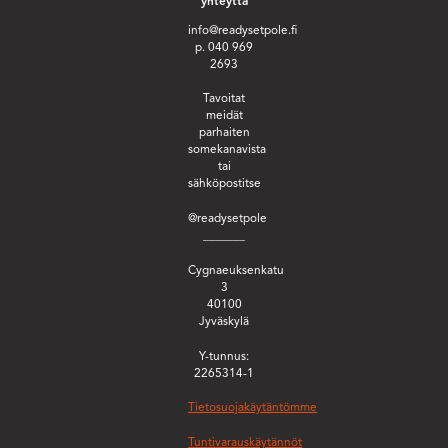
yhteyttä
info@readysetpole.fi
p. 040 969
2693
Tavoitat
meidät
parhaiten
somekanavista
tai
sähköpostitse
@readysetpole
_______
Cygnaeuksenkatu
3
40100
Jyväskylä
Y-tunnus:
2265314-1
Tietosuojakäytäntömme
Tuntivarauskäytännöt