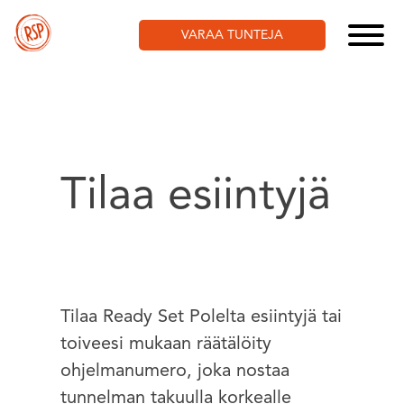
Skip
to
VARAA TUNTEJA
content
Tilaa esiintyjä
Tilaa Ready Set Polelta esiintyjä tai
toiveesi mukaan räätälöity
ohjelmanumero, joka nostaa
tunnelman takuulla korkealle