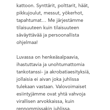
kattoon. Synttärit, polttarit, häät,
pikkujoulut, messut, yökerhot,
tapahtumat… Me järjestämme
tilaisuuteen kuin tilaisuuteen
säväyttävää ja persoonallista
ohjelmaa!
Luvassa on henkeäsalpaavia,
ihastuttavia ja unohtumattomia
tankotanssi- ja akrobatiaesityksiä,
jollaisia ei aivan joka juhlissa
tulekaan vastaan. Valovoimaiset
esiintyjämme ovat yhtä vahvoja
virallisen arvokkaissa, kuin
rennommissakin juhlissa.