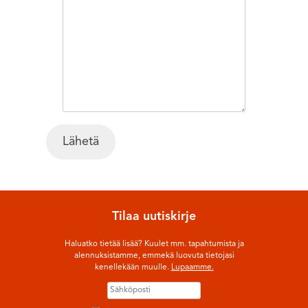
Tilaa uutiskirje
Haluatko tietää lisää? Kuulet mm. tapahtumista ja
alennuksistamme, emmekä luovuta tietojasi
kenellekään muulle.
Lupaamme.