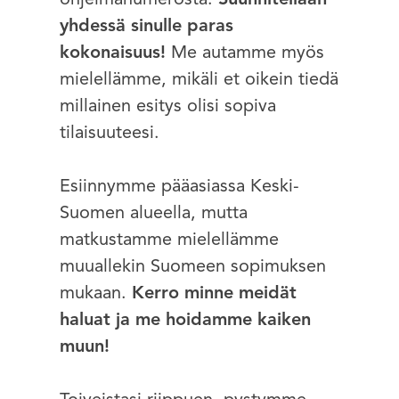
ohjelmanumerosta.
Suunnitellaan
yhdessä sinulle paras
kokonaisuus!
Me autamme myös
mielellämme, mikäli et oikein tiedä
millainen esitys olisi sopiva
tilaisuuteesi.
Esiinnymme pääasiassa Keski-
Suomen alueella, mutta
matkustamme mielellämme
muuallekin Suomeen sopimuksen
mukaan.
Kerro minne meidät
haluat ja me hoidamme kaiken
muun!