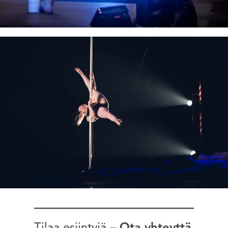
Tilaa esiintyjä –
Ota yhteyttä