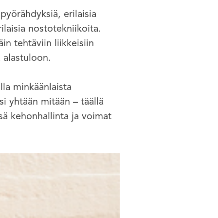
pyörähdyksiä, erilaisia
ilaisia nostotekniikoita.
n tehtäviin liikkeisiin
a alastuloon.
olla minkäänlaista
si yhtään mitään – täällä
sä kehonhallinta ja voimat