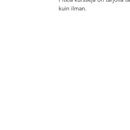
Pitkiä kursseja on tarjolla t
kuin ilman.