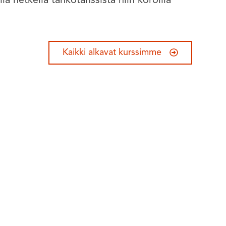
ällä hetkellä tankotanssista niin koroilla
Kaikki alkavat kurssimme