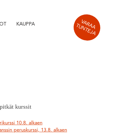
V
A
R
A
U
N
T
E
J
DOT
KAUPPA
A
T
A
pitkät kurssit
ikurssi 10.8. alkaen
nssin peruskurssi, 13.8. alkaen