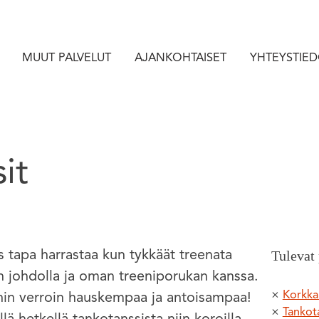
MUUT PALVELUT
AJANKOHTAISET
YHTEYSTIE
it
Tulevat 
 tapa harrastaa kun tykkäät treenata
an johdolla ja oman treeniporukan kanssa.
Korkkar
n verroin hauskempaa ja antoisampaa!
Tankota