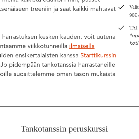
Vali
enäiseen treeniin ja saat kaikki mahtavat
90€ 
TAI 
*opi
n harrastuksen kesken kauden, voit uutena
kot
jontaamme viikkotunneilla
ilmaisella
iden ensikertalaisten kanssa
Starttikurssin
a. Jo pidempään tankotanssia harrastaneille
ijoille suosittelemme oman tason mukaista
Tankotanssin peruskurssi