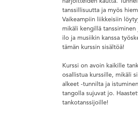
harjoitteiden kautta. Tunnei
tanssillisuutta ja myös hie
Vaikeampiin liikkeisiin löyt
mikäli kengillä tanssiminen
ilo ja musiikin kanssa työsk
tämän kurssin sisältöä!
Kurssi on avoin kaikille tank
osallistua kurssille, mikäl
alkeet -tunnilta ja istumin
tangolla sujuvat jo. Haaste
tankotanssijoille!