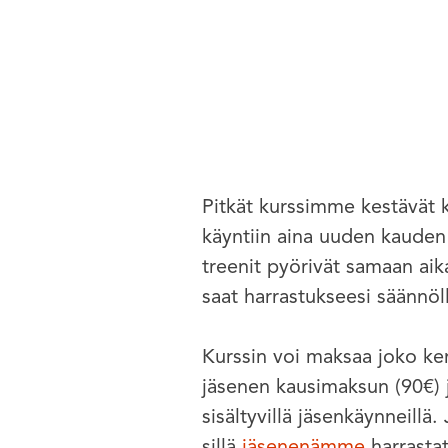
Pitkät kurssimme kestävät 
käyntiin aina uuden kauden a
treenit pyörivät samaan aik
saat harrastukseesi säännöll
Kurssin voi maksaa joko ke
jäsenen kausimaksun (90€) j
sisältyvillä jäsenkäynneillä
sillä
jäsenenämme
harrastat