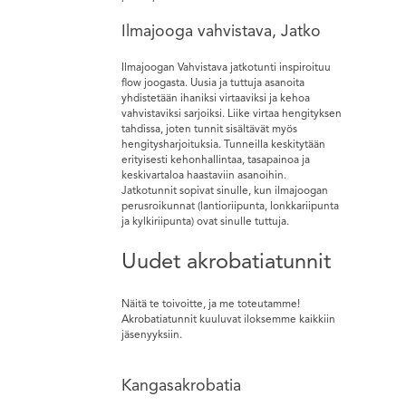
Ilmajooga vahvistava, Jatko
Ilmajoogan Vahvistava jatkotunti inspiroituu
flow joogasta. Uusia ja tuttuja asanoita
yhdistetään ihaniksi virtaaviksi ja kehoa
vahvistaviksi sarjoiksi. Liike virtaa hengityksen
tahdissa, joten tunnit sisältävät myös
hengitysharjoituksia. Tunneilla keskitytään
erityisesti kehonhallintaa, tasapainoa ja
keskivartaloa haastaviin asanoihin.
Jatkotunnit sopivat sinulle, kun ilmajoogan
perusroikunnat (lantioriipunta, lonkkariipunta
ja kylkiriipunta) ovat sinulle tuttuja.
Uudet akrobatiatunnit
Näitä te toivoitte, ja me toteutamme!
Akrobatiatunnit kuuluvat iloksemme kaikkiin
jäsenyyksiin.
Kangasakrobatia