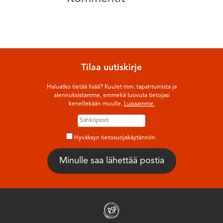
Tilaa uutiskirje
Haluatko tietää lisää? Kuulet mm. tapahtumista ja
alennuksistamme, emmekä luovuta tietojasi
kenellekään muulle.
Lupaamme.
Hyväksyn tietosuojakäytännön.