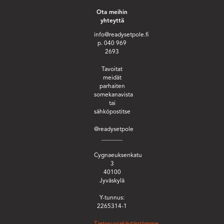
Ota meihin
yhteyttä
info@readysetpole.fi
p. 040 969
2693
Tavoitat
meidät
parhaiten
somekanavista
tai
sähköpostitse
@readysetpole
_______
Cygnaeuksenkatu
3
40100
Jyväskylä
Y-tunnus:
2265314-1