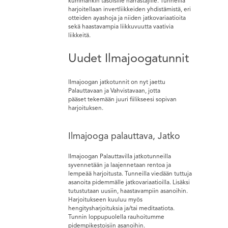
kummankin tasoisille harrastajille. Tunneilla
harjoitellaan invertliikkeiden yhdistämistä, eri
otteiden ayashoja ja niiden jatkovariaatioita
sekä haastavampia liikkuvuutta vaativia
liikkeitä.
Uudet Ilmajoogatunnit
Ilmajoogan jatkotunnit on nyt jaettu
Palauttavaan ja Vahvistavaan, jotta
pääset tekemään juuri fiilikseesi sopivan
harjoituksen.
Ilmajooga palauttava, Jatko
Ilmajoogan Palauttavilla jatkotunneilla
syvennetään ja laajennetaan rentoa ja
lempeää harjoitusta. Tunneilla viedään tuttuja
asanoita pidemmälle jatkovariaatioilla. Lisäksi
tutustutaan uusiin, haastavampiin asanoihin.
Harjoitukseen kuuluu myös
hengitysharjoituksia ja/tai meditaatiota.
Tunnin loppupuolella rauhoitumme
pidempikestoisiin asanoihin.