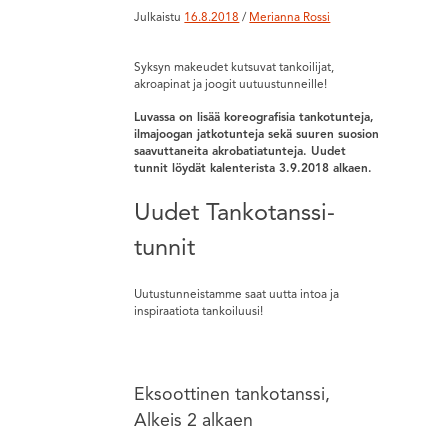
Julkaistu
16.8.2018
/
Merianna Rossi
Syksyn makeudet kutsuvat tankoilijat,
akroapinat ja joogit uutuustunneille!
Luvassa on lisää koreografisia tankotunteja,
ilmajoogan jatkotunteja sekä suuren suosion
saavuttaneita akrobatiatunteja. Uudet
tunnit löydät kalenterista 3.9.2018 alkaen.
Uudet Tankotanssi-
tunnit
Uutustunneistamme saat uutta intoa ja
inspiraatiota tankoiluusi!
Eksoottinen tankotanssi,
Alkeis 2 alkaen