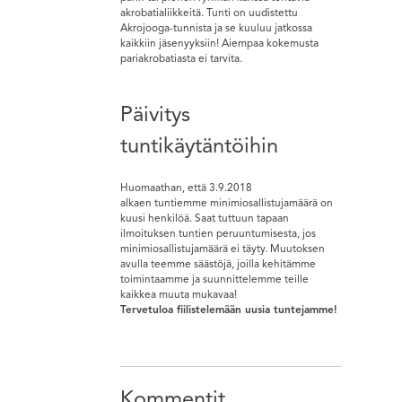
akrobatialiikkeitä. Tunti on uudistettu
Akrojooga-tunnista ja se kuuluu jatkossa
kaikkiin jäsenyyksiin! Aiempaa kokemusta
pariakrobatiasta ei tarvita.
Päivitys
tuntikäytäntöihin
Huomaathan, että 3.9.2018
alkaen tuntiemme minimiosallistujamäärä on
kuusi henkilöä. Saat tuttuun tapaan
ilmoituksen tuntien peruuntumisesta, jos
minimiosallistujamäärä ei täyty. Muutoksen
avulla teemme säästöjä, joilla kehitämme
toimintaamme ja suunnittelemme teille
kaikkea muuta mukavaa!
Tervetuloa fiilistelemään uusia tuntejamme!
Kommentit