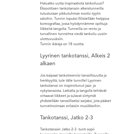
Haluatko uutta inspiraatiota tankoiluusi?
Eksoottisen tankotanssin alkeistunneilla
tutustutaan pikkutuhman exotic-tyylin
saloihin. Tunnin lopuksi fiilistellään helppoa
koreografiaa, jossa hyödynnämme opittuja
liikkeitä tangolla. Tunneilla on rento ja
turvallinen tunnelma viedä tankoilu uusiin
ulottuvuuksiin.
Tunnin ikäraja on 18 vuotta.
Lyyrinen tankotanssi, Alkeis 2
alkaen
Jos kaipaat tankotreeniisi tanssillisuutta ja
herkkyyttä, tule tälle tunnille! Lyyrinen
tankotanssi on inspiroitunut jazz- ja
nykytanssista. Lattialla ja tangolla tehtävät
virtaavat liikkeet ja sulavat siirtymät
yhdistellään tanssilliseksi sarjaksi, jota pääset
tunnelmoimaan erilaisiin musiikkeihin.
Tankotanssi, Jatko 2-3
Tankotanssin Jatko 2-3 -tunti sopii