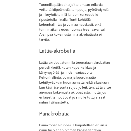
Tunneilla pääset harjoittelemaan erilaisia
veikeitä kiipeämisiä, temppuja, pyörähdyksiä
ja liikeyhdistelmiä lantion korkeudelle
ripustetulla liinalla. Tunti kehittää
kehonhallintaa ja voimaa hauskasti, eikä
tunnin aikana edes huomaa treenaavansa!
Aiempaa kokemusta ilma-akrobatiasta ei
tarvita.
Lattia-akrobatia
Lattia-akrobatiatunnilla treenataan akrobatian
perusliikkeitä, kuten kuperkeikkaa ja
kärrynpyörää, ja niiden variaatioita.
Kehonhallinta, voima ja koordinaatio
kehittyvät kuin huomaamatta, eikä aikaakaan
kun käsilläseisonta sujuu jo leikiten. Et tarvitse
aiempaa kokemusta akrobatiasta, mutta jos
erilaiset temput ovat jo sinulle tuttuja, saat
niihin lisähaastetta.
Pariakrobatia
Pariakrobatia-tunneilla harjoitellaan erilaisia
parin tai pienen ryhmän kanssa tehtäviä