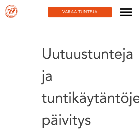
Skip
to
VARAA TUNTEJA
content
Uutuustunteja
ja
tuntikäytäntöj
päivitys