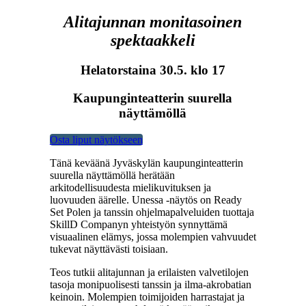
Alitajunnan monitasoinen
spektaakkeli
Helatorstaina 30.5. klo 17
Kaupunginteatterin suurella
näyttämöllä
Osta liput näytökseen
Tänä keväänä Jyväskylän kaupunginteatterin
suurella näyttämöllä herätään
arkitodellisuudesta mielikuvituksen ja
luovuuden äärelle. Unessa -näytös on Ready
Set Polen ja tanssin ohjelmapalveluiden tuottaja
SkillD Companyn yhteistyön synnyttämä
visuaalinen elämys, jossa molempien vahvuudet
tukevat näyttävästi toisiaan.
Teos tutkii alitajunnan ja erilaisten valvetilojen
tasoja monipuolisesti tanssin ja ilma-akrobatian
keinoin. Molempien toimijoiden harrastajat ja