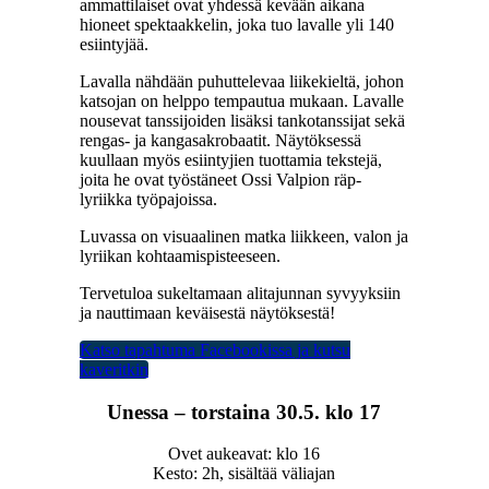
ammattilaiset ovat yhdessä kevään aikana
hioneet spektaakkelin, joka tuo lavalle yli 140
esiintyjää.
Lavalla nähdään puhuttelevaa liikekieltä, johon
katsojan on helppo tempautua mukaan. Lavalle
nousevat tanssijoiden lisäksi tankotanssijat sekä
rengas- ja kangasakrobaatit. Näytöksessä
kuullaan myös esiintyjien tuottamia tekstejä,
joita he ovat työstäneet Ossi Valpion räp-
lyriikka työpajoissa.
Luvassa on visuaalinen matka liikkeen, valon ja
lyriikan kohtaamispisteeseen.
Tervetuloa sukeltamaan alitajunnan syvyyksiin
ja nauttimaan keväisestä näytöksestä!
Katso tapahtuma Facebookissa ja kutsu
kaveritkin
Unessa – torstaina 30.5. klo 17
Ovet aukeavat: klo 16
Kesto: 2h, sisältää väliajan