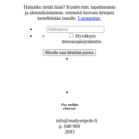
Haluatko tietää lisää? Kuulet mm. tapahtumista
ja alennuksistamme, emmekä luovuta tietojasi
kenellekään muulle.
Lupaamme.
Hyväksyn
tietosuojakäytännön.
Ota meihin
yhteyttä
info@readysetpole.fi
p. 040 969
2693