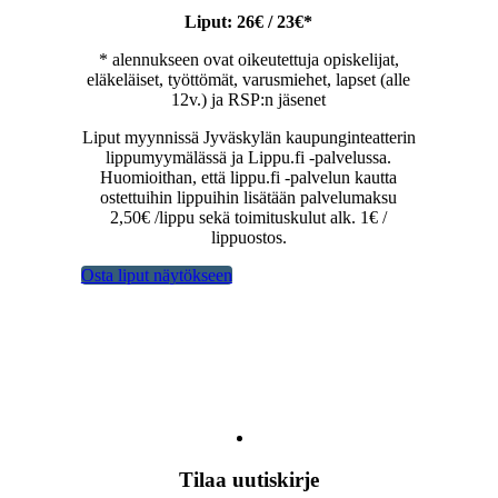
Liput: 26€ / 23€*
* alennukseen ovat oikeutettuja opiskelijat,
eläkeläiset, työttömät, varusmiehet, lapset (alle
12v.) ja RSP:n jäsenet
Liput myynnissä Jyväskylän kaupunginteatterin
lippumyymälässä ja Lippu.fi -palvelussa.
Huomioithan, että lippu.fi -palvelun kautta
ostettuihin lippuihin lisätään palvelumaksu
2,50€ /lippu sekä toimituskulut alk. 1€ /
lippuostos.
Osta liput näytökseen
Tilaa uutiskirje