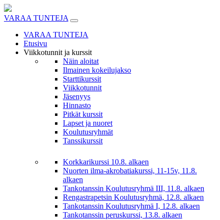
Skip
to
VARAA TUNTEJA
content
VARAA TUNTEJA
Etusivu
Viikkotunnit ja kurssit
Näin aloitat
Ilmainen kokeilujakso
Starttikurssit
Viikkotunnit
Jäsenyys
Hinnasto
Pitkät kurssit
Lapset ja nuoret
Koulutusryhmät
Tanssikurssit
Korkkarikurssi 10.8. alkaen
Nuorten ilma-akrobatiakurssi, 11-15v, 11.8.
alkaen
Tankotanssin Koulutusryhmä III, 11.8. alkaen
Rengastrapetsin Koulutusryhmä, 12.8. alkaen
Tankotanssin Koulutusryhmä I, 12.8. alkaen
Tankotanssin peruskurssi, 13.8. alkaen