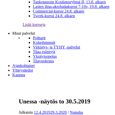
Tankotanssin Koulutusryhmä II, 13.8. alkaen
Lasten ilma-akrobatiakurssi 7-10v, 19.8. alkaen
Commercial-kurssi 24.8. alkaen
Twerk-kurssi 24.8. alkaen
Lisää kursseja
Muut palvelut
Polttarit
Kokeilutunnit
Virkistys- ja TYHY -palvelut
Tilaa esiintyjä
Yksityisopetus
Tilavuokraus
Ajankohtaiset
Yhteystiedot
Kauppa
Unessa -näytös to 30.5.2019
Julkaistu
12.4.2019
29.3.2020
/
Natasha