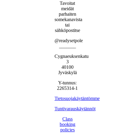
Tavoitat
meidät
parhaiten
somekanavista
tai
sähköpostitse
@readysetpole
_______
Cygnaeuksenkatu
3
40100
Jyväskylä
Y-tunnus:
2265314-1
Tietosuojakäytäntömme
Tuntivarauskäytännöt
Class
booking
policies