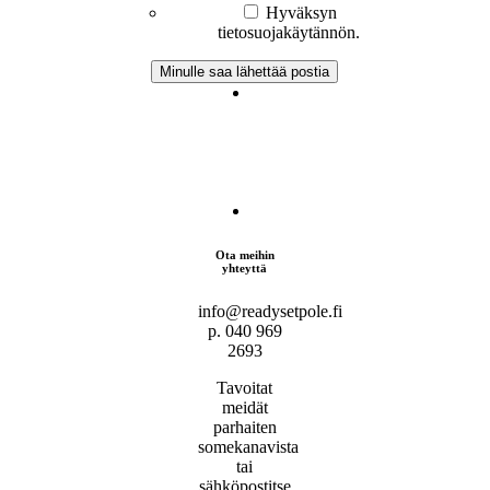
Hyväksyn
tietosuojakäytännön.
Ota meihin
yhteyttä
info@readysetpole.fi
p. 040 969
2693
Tavoitat
meidät
parhaiten
somekanavista
tai
sähköpostitse