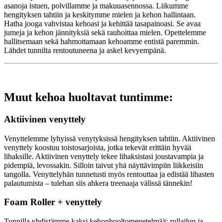
asanoja istuen, polvillamme ja makuuasennossa. Liikumme
hengityksen tahtiin ja keskitymme mielen ja kehon hallintaan.
Hatha jooga vahvistaa kehoasi ja kehittää tasapainoasi. Se avaa
jumeja ja kehon jännityksiä sekä rauhoittaa mielen. Opettelemme
hallitsemaan sekä hahmottamaan kehoamme entistä paremmin.
Lähdet tunnilta rentoutuneena ja askel kevyempänä.
Muut kehoa huoltavat tuntimme:
Aktiivinen venyttely
Venyttelemme lyhyissä venytyksissä hengityksen tahtiin. Aktiivinen
venyttely koostuu toistosarjoista, jotka tekevät erittäin hyvää
lihaksille. Aktiivinen venyttely tekee lihaksistasi joustavampia ja
pidempiä, levossakin. Silloin taivut yhä näyttävimpiin liikkeisiin
tangolla. Venyttelyhän tunnetusti myös rentouttaa ja edistää lihasten
palautumista – tulehan siis ahkera treenaaja välissä tännekin!
Foam Roller + venyttely
Tunnilla yhdistämme kaksi kehonhuoltomenetelmää: rullailun ja