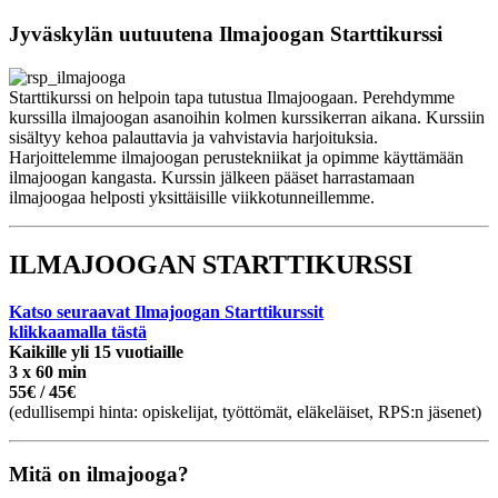
Jyväskylän uutuutena Ilmajoogan Starttikurssi
Starttikurssi on helpoin tapa tutustua Ilmajoogaan. Perehdymme
kurssilla ilmajoogan asanoihin kolmen kurssikerran aikana. Kurssiin
sisältyy kehoa palauttavia ja vahvistavia harjoituksia.
Harjoittelemme ilmajoogan perustekniikat ja opimme käyttämään
ilmajoogan kangasta. Kurssin jälkeen pääset harrastamaan
ilmajoogaa helposti yksittäisille viikkotunneillemme.
ILMAJOOGAN STARTTIKURSSI
Katso seuraavat Ilmajoogan Starttikurssit
klikkaamalla tästä
Kaikille yli 15 vuotiaille
3 x 60 min
55€ / 45€
(edullisempi hinta: opiskelijat, työttömät, eläkeläiset, RPS:n jäsenet)
Mitä on ilmajooga?