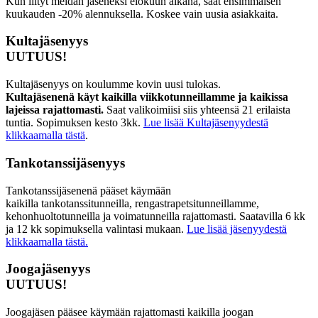
Kun liityt meidän jäseneksi elokuun aikana, saat ensimmäisen
kuukauden -20% alennuksella. Koskee vain uusia asiakkaita.
Kultajäsenyys
UUTUUS!
Kultajäsenyys on koulumme kovin uusi tulokas.
Kultajäsenenä käyt kaikilla viikkotunneillamme ja kaikissa
lajeissa rajattomasti.
Saat valikoimiisi siis yhteensä 21 erilaista
tuntia. Sopimuksen kesto 3kk.
Lue lisää Kultajäsenyydestä
klikkaamalla tästä
.
Tankotanssijäsenyys
Tankotanssijäsenenä pääset käymään
kaikilla tankotanssitunneilla, rengastrapetsitunneillamme,
kehonhuoltotunneilla ja voimatunneilla rajattomasti. Saatavilla 6 kk
ja 12 kk sopimuksella valintasi mukaan.
Lue lisää jäsenyydestä
klikkaamalla tästä.
Joogajäsenyys
UUTUUS!
Joogajäsen pääsee käymään rajattomasti kaikilla joogan