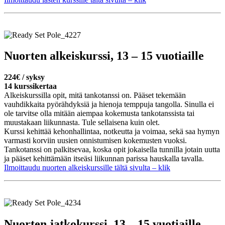
Nuorten alkeiskurssi, 13 – 15 vuotiaille
224€ / syksy
14 kurssikertaa
Alkeiskurssilla opit, mitä tankotanssi on. Pääset tekemään
vauhdikkaita pyörähdyksiä ja hienoja temppuja tangolla. Sinulla ei
ole tarvitse olla mitään aiempaa kokemusta tankotanssista tai
muustakaan liikunnasta. Tule sellaisena kuin olet.
Kurssi kehittää kehonhallintaa, notkeutta ja voimaa, sekä saa hymyn
varmasti korviin uusien onnistumisen kokemusten vuoksi.
Tankotanssi on palkitsevaa, koska opit jokaisella tunnilla jotain uutta
ja pääset kehittämään itseäsi liikunnan parissa hauskalla tavalla.
Ilmoittaudu nuorten alkeiskurssille tältä sivulta – klik
Nuorten jatkokurssi, 13 – 15 vuotiaille