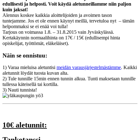
edullisesti ja helposti. Voit käydä aletunneillamme niin paljon
kuin jaksat!
Alennus koskee kaikkia aloittelijoiden ja avoimen tason
tuntejamme. Jos et ole ennen käynyt meillä, tervetuloa nyt – tämän
helpommaksi se ei enää voi tulla!
Tarjous on voimassa 1.8. – 31.8.2015 vain Jyväskylässä.
Kertakäynnin normaalihinta on 17€ / 15€ (edullisempi hinta
opiskelijat, työttömät, eläkeläiset).
Näin se onnistuu:
1) Varaa mieluisa aletuntisi
meidän varausjärjestelmästämme
. Kaikki
aletunnit löydät tuosta kuvan alta.
2) Tule tunnille 15min ennen tunnin alkua. Tunti maksetaan tunnille
tullessa käteisellä tai kortilla.
3) Nauti tunnista!
10€ aletunnit:
Tankotanssi