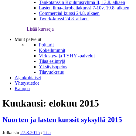
Tankotanssin Koulutusryhmä II, 13.8. alkaen
Lasten ilma-akrobatiakurssi 7-10v, 19.8. alkaen
Commercial-kurssi 24.8. alkaen
Twerk-kurssi 24.8. alkaen
Lisää kursseja
Muut palvelut
Polttarit
Kokeilutunnit
Virkistys- ja TYHY -palvelut
Tilaa esiintyjä
Yksityisopetus
Tilavuokraus
Ajankohtaiset
Yhteystiedot
Kauppa
Kuukausi:
elokuu 2015
Nuorten ja lasten kurssit syksyllä 2015
Julkaistu
27.8.2015
/
Tiia