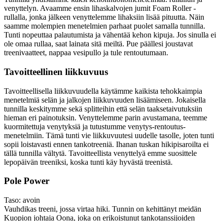
venyttelyn. Avaamme ensin lihaskalvojen jumit Foam Roller -
rullalla, jonka jälkeen venyttelemme lihaksiin lisää pituutta. Näin
saamme molempien menetelmien parhaat puolet samalla tunnilla.
Tunti nopeuttaa palautumista ja vähentää kehon kipuja. Jos sinulla ei
ole omaa rullaa, saat lainata sitä meiltä. Pue päällesi joustavat
treenivaatteet, nappaa vesipullo ja tule rentoutumaan.
Tavoitteellinen liikkuvuus
Tavoitteellisella liikkuvuudella käytämme kaikista tehokkaimpia
menetelmiä selän ja jalkojen liikkuvuuden lisäämiseen. Jokaisella
tunnilla keskitymme sekä splitteihin että selän taaksetaivutuksiin
hieman eri painotuksin. Venyttelemme parin avustamana, teemme
kuormitettuja venytyksiä ja tutustumme venytys-rentoutus-
menetelmiin. Tämä tunti vie liikkuvuutesi uudelle tasolle, joten tunti
sopii loistavasti ennen tankotreeniä. Ihanan tuskan hikipisaroilta ei
tällä tunnilla vältytä. Tavoitteellista venyttelyä emme suosittele
lepopäivän treeniksi, koska tunti käy hyvästä treenistä.
Pole Power
Taso: avoin
Vauhdikas treeni, jossa virtaa hiki. Tunnin on kehittänyt meidän
Kuopion johtaja Oona, joka on erikoistunut tankotanssijoiden