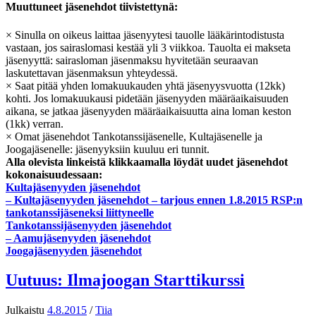
Muuttuneet jäsenehdot tiivistettynä:
× Sinulla on oikeus laittaa jäsenyytesi tauolle lääkärintodistusta
vastaan, jos sairaslomasi kestää yli 3 viikkoa. Tauolta ei makseta
jäsenyyttä: sairasloman jäsenmaksu hyvitetään seuraavan
laskutettavan jäsenmaksun yhteydessä.
× Saat pitää yhden lomakuukauden yhtä jäsenyysvuotta (12kk)
kohti. Jos lomakuukausi pidetään jäsenyyden määräaikaisuuden
aikana, se jatkaa jäsenyyden määräaikaisuutta aina loman keston
(1kk) verran.
× Omat jäsenehdot Tankotanssijäsenelle, Kultajäsenelle ja
Joogajäsenelle: jäsenyyksiin kuuluu eri tunnit.
Alla olevista linkeistä klikkaamalla löydät uudet jäsenehdot
kokonaisuudessaan:
Kultajäsenyyden jäsenehdot
– Kultajäsenyyden jäsenehdot – tarjous ennen 1.8.2015 RSP:n
tankotanssijäseneksi liittyneelle
Tankotanssijäsenyyden jäsenehdot
– Aamujäsenyyden jäsenehdot
Joogajäsenyyden jäsenehdot
Uutuus: Ilmajoogan Starttikurssi
Julkaistu
4.8.2015
/
Tiia