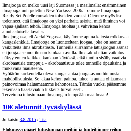
Ilmajooga on melko uusi laji Suomessa ja maailmalla: ensimmäinen
ilmajoogatunti pidettiin New Yorkissa 2006. Toimme Ilmajoogan
Ready Set Polelle runsaiden toiveiden vuoksi. Olemme myös itse
todenneet, että ilmajooga on yksi parhaita asioita, mitä ihminen voi
vapaa-ajallaan tehdä. Ilmajooga huoltaa ja vahvistaa kehoa
ainutlaatuisella tavalla.
Ilmajoogassa, eli Aerial Yogassa, käytämme apuna katosta roikkuvaa
kangaslenkkiä. Ilmajooga on luonteeltaan joogaa, joka on saanut
vaikutteita ilma-akrobatiasta. Tunneilla siirrämme lattiajoogan asanat
eli jooga-asennot ilmaan kankaan avulla. Ilma-akrobatian vaikutus
näkyy ennen kaikkea kankaan käytössä, eikä tuntiin sisälly vaativia
akrobaattisia temppuja – akrobaattisuus tulee tunneille ripauksina ja
mukavana mausteena.
Vyötärön korkeudella oleva kangas antaa jooga-asanoihin uusia
mahdollisuuksia. Se jakaa kehon painoa, tukee ja auttaa ohjaamaan
painovoimaa haluamaamme kehonosaan. Tämän vuoksi pääsemme
tekemään haastaviakin liikkeitä turvallisesti.
Tervetuloa tutustumaan ilmajoogan lempeään maailmaan!
10€ aletunnit Jyväskylässä
Julkaistu
3.8.2015
/
Tiia
Elokuussa pääset tutustumaan meihin ja tunteihimme reilun