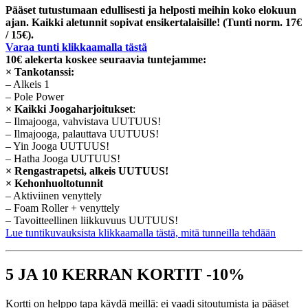
Pääset tutustumaan edullisesti ja helposti meihin koko elokuun
ajan. Kaikki aletunnit sopivat ensikertalaisille!
(Tunti norm. 17€
/ 15€).
Varaa tunti klikkaamalla tästä
10€ alekerta koskee seuraavia tuntejamme:
× Tankotanssi:
– Alkeis 1
– Pole Power
× Kaikki Joogaharjoitukset
:
– Ilmajooga, vahvistava UUTUUS!
– Ilmajooga, palauttava UUTUUS!
– Yin Jooga UUTUUS!
– Hatha Jooga UUTUUS!
× Rengastrapetsi, alkeis UUTUUS!
× Kehonhuoltotunnit
– Aktiviinen venyttely
– Foam Roller + venyttely
– Tavoitteellinen liikkuvuus UUTUUS!
Lue tuntikuvauksista klikkaamalla tästä, mitä tunneilla tehdään
5 JA 10 KERRAN KORTIT -10%
Kortti on helppo tapa käydä meillä: ei vaadi sitoutumista ja pääset