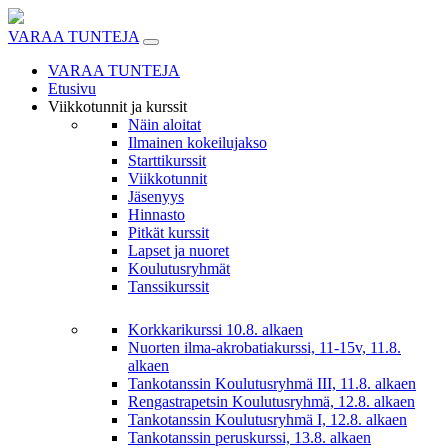
Skip
to
VARAA TUNTEJA
content
VARAA TUNTEJA
Etusivu
Viikkotunnit ja kurssit
Näin aloitat
Ilmainen kokeilujakso
Starttikurssit
Viikkotunnit
Jäsenyys
Hinnasto
Pitkät kurssit
Lapset ja nuoret
Koulutusryhmät
Tanssikurssit
Korkkarikurssi 10.8. alkaen
Nuorten ilma-akrobatiakurssi, 11-15v, 11.8.
alkaen
Tankotanssin Koulutusryhmä III, 11.8. alkaen
Rengastrapetsin Koulutusryhmä, 12.8. alkaen
Tankotanssin Koulutusryhmä I, 12.8. alkaen
Tankotanssin peruskurssi, 13.8. alkaen