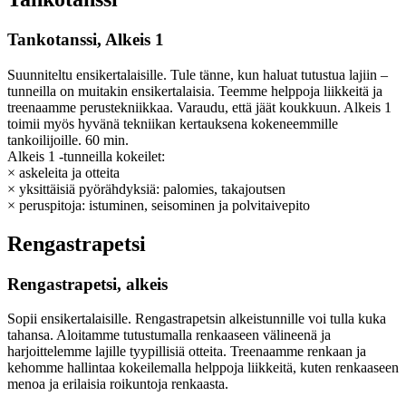
Tankotanssi, Alkeis 1
Suunniteltu ensikertalaisille. Tule tänne, kun haluat tutustua lajiin –
tunneilla on muitakin ensikertalaisia. Teemme helppoja liikkeitä ja
treenaamme perustekniikkaa. Varaudu, että jäät koukkuun. Alkeis 1
toimii myös hyvänä tekniikan kertauksena kokeneemmille
tankoilijoille. 60 min.
Alkeis 1 -tunneilla kokeilet:
× askeleita ja otteita
× yksittäisiä pyörähdyksiä: palomies, takajoutsen
× peruspitoja: istuminen, seisominen ja polvitaivepito
Rengastrapetsi
Rengastrapetsi, alkeis
Sopii ensikertalaisille. Rengastrapetsin alkeistunnille voi tulla kuka
tahansa. Aloitamme tutustumalla renkaaseen välineenä ja
harjoittelemme lajille tyypillisiä otteita. Treenaamme renkaan ja
kehomme hallintaa kokeilemalla helppoja liikkeitä, kuten renkaaseen
menoa ja erilaisia roikuntoja renkaasta.