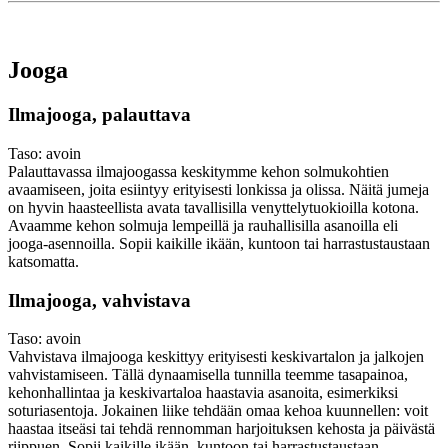
Jooga
Ilmajooga, palauttava
Taso: avoin
Palauttavassa ilmajoogassa keskitymme kehon solmukohtien
avaamiseen, joita esiintyy erityisesti lonkissa ja olissa. Näitä jumeja
on hyvin haasteellista avata tavallisilla venyttelytuokioilla kotona.
Avaamme kehon solmuja lempeillä ja rauhallisilla asanoilla eli
jooga-asennoilla. Sopii kaikille ikään, kuntoon tai harrastustaustaan
katsomatta.
Ilmajooga, vahvistava
Taso: avoin
Vahvistava ilmajooga keskittyy erityisesti keskivartalon ja jalkojen
vahvistamiseen. Tällä dynaamisella tunnilla teemme tasapainoa,
kehonhallintaa ja keskivartaloa haastavia asanoita, esimerkiksi
soturiasentoja. Jokainen liike tehdään omaa kehoa kuunnellen: voit
haastaa itseäsi tai tehdä rennomman harjoituksen kehosta ja päivästä
riippuen. Sopii kaikille ikään, kuntoon tai harrastustaustaan