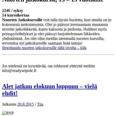
224€ / syksy
14 kurssikertaa
Nuorten Jatkokurssille
voit tulla täysin huoletta, kun sinulla on jo
kokemusta tankotanssista. Olet jo päässyt treenaamaan muutamia
invertin jatkoliikkeitä, kuten kaksosta ja perhosta. Hallitset myös
peruspyörähdykset ja olet päässyt harjoittelemaan liikkeiden
yhdistämistä. Jos olet ollut meidän aiemmalla nuorten kurssilla,
tervetuloa nyt jatkokurssille saamaan lisää taitoja!
Ilmoittaudu nuorten jatkokurssille tältä sivulta – klik
Jos mielessä on kysyttävää, ota rohkeasti yhteyttä meihin:
info@readysetpole.fi
Alet jatkuu elokuun loppuun – vielä
ehdit!
Julkaistu
20.8.2015
/
Tiia