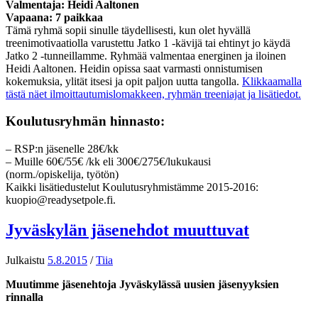
Valmentaja: Heidi Aaltonen
Vapaana: 7 paikkaa
Tämä ryhmä sopii sinulle täydellisesti, kun olet hyvällä
treenimotivaatiolla varustettu Jatko 1 -kävijä tai ehtinyt jo käydä
Jatko 2 -tunneillamme. Ryhmää valmentaa energinen ja iloinen
Heidi Aaltonen. Heidin opissa saat varmasti onnistumisen
kokemuksia, ylität itsesi ja opit paljon uutta tangolla.
Klikkaamalla
tästä näet ilmoittautumislomakkeen, ryhmän treeniajat ja lisätiedot.
Koulutusryhmän hinnasto:
– RSP:n jäsenelle 28€/kk
– Muille 60€/55€ /kk eli 300€/275€/lukukausi
(norm./opiskelija, työtön)
Kaikki lisätiedustelut Koulutusryhmistämme 2015-2016:
kuopio@readysetpole.fi.
Jyväskylän jäsenehdot muuttuvat
Julkaistu
5.8.2015
/
Tiia
Muutimme jäsenehtoja Jyväskylässä uusien jäsenyyksien
rinnalla