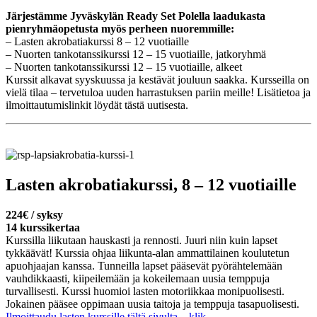
Järjestämme Jyväskylän Ready Set Polella laadukasta
pienryhmäopetusta myös perheen nuoremmille:
– Lasten akrobatiakurssi 8 – 12 vuotiaille
– Nuorten tankotanssikurssi 12 – 15 vuotiaille, jatkoryhmä
– Nuorten tankotanssikurssi 12 – 15 vuotiaille, alkeet
Kurssit alkavat syyskuussa ja kestävät jouluun saakka. Kursseilla on
vielä tilaa – tervetuloa uuden harrastuksen pariin meille! Lisätietoa ja
ilmoittautumislinkit löydät tästä uutisesta.
Lasten akrobatiakurssi, 8 – 12 vuotiaille
224€
/ syksy
14 kurssikertaa
Kurssilla liikutaan hauskasti ja rennosti. Juuri niin kuin lapset
tykkäävät! Kurssia ohjaa liikunta-alan ammattilainen koulutetun
apuohjaajan kanssa. Tunneilla lapset pääsevät pyörähtelemään
vauhdikkaasti, kiipeilemään ja kokeilemaan uusia temppuja
turvallisesti. Kurssi huomioi lasten motoriikkaa monipuolisesti.
Jokainen pääsee oppimaan uusia taitoja ja temppuja tasapuolisesti.
Ilmoittaudu lasten kurssille tältä sivulta – klik