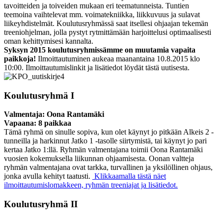
tavoitteiden ja toiveiden mukaan eri teematunneista. Tuntien
teemoina vaihtelevat mm. voimatekniikka, liikkuvuus ja sulavat
liikeyhdistelmät. Koulutusryhmässä saat itsellesi ohjaajan tekemän
treeniohjelman, jolla pystyt rytmittämään harjoittelusi optimaalisesti
oman kehittymisesi kannalta.
Syksyn 2015 koulutusryhmissämme on muutamia vapaita
paikkoja!
Ilmoittautuminen aukeaa maanantaina 10.8.2015 klo
10:00. Ilmoittautumislinkit ja lisätiedot löydät tästä uutisesta.
Koulutusryhmä I
Valmentaja: Oona Rantamäki
Vapaana: 8 paikkaa
Tämä ryhmä on sinulle sopiva, kun olet käynyt jo pitkään Alkeis 2 -
tunneilla ja harkinnut Jatko 1 -tasolle siirtymistä, tai käynyt jo pari
kertaa Jatko 1:llä. Ryhmän valmentajana toimii Oona Rantamäki
vuosien kokemuksella liikunnan ohjaamisesta. Oonan valtteja
ryhmän valmentajana ovat tarkka, turvallinen ja yksilöllinen ohjaus,
jonka avulla kehityt taatusti.
Klikkaamalla tästä näet
ilmoittautumislomakkeen, ryhmän treeniajat ja lisätiedot.
Koulutusryhmä II