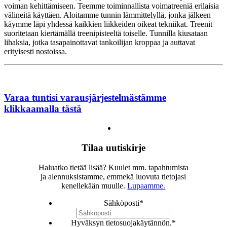
voiman kehittämiseen. Teemme toiminnallista voimatreeniä erilaisia
välineitä käyttäen. Aloitamme tunnin lämmittelyllä, jonka jälkeen
käymme läpi yhdessä kaikkien liikkeiden oikeat tekniikat. Treenit
suoritetaan kiertämällä treenipisteeltä toiselle. Tunnilla kiusataan
lihaksia, jotka tasapainottavat tankoilijan kroppaa ja auttavat
erityisesti nostoissa.
Varaa tuntisi varausjärjestelmästämme
klikkaamalla tästä
Tilaa uutiskirje
Haluatko tietää lisää? Kuulet mm. tapahtumista
ja alennuksistamme, emmekä luovuta tietojasi
kenellekään muulle.
Lupaamme.
Sähköposti
*
Hyväksyn tietosuojakäytännön.
*