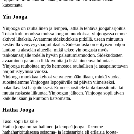
katsomatta.
Yin Jooga
Yinjooga on rauhallinen ja lempeä, lattialla tehtävä joogaharjoitus.
Toisin kuin monissa muissa joogan muodoissa, yinjoogassa emme
aktivoi lihaksia. Avaamme sidekudoksia pitkillä, usean minuutin
kestävillä venyvyysharjoituksilla. Sidekudosta on erityisen paljon
lantion ja alaselän alueella, mikä tekee yinjoogasta myös
tankotanssijalle todella hyvän palautumismuodon. Sidekudosten
avaaminen parantaa liikkuvuutta ja lisää aineenvaihduntaasi.
Yinjooga rauhoittaa myös hermostoa rauhallisen ja tasapainottavan
harjoitustyylinsä vuoksi.
Yinjooga muokkaa kehosi venyneempään tilaan, minkä vuoksi
suosittelemme Yinjoogaa lepopäiville tai päivän viimeiseksi,
palauttavaksi harjoituksesi. Emme suosittele tankotanssituntia tai
muuta raskasta liikuntaa Yinjoogan jälkeen. Yinjooga sopii aivan
kaikille ikään ja kuntoon katsomatta.
Hatha Jooga
Taso: sopii kaikille
Hatha jooga on rauhallinen ja lempeä jooga. Teemme
hathaharjoituksessa seisoma- ja lattiasarjoja eli erilaisia jooga-