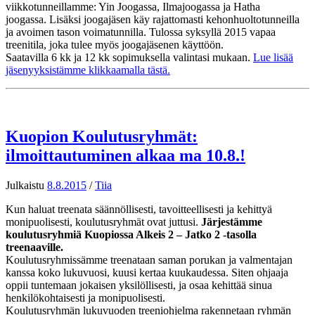
viikkotunneillamme: Yin Joogassa, Ilmajoogassa ja Hatha
joogassa. Lisäksi joogajäsen käy rajattomasti kehonhuoltotunneilla
ja avoimen tason voimatunnilla. Tulossa syksyllä 2015 vapaa
treenitila, joka tulee myös joogajäsenen käyttöön.
Saatavilla 6 kk ja 12 kk sopimuksella valintasi mukaan.
Lue lisää
jäsenyyksistämme klikkaamalla tästä.
Kuopion Koulutusryhmät:
ilmoittautuminen alkaa ma 10.8.!
Julkaistu
8.8.2015
/
Tiia
Kun haluat treenata säännöllisesti, tavoitteellisesti ja kehittyä
monipuolisesti, koulutusryhmät ovat juttusi.
Järjestämme
koulutusryhmiä Kuopiossa Alkeis 2 – Jatko 2 -tasolla
treenaaville.
Koulutusryhmissämme treenataan saman porukan ja valmentajan
kanssa koko lukuvuosi, kuusi kertaa kuukaudessa. Siten ohjaaja
oppii tuntemaan jokaisen yksilöllisesti, ja osaa kehittää sinua
henkilökohtaisesti ja monipuolisesti.
Koulutusryhmän lukuvuoden treeniohjelma rakennetaan ryhmän