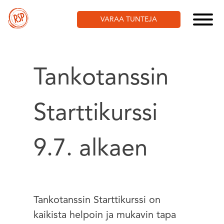
Skip
to
VARAA TUNTEJA
content
Tankotanssin
Starttikurssi
9.7. alkaen
Tankotanssin Starttikurssi on
kaikista helpoin ja mukavin tapa