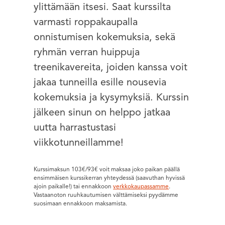
ylittämään itsesi. Saat kurssilta
varmasti roppakaupalla
onnistumisen kokemuksia, sekä
ryhmän verran huippuja
treenikavereita, joiden kanssa voit
jakaa tunneilla esille nousevia
kokemuksia ja kysymyksiä. Kurssin
jälkeen sinun on helppo jatkaa
uutta harrastustasi
viikkotunneillamme!
Kurssimaksun 103€/93€ voit maksaa joko paikan päällä
ensimmäisen kurssikerran yhteydessä (saavuthan hyvissä
ajoin paikalle!) tai ennakkoon
verkkokaupassamme
.
Vastaanoton ruuhkautumisen välttämiseksi pyydämme
suosimaan ennakkoon maksamista.