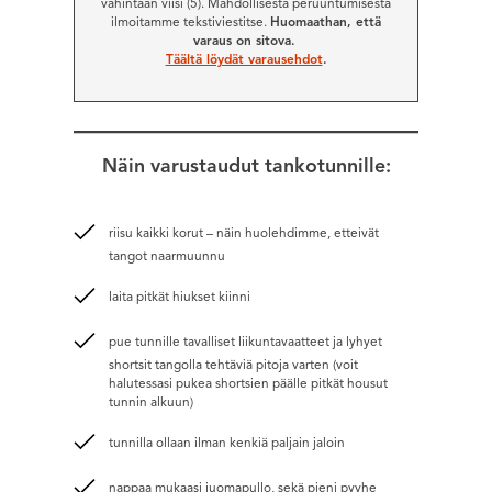
vähintään viisi (5). Mahdollisesta peruuntumisesta
ilmoitamme tekstiviestitse.
Huomaathan, että
varaus on sitova.
Täältä löydät varausehdot
.
Näin varustaudut tankotunnille:
riisu kaikki korut – näin huolehdimme, etteivät
tangot naarmuunnu
laita pitkät hiukset kiinni
pue tunnille tavalliset liikuntavaatteet ja lyhyet
shortsit tangolla tehtäviä pitoja varten (voit
halutessasi pukea shortsien päälle pitkät housut
tunnin alkuun)
tunnilla ollaan ilman kenkiä paljain jaloin
nappaa mukaasi juomapullo, sekä pieni pyyhe