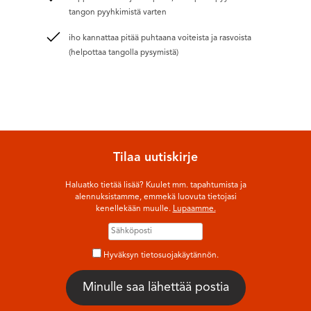
tangon pyyhkimistä varten
iho kannattaa pitää puhtaana voiteista ja rasvoista
(helpottaa tangolla pysymistä)
Tilaa uutiskirje
Haluatko tietää lisää? Kuulet mm. tapahtumista ja
alennuksistamme, emmekä luovuta tietojasi
kenellekään muulle.
Lupaamme.
Hyväksyn tietosuojakäytännön.