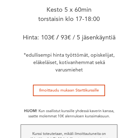
Kesto 5 x 60min
torstaisin klo 17-18:00
Hinta: 103€
/
93€ / 5 jäsenkäyntiä
*edullisempi hinta työttömät, opiskelijat,
eläkeläiset, kotivanhemmat sekä
varusmiehet
Ilmoittaudu mukaan Starttikurssille
HUOM!
Kun osallistut kurssille yhdessä kaverin kanssa,
saatte molemmat 10€ alennuksen kurssimaksuun.
Kurssi toteutetaan, mikäli ilmoittautuneita on