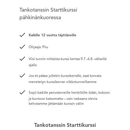
Tankotanssin Starttikurssi
pähkinänkuoressa
Kaikille 12 vuotta täyttäneille
Ohjaaja: Piiu
Viisi tunnin mittaista kurssi kertaa 9.7.-6.8. välisellä
ajalla
Jos et pääse jollekin kurssikerralle, saat korvata
menetetyn kurssikerran viikkotunneillamme
Sopii kaikille perusterveille henkilöille ikään, kokoon
ja kuntoon katsomatta – vain raskaana olevia
kehotamme jättämään kurssin väliin
Tankotanssin Starttikurssi