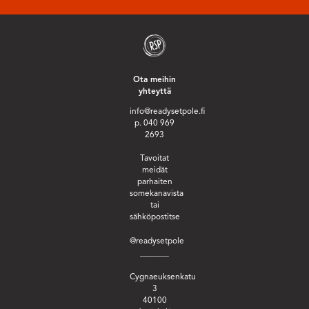
Ota meihin
yhteyttä
info@readysetpole.fi
p. 040 969
2693
Tavoitat
meidät
parhaiten
somekanavista
tai
sähköpostitse
@readysetpole
_______
Cygnaeuksenkatu
3
40100