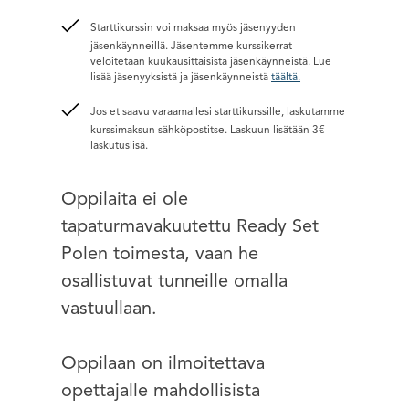
Starttikurssin voi maksaa myös jäsenyyden
jäsenkäynneillä. Jäsentemme kurssikerrat
veloitetaan kuukausittaisista jäsenkäynneistä. Lue
lisää jäsenyyksistä ja jäsenkäynneistä
täältä.
Jos et saavu varaamallesi starttikurssille, laskutamme
kurssimaksun sähköpostitse. Laskuun lisätään 3€
laskutuslisä.
Oppilaita ei ole
tapaturmavakuutettu Ready Set
Polen toimesta, vaan he
osallistuvat tunneille omalla
vastuullaan.
Oppilaan on ilmoitettava
opettajalle mahdollisista