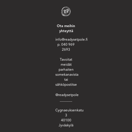
Ota meihin
yhteyttä
info@readysetpole.fi
p. 040 969
2693
Tavoitat
meidät
parhaiten
somekanavista
tai
sähköpostitse
@readysetpole
_______
Cygnaeuksenkatu
3
40100
Jyväskylä