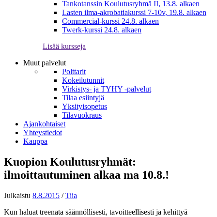
Tankotanssin Koulutusryhmä II, 13.8. alkaen
Lasten ilma-akrobatiakurssi 7-10v, 19.8. alkaen
Commercial-kurssi 24.8. alkaen
Twerk-kurssi 24.8. alkaen
Lisää kursseja
Muut palvelut
Polttarit
Kokeilutunnit
Virkistys- ja TYHY -palvelut
Tilaa esiintyjä
Yksityisopetus
Tilavuokraus
Ajankohtaiset
Yhteystiedot
Kauppa
Kuopion Koulutusryhmät:
ilmoittautuminen alkaa ma 10.8.!
Julkaistu
8.8.2015
/
Tiia
Kun haluat treenata säännöllisesti, tavoitteellisesti ja kehittyä