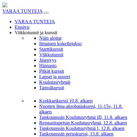
Skip
to
VARAA TUNTEJA
content
VARAA TUNTEJA
Etusivu
Viikkotunnit ja kurssit
Näin aloitat
Ilmainen kokeilujakso
Starttikurssit
Viikkotunnit
Jäsenyys
Hinnasto
Pitkät kurssit
Lapset ja nuoret
Koulutusryhmät
Tanssikurssit
Korkkarikurssi 10.8. alkaen
Nuorten ilma-akrobatiakurssi, 11-15v, 11.8.
alkaen
Tankotanssin Koulutusryhmä III, 11.8. alkaen
Rengastrapetsin Koulutusryhmä, 12.8. alkaen
Tankotanssin Koulutusryhmä I, 12.8. alkaen
Tankotanssin peruskurssi, 13.8. alkaen