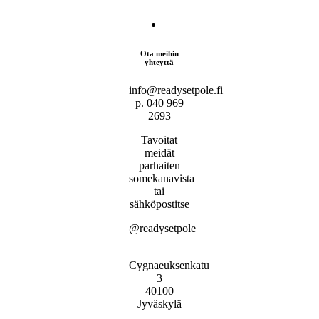
Ota meihin
yhteyttä
info@readysetpole.fi
p. 040 969
2693
Tavoitat
meidät
parhaiten
somekanavista
tai
sähköpostitse
@readysetpole
_______
Cygnaeuksenkatu
3
40100
Jyväskylä