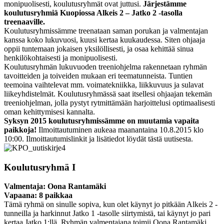
monipuolisesti, koulutusryhmät ovat juttusi.
Järjestämme
koulutusryhmiä Kuopiossa Alkeis 2 – Jatko 2 -tasolla
treenaaville.
Koulutusryhmissämme treenataan saman porukan ja valmentajan
kanssa koko lukuvuosi, kuusi kertaa kuukaudessa. Siten ohjaaja
oppii tuntemaan jokaisen yksilöllisesti, ja osaa kehittää sinua
henkilökohtaisesti ja monipuolisesti.
Koulutusryhmän lukuvuoden treeniohjelma rakennetaan ryhmän
tavoitteiden ja toiveiden mukaan eri teematunneista. Tuntien
teemoina vaihtelevat mm. voimatekniikka, liikkuvuus ja sulavat
liikeyhdistelmät. Koulutusryhmässä saat itsellesi ohjaajan tekemän
treeniohjelman, jolla pystyt rytmittämään harjoittelusi optimaalisesti
oman kehittymisesi kannalta.
Syksyn 2015 koulutusryhmissämme on muutamia vapaita
paikkoja!
Ilmoittautuminen aukeaa maanantaina 10.8.2015 klo
10:00. Ilmoittautumislinkit ja lisätiedot löydät tästä uutisesta.
Koulutusryhmä I
Valmentaja: Oona Rantamäki
Vapaana: 8 paikkaa
Tämä ryhmä on sinulle sopiva, kun olet käynyt jo pitkään Alkeis 2 -
tunneilla ja harkinnut Jatko 1 -tasolle siirtymistä, tai käynyt jo pari
kertaa Jatko 1:llä. Ryhmän valmentajana toimii Oona Rantamäki