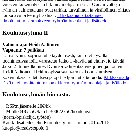
vuosien kokemuksella liikunnan ohjaamisesta. Oonan valtteja
ryhmän valmentajana ovat tarkka, turvallinen ja yksilöllinen ohjaus,
jonka avulla kehityt taatusti.
Klikkaamalla tästä näet
ilmoittautumislomakkeen, ryhmän treeniajat ja lisätiedot.
Koulutusryhmä II
Valmentaja: Heidi Aaltonen
Vapaana: 7 paikkaa
Tämä ryhmä sopii sinulle täydellisesti, kun olet hyvällä
treenimotivaatiolla varustettu Jatko 1 -kävijä tai ehtinyt jo käydä
Jatko 2 -tunneillamme. Ryhmää valmentaa energinen ja iloinen
Heidi Aaltonen. Heidin opissa saat varmasti onnistumisen
kokemuksia, ylität itsesi ja opit paljon uutta tangolla.
Klikkaamalla
tästä näet ilmoittautumislomakkeen, ryhmän treeniajat ja lisätiedot.
Koulutusryhmän hinnasto:
– RSP:n jäsenelle 28€/kk
– Muille 60€/55€ /kk eli 300€/275€/lukukausi
(norm./opiskelija, työtön)
Kaikki lisätiedustelut Koulutusryhmistämme 2015-2016:
kuopio@readysetpole.fi.