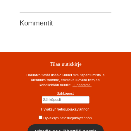
Kommentit
Tilaa uutiskirje
Haluatko tietää lisää? Kuulet mm. tapahtumista ja
alennuksistamme, emmekä luovuta tietojasi
kenellekään muulle.
Lupaamme.
Sähköposti
Hyväksyn tietosuojakäytännön.
Hyväksyn tietosuojakäytännön.