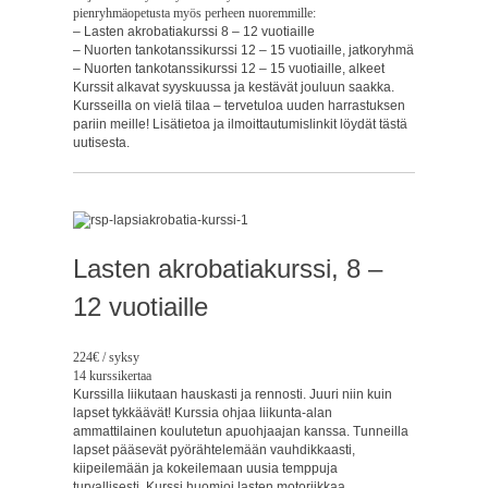
pienryhmäopetusta myös perheen nuoremmille:
– Lasten akrobatiakurssi 8 – 12 vuotiaille
– Nuorten tankotanssikurssi 12 – 15 vuotiaille, jatkoryhmä
– Nuorten tankotanssikurssi 12 – 15 vuotiaille, alkeet
Kurssit alkavat syyskuussa ja kestävät jouluun saakka.
Kursseilla on vielä tilaa – tervetuloa uuden harrastuksen
pariin meille! Lisätietoa ja ilmoittautumislinkit löydät tästä
uutisesta.
Lasten akrobatiakurssi, 8 –
12 vuotiaille
224€
/ syksy
14 kurssikertaa
Kurssilla liikutaan hauskasti ja rennosti. Juuri niin kuin
lapset tykkäävät! Kurssia ohjaa liikunta-alan
ammattilainen koulutetun apuohjaajan kanssa. Tunneilla
lapset pääsevät pyörähtelemään vauhdikkaasti,
kiipeilemään ja kokeilemaan uusia temppuja
turvallisesti. Kurssi huomioi lasten motoriikkaa