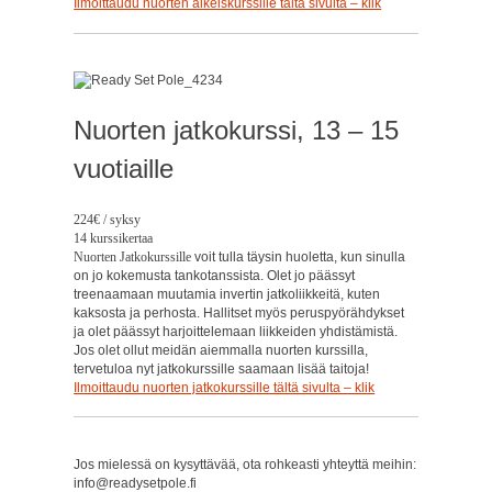
Ilmoittaudu nuorten alkeiskurssille tältä sivulta – klik
Nuorten jatkokurssi, 13 – 15
vuotiaille
224€ / syksy
14 kurssikertaa
Nuorten Jatkokurssille
voit tulla täysin huoletta, kun sinulla
on jo kokemusta tankotanssista. Olet jo päässyt
treenaamaan muutamia invertin jatkoliikkeitä, kuten
kaksosta ja perhosta. Hallitset myös peruspyörähdykset
ja olet päässyt harjoittelemaan liikkeiden yhdistämistä.
Jos olet ollut meidän aiemmalla nuorten kurssilla,
tervetuloa nyt jatkokurssille saamaan lisää taitoja!
Ilmoittaudu nuorten jatkokurssille tältä sivulta – klik
Jos mielessä on kysyttävää, ota rohkeasti yhteyttä meihin:
info@readysetpole.fi