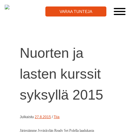
Skip
to
VARAA TUNTEJA
content
Nuorten ja
lasten kurssit
syksyllä 2015
Julkaistu
27.8.2015
/
Tiia
Järjestämme Jyväskylän Ready Set Polella laadukasta