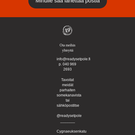
Ota meihin
yhteyttä
info@readysetpole.fi
p. 040 969
2693
Tavoitat
meidät
parhaiten
somekanavista
tai
sähköpostitse
@readysetpole
_______
Cygnaeuksenkatu