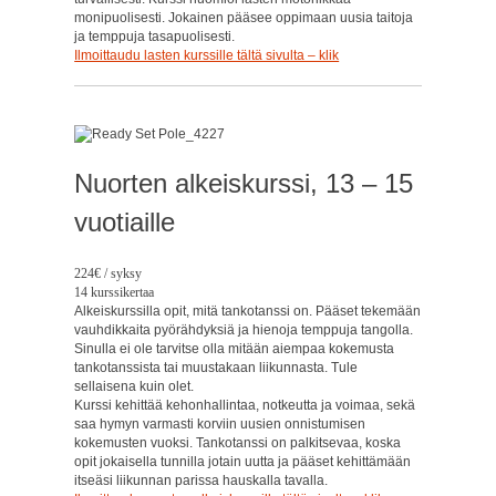
monipuolisesti. Jokainen pääsee oppimaan uusia taitoja
ja temppuja tasapuolisesti.
Ilmoittaudu lasten kurssille tältä sivulta – klik
Nuorten alkeiskurssi, 13 – 15
vuotiaille
224€ / syksy
14 kurssikertaa
Alkeiskurssilla opit, mitä tankotanssi on. Pääset tekemään
vauhdikkaita pyörähdyksiä ja hienoja temppuja tangolla.
Sinulla ei ole tarvitse olla mitään aiempaa kokemusta
tankotanssista tai muustakaan liikunnasta. Tule
sellaisena kuin olet.
Kurssi kehittää kehonhallintaa, notkeutta ja voimaa, sekä
saa hymyn varmasti korviin uusien onnistumisen
kokemusten vuoksi. Tankotanssi on palkitsevaa, koska
opit jokaisella tunnilla jotain uutta ja pääset kehittämään
itseäsi liikunnan parissa hauskalla tavalla.