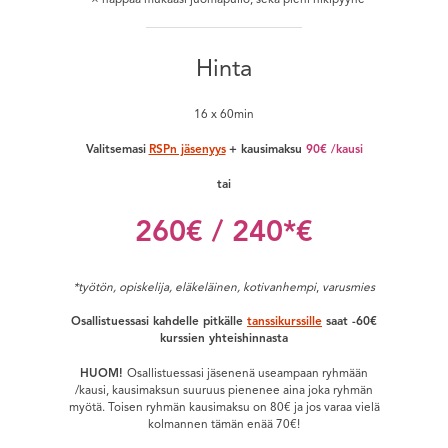
Hinta
16 x 60min
Valitsemasi
RSPn jäsenyys
+ kausimaksu
90€ /kausi
tai
260€ / 240*€
*työtön, opiskelija, eläkeläinen, kotivanhempi
,
varusmies
Osallistuessasi kahdelle pitkälle
tanssikurssille
saat -60€
kurssien yhteishinnasta
HUOM!
Osallistuessasi jäsenenä useampaan ryhmään
/kausi, kausimaksun suuruus pienenee aina joka ryhmän
myötä. Toisen ryhmän kausimaksu on 80€ ja jos varaa vielä
kolmannen tämän enää 70€!