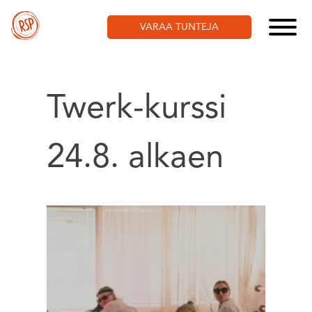
Skip
to
VARAA TUNTEJA
content
Twerk-kurssi
24.8. alkaen