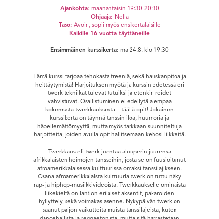
Ajankohta:
maanantaisin 19:30-20:30
Ohjaaja:
Nella
Taso:
Avoin, sopii myös ensikertalaisille
Kaikille 16 vuotta täyttäneille
Ensimmäinen kurssikerta:
ma 24.8. klo 19:30
Tämä kurssi tarjoaa tehokasta treeniä, sekä hauskanpitoa ja
heittäytymistä! Harjoituksen myötä ja kurssin edetessä eri
twerk tekniikat tulevat tutuiksi ja etenkin reidet
vahvistuvat. Osallistuminen ei edellytä aiempaa
kokemusta twerkkauksesta – täällä opit! Jokainen
kurssikerta on täynnä tanssin iloa, huumoria ja
häpeilemättömyyttä, mutta myös tarkkaan suunniteltuja
harjoitteita, joiden avulla opit hallitsemaan kehosi liikkeitä.
Twerkkaus eli twerk juontaa alunperin juurensa
afrikkalaisten heimojen tansseihin, josta se on fuusioitunut
afroamerikkalaisessa kulttuurissa omaksi tanssilajikseen.
Osana afroamerikkalaista kulttuuria twerk on tuttu näky
rap- ja hiphop-musiikkivideoista. Twerkkaukselle ominaista
liikekieltä on lantion erilaiset aksentit, pakaroiden
hyllyttely, sekä voimakas asenne. Nykypäivän twerk on
saanut paljon vaikutteita muista tanssilajeista, kuten
dancehallista ja reggaetonista, mutta sitä harrastetaan