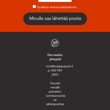
Hyväksyn tietosuojakäytännön.
Ota meihin
yhteyttä
info@readysetpole.fi
p. 040 969
2693
Tavoitat
meidät
parhaiten
somekanavista
tai
sähköpostitse