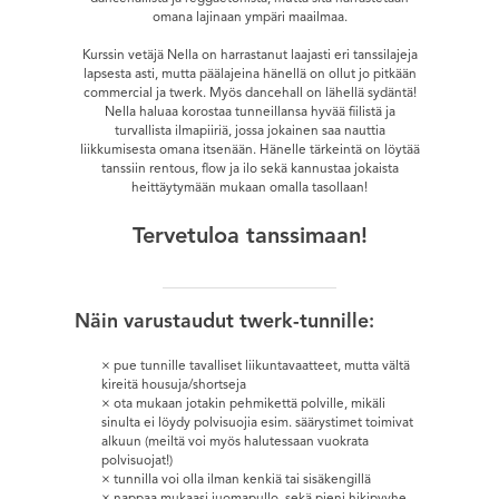
omana lajinaan ympäri maailmaa.
Kurssin vetäjä Nella on harrastanut laajasti eri tanssilajeja
lapsesta asti, mutta päälajeina hänellä on ollut jo pitkään
commercial ja twerk. Myös dancehall on lähellä sydäntä!
Nella haluaa korostaa tunneillansa hyvää fiilistä ja
turvallista ilmapiiriä, jossa jokainen saa nauttia
liikkumisesta omana itsenään. Hänelle tärkeintä on löytää
tanssiin rentous, flow ja ilo sekä kannustaa jokaista
heittäytymään mukaan omalla tasollaan!
Tervetuloa tanssimaan!
Näin varustaudut twerk-tunnille:
pue tunnille tavalliset liikuntavaatteet, mutta vältä
kireitä housuja/shortseja
ota mukaan jotakin pehmikettä polville, mikäli
sinulta ei löydy polvisuojia esim. säärystimet toimivat
alkuun (meiltä voi myös halutessaan vuokrata
polvisuojat!)
tunnilla voi olla ilman kenkiä tai sisäkengillä
nappaa mukaasi juomapullo, sekä pieni hikipyyhe