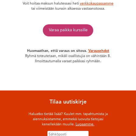
Voit hoitaa maksun halutessasi heti
verkkokaupassamme
tai viimeistään kurssin alkaessa vastaanotossa.
Varaa paikka kurssille
Huomaathan, että varaus on sitova.
Varausehdot
Ryhmä toteutetaan, mikäli osallistujia on vähintään 8.
Ilmoittautumalla varaat paikkasi ryhmään.
Tilaa uutiskirje
Haluatko tietää lisää? Kuulet mm. tapahtumista ja
alennuksistamme, emmekä luovuta tietojasi
kenellekään muulle.
Lupaamme.