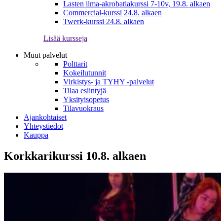
Lasten ilma-akrobatiakurssi 7-10v, 19.8. alkaen
Commercial-kurssi 24.8. alkaen
Twerk-kurssi 24.8. alkaen
Lisää kursseja
Muut palvelut
Polttarit
Kokeilutunnit
Virkistys- ja TYHY -palvelut
Tilaa esiintyjä
Yksityisopetus
Tilavuokraus
Ajankohtaiset
Yhteystiedot
Kauppa
Korkkarikurssi 10.8. alkaen