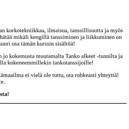
aan korkotekniikkaa, ilmaisua, tanssillisuutta ja myös
hätää mikäli kengillä tanssiminen ja liikkuminen on
uuri osa tämän kurssin sisältöä!
a on jo kokemusta muutamalta Tanko alkeet -tunnilta ja
olla kokeneemmillekin tankotanssijoille!
aailma ei vielä ole tuttu, ota rohkeasti yhteyttä!
te.
sta!