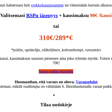
sun halutessasi heti
verkkokaupassamme
tai viimeistään kurssin alkaes
Valitsemasi
RSPn jäsenyys
+ kausimaksu
90€ /kausi
tai
310€/289*€
*työtön, opiskelija, eläkeläinen, kotivanhempi
,
varusmies
e /kausi, kausimaksun suuruus pienenee aina joka ryhmän myötä. Toise
70€!
Varaa paikka kurssilta
Huomaathan, että varaus on sitova.
Varausehdot
tetaan, mikäli osallistujia on vähintään 6. Ilmoittautumalla varaat paik
Tilaa uutiskirje