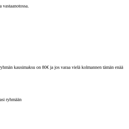
sa vastaanotossa.
n ryhmän kausimaksu on 80€ ja jos varaa vielä kolmannen tämän enää
kasi ryhmään