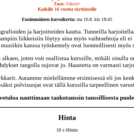
Taso:
Alkeet+
Kaikille 16 vuotta täyttäneille
Ensimmäinen kurssikerta:
ma 10.8. klo 18:45
ografioiden ja harjoitteiden kautta. Tunneilla harjoitell
mpiin liikkeisiin löytyy aina myös vaihtoehtoja eli ei 
a musiikin kanssa työskentely ovat luonnollisesti myös s
ta alkaen, joten voit osallistua kurssille, mikäli sinull
dykset tangolla sujuvat jo. Haastetta on varmasti tarj
kkarit. Autamme mielellämme etsimisessä eli jos kenkäm
säksi polvisuojat ovat tällä kurssilla tarpeellinen varus
vetuloa nauttimaan tankotanssin tanssillisesta puole
Hinta
18 x 60min