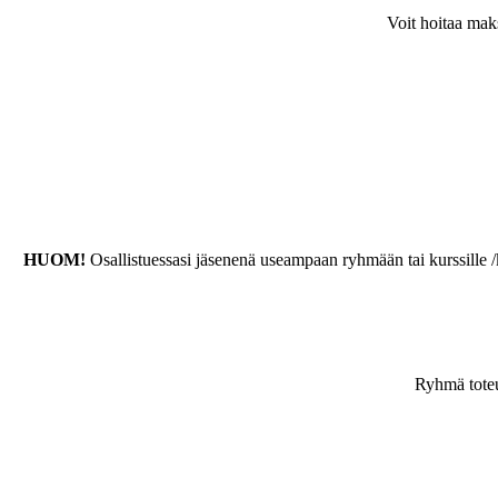
Voit hoitaa mak
HUOM!
Osallistuessasi jäsenenä useampaan ryhmään tai kurssill
Ryhmä toteu