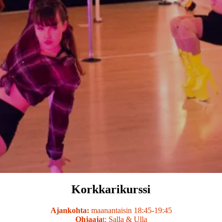
Korkkarikurssi
Ajankohta:
maanantaisin 18:45-19:45
Ohjaaja
t: Salla & Ulla