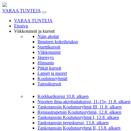
Skip
to
VARAA TUNTEJA
content
VARAA TUNTEJA
Etusivu
Viikkotunnit ja kurssit
Näin aloitat
Ilmainen kokeilujakso
Starttikurssit
Viikkotunnit
Jäsenyys
Hinnasto
Pitkät kurssit
Lapset ja nuoret
Koulutusryhmät
Tanssikurssit
Korkkarikurssi 10.8. alkaen
Nuorten ilma-akrobatiakurssi, 11-15v, 11.8. alkaen
Tankotanssin Koulutusryhmä III, 11.8. alkaen
Rengastrapetsin Koulutusryhmä, 12.8. alkaen
Tankotanssin Koulutusryhmä I, 12.8. alkaen
Tankotanssin peruskurssi, 13.8. alkaen
Tankotanssin Koulutusryhmä II, 13.8. alkaen