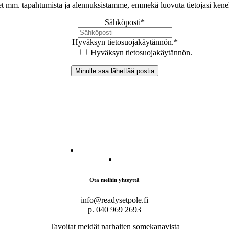
let mm. tapahtumista ja alennuksistamme, emmekä luovuta tietojasi ken
Sähköposti
*
Hyväksyn tietosuojakäytännön.
*
Hyväksyn tietosuojakäytännön.
Ota meihin yhteyttä
info@readysetpole.fi
p. 040 969 2693
Tavoitat meidät parhaiten somekanavista