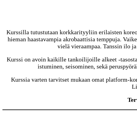
Kurssilla tutustutaan korkkarityyliin erilaisten kore
hieman haastavampia akrobaattisia temppuja. Vaikea
vielä vieraampaa. Tanssin ilo j
Kurssi on avoin kaikille tankoilijoille alkeet -tasos
istuminen, seisominen, sekä peruspyöräh
Kurssia varten tarvitset mukaan omat platform-kor
Li
Ter