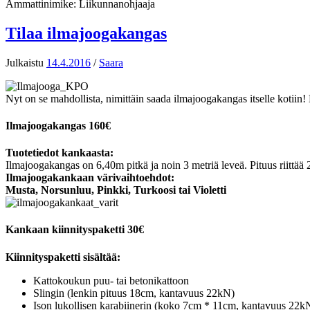
Ammattinimike: Liikunnanohjaaja
Tilaa ilmajoogakangas
Julkaistu
14.4.2016
/
Saara
Nyt on se mahdollista, nimittäin saada ilmajoogakangas itselle kotiin! 
Ilmajoogakangas 160€
Tuotetiedot kankaasta:
Ilmajoogakangas on 6,40m pitkä ja noin 3 metriä leveä. Pituus riittä
Ilmajoogakankaan värivaihtoehdot:
Musta, Norsunluu, Pinkki, Turkoosi tai Violetti
Kankaan kiinnityspaketti 30€
Kiinnityspaketti sisältää:
Kattokoukun puu- tai betonikattoon
Slingin (lenkin pituus 18cm, kantavuus 22kN)
Ison lukollisen karabiinerin (koko 7cm * 11cm, kantavuus 22k