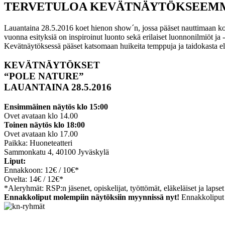
TERVETULOA KEVÄTNÄYTÖKSEEM
Lauantaina 28.5.2016 koet hienon show´n, jossa pääset nauttimaan koul
vuonna esityksiä on inspiroinut luonto sekä erilaiset luonnonilmiöt ja -
Kevätnäytöksessä pääset katsomaan huikeita temppuja ja taidokasta e
KEVÄTNÄYTÖKSET
“POLE NATURE”
LAUANTAINA 28.5.2016
Ensimmäinen näytös k
lo 15:00
Ovet avataan klo 14.00
Toinen näytös k
lo 18:00
Ovet avataan klo 17.00
Paikka: Huoneteatteri
Sammonkatu 4, 40100 Jyväskylä
Liput:
Ennakkoon: 12€ / 10€*
Ovelta: 14€ / 12€*
*Aleryhmät: RSP:n jäsenet, opiskelijat, työttömät, eläkeläiset ja lapset
Ennakkoliput molempiin näytöksiin myynnissä nyt!
Ennakkoliput v