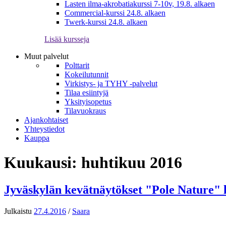
Lasten ilma-akrobatiakurssi 7-10v, 19.8. alkaen
Commercial-kurssi 24.8. alkaen
Twerk-kurssi 24.8. alkaen
Lisää kursseja
Muut palvelut
Polttarit
Kokeilutunnit
Virkistys- ja TYHY -palvelut
Tilaa esiintyjä
Yksityisopetus
Tilavuokraus
Ajankohtaiset
Yhteystiedot
Kauppa
Kuukausi:
huhtikuu 2016
Jyväskylän kevätnäytökset "Pole Nature" l
Julkaistu
27.4.2016
/
Saara