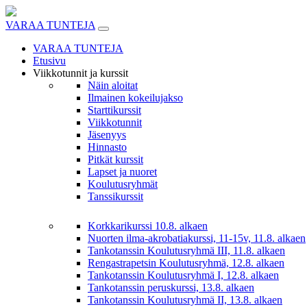
Skip
to
VARAA TUNTEJA
content
VARAA TUNTEJA
Etusivu
Viikkotunnit ja kurssit
Näin aloitat
Ilmainen kokeilujakso
Starttikurssit
Viikkotunnit
Jäsenyys
Hinnasto
Pitkät kurssit
Lapset ja nuoret
Koulutusryhmät
Tanssikurssit
Korkkarikurssi 10.8. alkaen
Nuorten ilma-akrobatiakurssi, 11-15v, 11.8. alkaen
Tankotanssin Koulutusryhmä III, 11.8. alkaen
Rengastrapetsin Koulutusryhmä, 12.8. alkaen
Tankotanssin Koulutusryhmä I, 12.8. alkaen
Tankotanssin peruskurssi, 13.8. alkaen
Tankotanssin Koulutusryhmä II, 13.8. alkaen