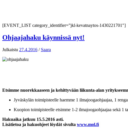
[EVENT_LIST category_identifier=”jkl-kevatnaytos-1430221701″]
Ohjaajahaku käynnissä nyt!
Julkaistu
27.4.2016
/
Saara
Etsimme nuorekkaaseen ja kehittyvään liikunta-alan yritykseemm
Jyväskylän toimipisteelle haemme 1 ilmajoogaohjaajaa, 1 rengas
Kuopion toimipisteelle etsimme 1-2 ilmajoogaohjaajaa sekä 1 ta
Hakuaika jatkuu 15.5.2016 asti.
Lisätietoa ja hakuohjeet löydät sivulta
www.mol.fi