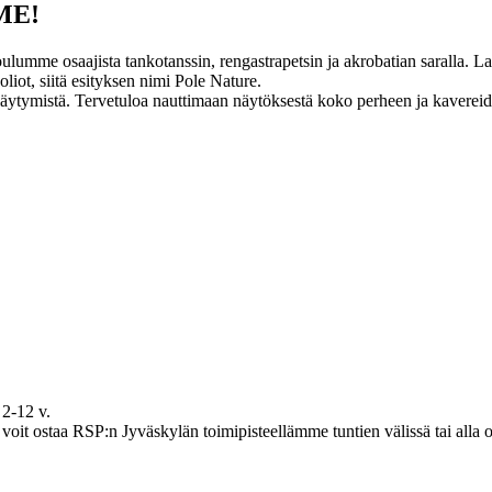
ME!
umme osaajista tankotanssin, rengastrapetsin ja akrobatian saralla. Lav
oliot, siitä esityksen nimi Pole Nature.
läytymistä. Tervetuloa nauttimaan näytöksestä koko perheen ja kaverei
 2-12 v.
oit ostaa RSP:n Jyväskylän toimipisteellämme tuntien välissä tai alla ol