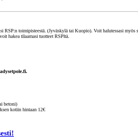
tasi RSP:n toimipisteestä. (Jyväskylä tai Kuopio). Voit halutessasi myös 
oit hakea tilaamasi tuotteet RSPltä.
adysetpole.fi.
ai betoni)
ksen kotiin hintaan 12€
esti!