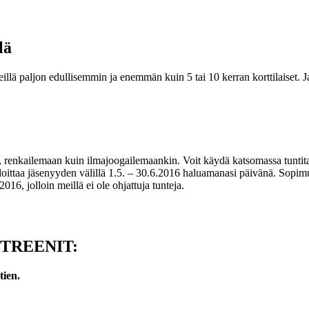
lä
lä paljon edullisemmin ja enemmän kuin 5 tai 10 kerran korttilaiset. Ja
n, renkailemaan kuin ilmajoogailemaankin. Voit käydä katsomassa tuntit
ittaa jäsenyyden välillä 1.5. – 30.6.2016 haluamanasi päivänä. Sopimus 
6, jolloin meillä ei ole ohjattuja tunteja.
TREENIT:
tien.