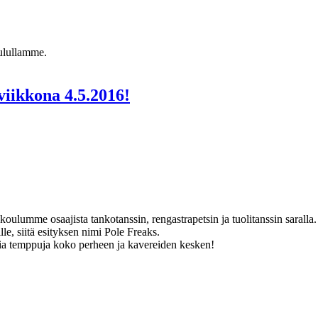
ulullamme.
iikkona 4.5.2016!
lumme osaajista tankotanssin, rengastrapetsin ja tuolitanssin saralla. 
le, siitä esityksen nimi Pole Freaks.
jia temppuja koko perheen ja kavereiden kesken!