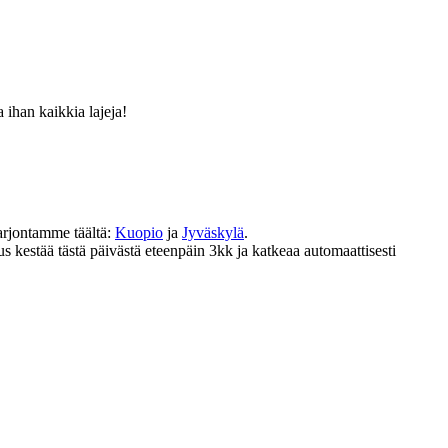
 ihan kaikkia lajeja!
arjontamme täältä:
Kuopio
ja
Jyväskylä
.
kestää tästä päivästä eteenpäin 3kk ja katkeaa automaattisesti