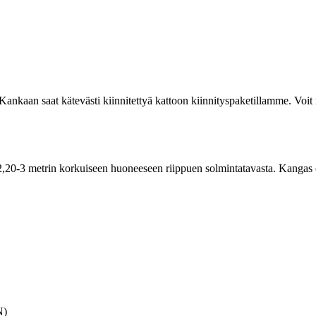
Kankaan saat kätevästi kiinnitettyä kattoon kiinnityspaketillamme. Voit 
ä 2,20-3 metrin korkuiseen huoneeseen riippuen solmintatavasta. Kanga
N)