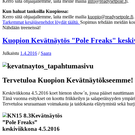
Kerro siitä ohjaajallemme, laita meille mailia
info@readysetpole.f
i
.
Kun haluat tankoilla Kuopiossa:
Kerro siitä ohjaajallemme, laita meille mailia
kuopio@readysetpole.fi
.
Tarkemmat kesäjäsenehdot löydät täältä.
Sopimus tehdään meidän ko
Nähdään treeneissä!
Kuopion Kevätnäytös "Pole Freaks" keskiv
Julkaistu
1.4.2016
/
Saara
Tervetuloa Kuopion Kevätnäytökseemme!
Keskiviikkona 4.5.2016 koet hienon show´n, jossa pääset nauttimaan kou
Tänä vuonna esitykset on koottu friikkeilyn ja salaperäisyyden ympäril
Tervetuloa seuraamaan voimakasta ja taidokasta eläytymistä sekä hur
Kevätnäytös
”Pole Freaks”
keskiviikkona 4.5.2016