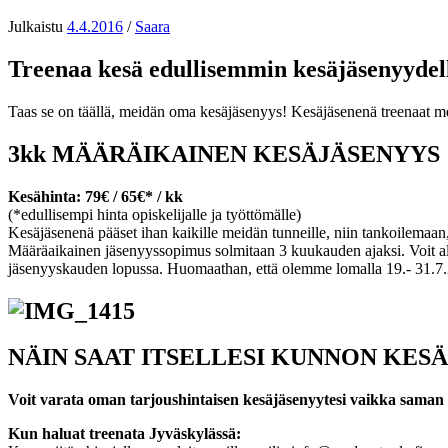
Julkaistu
4.4.2016
/
Saara
Treenaa kesä edullisemmin kesäjäsenyydel
Taas se on täällä, meidän oma kesäjäsenyys! Kesäjäsenenä treenaat meil
3kk MÄÄRÄIKAINEN KESÄJÄSENYYS
Kesähinta: 79€ / 65€* / kk
(*edullisempi hinta opiskelijalle ja työttömälle)
Kesäjäsenenä pääset ihan kaikille meidän tunneille, niin tankoilemaa
Määräaikainen jäsenyyssopimus solmitaan 3 kuukauden ajaksi. Voit alo
jäsenyyskauden lopussa. Huomaathan, että olemme lomalla 19.- 31.7.201
NÄIN SAAT ITSELLESI KUNNON KESÄ
Voit varata oman tarjoushintaisen kesäjäsenyytesi vaikka saman 
Kun haluat treenata Jyväskylässä: