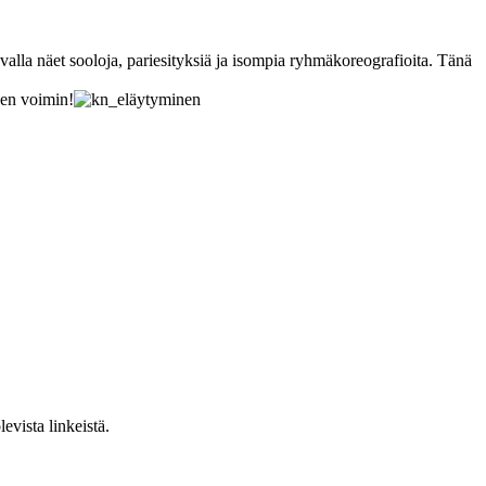
alla näet sooloja, pariesityksiä ja isompia ryhmäkoreografioita. Tänä
den voimin!
evista linkeistä.