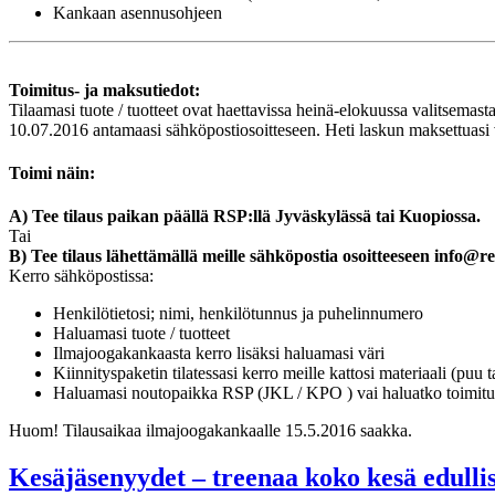
Kankaan asennusohjeen
Toimitus- ja maksutiedot:
Tilaamasi tuote / tuotteet ovat haettavissa heinä-elokuussa valitsemas
10.07.2016 antamaasi sähköpostiosoitteseen. Heti laskun maksettuasi v
Toimi näin:
A) Tee tilaus paikan päällä RSP:llä Jyväskylässä tai Kuopiossa.
Tai
B) Tee tilaus lähettämällä meille sähköpostia osoitteeseen info@re
Kerro sähköpostissa:
Henkilötietosi; nimi, henkilötunnus ja puhelinnumero
Haluamasi tuote / tuotteet
Ilmajoogakankaasta kerro lisäksi haluamasi väri
Kiinnityspaketin tilatessasi kerro meille kattosi materiaali (puu t
Haluamasi noutopaikka RSP (JKL / KPO ) vai haluatko toimitu
Huom! Tilausaikaa ilmajoogakankaalle 15.5.2016 saakka.
Kesäjäsenyydet – treenaa koko kesä edullis