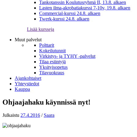
Tankotanssin Koulutusryhmä II, 13.8. alkaen
Lasten ilma-akrobatiakurssi 7-10v, 19.8. alkaen
Commercial-kurssi 24.8. alkaen
Twerk-kurssi 24.8. alkaen
Lisää kursseja
Muut palvelut
Polttarit
Kokeilutunnit
Virkistys- ja TYHY -palvelut
Tilaa esiintyjä
Yksityisopetus
Tilavuokraus
Ajankohtaiset
Yhteystiedot
Kauppa
Ohjaajahaku käynnissä nyt!
Julkaistu
27.4.2016
/
Saara