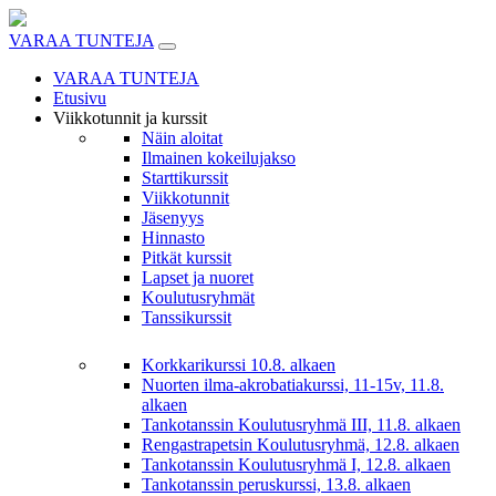
Skip
to
VARAA TUNTEJA
content
VARAA TUNTEJA
Etusivu
Viikkotunnit ja kurssit
Näin aloitat
Ilmainen kokeilujakso
Starttikurssit
Viikkotunnit
Jäsenyys
Hinnasto
Pitkät kurssit
Lapset ja nuoret
Koulutusryhmät
Tanssikurssit
Korkkarikurssi 10.8. alkaen
Nuorten ilma-akrobatiakurssi, 11-15v, 11.8.
alkaen
Tankotanssin Koulutusryhmä III, 11.8. alkaen
Rengastrapetsin Koulutusryhmä, 12.8. alkaen
Tankotanssin Koulutusryhmä I, 12.8. alkaen
Tankotanssin peruskurssi, 13.8. alkaen