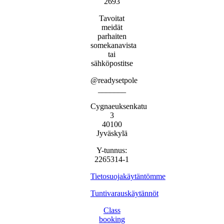
2693
Tavoitat
meidät
parhaiten
somekanavista
tai
sähköpostitse
@readysetpole
_______
Cygnaeuksenkatu
3
40100
Jyväskylä
Y-tunnus:
2265314-1
Tietosuojakäytäntömme
Tuntivarauskäytännöt
Class
booking