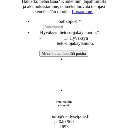
Haluatko tietää lisää? Kuulet mm. tapahtumista
ja alennuksistamme, emmekä luovuta tietojasi
kenellekään muulle.
Lupaamme.
Sähköposti
*
Hyväksyn tietosuojakäytännön.
*
Hyväksyn
tietosuojakäytännön.
Ota meihin
yhteyttä
info@readysetpole.fi
p. 040 969
2693