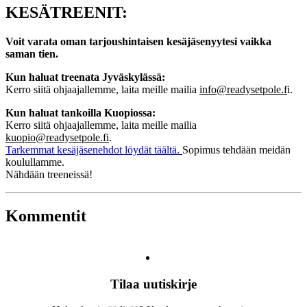
KESÄTREENIT:
Voit varata oman tarjoushintaisen kesäjäsenyytesi vaikka
saman tien.
Kun haluat treenata Jyväskylässä:
Kerro siitä ohjaajallemme, laita meille mailia
info@readysetpole.f
i
.
Kun haluat tankoilla Kuopiossa:
Kerro siitä ohjaajallemme, laita meille mailia
kuopio@readysetpole.fi
.
Tarkemmat kesäjäsenehdot löydät täältä.
Sopimus tehdään meidän
koulullamme.
Nähdään treeneissä!
Kommentit
Tilaa uutiskirje