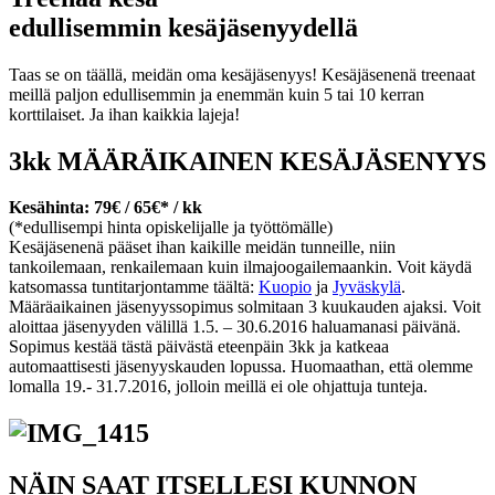
edullisemmin kesäjäsenyydellä
Taas se on täällä, meidän oma kesäjäsenyys! Kesäjäsenenä treenaat
meillä paljon edullisemmin ja enemmän kuin 5 tai 10 kerran
korttilaiset. Ja ihan kaikkia lajeja!
3kk MÄÄRÄIKAINEN KESÄJÄSENYYS
Kesähinta: 79€ / 65€* / kk
(*edullisempi hinta opiskelijalle ja työttömälle)
Kesäjäsenenä pääset ihan kaikille meidän tunneille, niin
tankoilemaan, renkailemaan kuin ilmajoogailemaankin. Voit käydä
katsomassa tuntitarjontamme täältä:
Kuopio
ja
Jyväskylä
.
Määräaikainen jäsenyyssopimus solmitaan 3 kuukauden ajaksi. Voit
aloittaa jäsenyyden välillä 1.5. – 30.6.2016 haluamanasi päivänä.
Sopimus kestää tästä päivästä eteenpäin 3kk ja katkeaa
automaattisesti jäsenyyskauden lopussa. Huomaathan, että olemme
lomalla 19.- 31.7.2016, jolloin meillä ei ole ohjattuja tunteja.
NÄIN SAAT ITSELLESI KUNNON