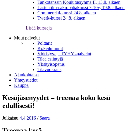
Tankotanssin Koulutusryhmä II, 13.8. alkaen
Lasten ilma-akrobatiakurssi 7-10v, 19.8. alkaen
Commercial-kurssi 24.8. alkaen
Twerk-kurssi 24.8. alkaen
Lisää kursseja
Muut palvelut
Polttarit
Kokeilutunnit
Virkistys- ja TYHY -palvelut
Tilaa esiintyjä
Yksityisopetus
Tilavuokraus
Ajankohtaiset
Yhteystiedot
Kauppa
Kesäjäsenyydet – treenaa koko kesä
edullisesti!
Julkaistu
4.4.2016
/
Saara
Treenaa kesä