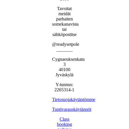
Tavoitat
meidät
parhaiten
somekanavista
tai
sähköpostitse
@readysetpole
_______
Cygnaeuksenkatu
3
40100
Jyväskylä
Y-tunnus:
2265314-1
Tietosuojakäytäntömme
Tuntivarauskäytännöt
Class
booking