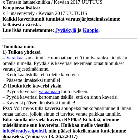
x Tanssin lattiatekniikka / Kevään 2017 UUTUUS
Kuopiossa lisäksi:
x Liinavenyttely / Kevään 2017 UUTUUS
Kaikki kaveritunnit tunnistat varausjärjestelmässämme
keltaisesta väristä.
Lue lisää tunneistamme:
Jyväskylä
ja
Kuopio
.
Toimikaa näin:
1) Tulkaa yhdessä
–
Varatkaa
sama tunti. Huomaathan, että tuntivaraukset tehdään
omalla nimellä. Pyydä siis kaveriasi tekemään omat tunnukset
varausjärjestelmäämme.
– Kertokaa tiskillä, että olette kavereita.
– Pääsette ilmaiseksi tunnille!
2) Houkuttele kaverisi yksin
– Pyydä kaveriasi
varaamaan
tunti itselleen.
– Pyydä kaveriasi kertomaan tiskillä, että on sinun kaverisi
– Kaverisi pääsee ilmaiseksi tunnille!
Psst!
Voit myös tulla kaverisi apuopeksi tankotanssitunneill ilman
omaa tankoa, jolloin sinun ei tarvitse varata paikkaa tunnille.
Eikö sinulla ole vielä kaveria RSPllä? Ei hätää, olemme
mielellämme sun kavereita. Huikkaa meille viestillä
info@readysetpole.fi
, niin pääset kokeilemaan tuntejamme
ilmaiseksi. (Voimassa 13.-26.2.2017)