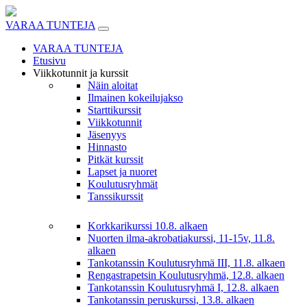
Skip
to
VARAA TUNTEJA
content
VARAA TUNTEJA
Etusivu
Viikkotunnit ja kurssit
Näin aloitat
Ilmainen kokeilujakso
Starttikurssit
Viikkotunnit
Jäsenyys
Hinnasto
Pitkät kurssit
Lapset ja nuoret
Koulutusryhmät
Tanssikurssit
Korkkarikurssi 10.8. alkaen
Nuorten ilma-akrobatiakurssi, 11-15v, 11.8.
alkaen
Tankotanssin Koulutusryhmä III, 11.8. alkaen
Rengastrapetsin Koulutusryhmä, 12.8. alkaen
Tankotanssin Koulutusryhmä I, 12.8. alkaen
Tankotanssin peruskurssi, 13.8. alkaen