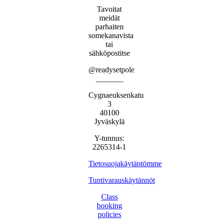
Tavoitat
meidät
parhaiten
somekanavista
tai
sähköpostitse
@readysetpole
_______
Cygnaeuksenkatu
3
40100
Jyväskylä
Y-tunnus:
2265314-1
Tietosuojakäytäntömme
Tuntivarauskäytännöt
Class
booking
policies