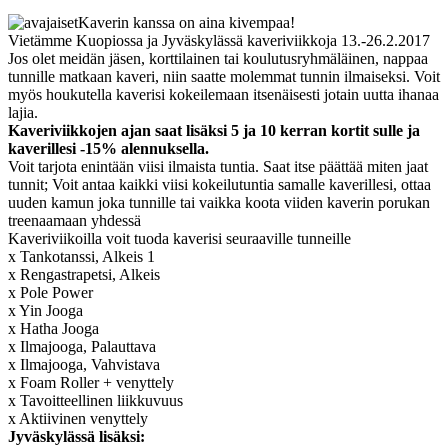
Kaverin kanssa on aina kivempaa!
Vietämme Kuopiossa ja Jyväskylässä kaveriviikkoja 13.-26.2.2017
Jos olet meidän jäsen, korttilainen tai koulutusryhmäläinen, nappaa
tunnille matkaan kaveri, niin saatte molemmat tunnin ilmaiseksi. Voit
myös houkutella kaverisi kokeilemaan itsenäisesti jotain uutta ihanaa
lajia.
Kaveriviikkojen ajan saat lisäksi 5 ja 10 kerran kortit sulle ja
kaverillesi -15% alennuksella.
Voit tarjota enintään viisi ilmaista tuntia. Saat itse päättää miten jaat
tunnit; Voit antaa kaikki viisi kokeilutuntia samalle kaverillesi, ottaa
uuden kamun joka tunnille tai vaikka koota viiden kaverin porukan
treenaamaan yhdessä
Kaveriviikoilla voit tuoda kaverisi seuraaville tunneille
x Tankotanssi, Alkeis 1
x Rengastrapetsi, Alkeis
x Pole Power
x Yin Jooga
x Hatha Jooga
x Ilmajooga, Palauttava
x Ilmajooga, Vahvistava
x Foam Roller + venyttely
x Tavoitteellinen liikkuvuus
x Aktiivinen venyttely
Jyväskylässä lisäksi: