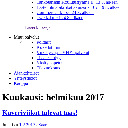
Tankotanssin Koulutusryhmä II, 13.8. alkaen
Lasten ilma-akrobatiakurssi 7-10v, 19.8. alkaen
Commercial-kurssi 24.8. alkaen
Twerk-kurssi 24.8. alkaen
Lisää kursseja
Muut palvelut
Polttarit
Kokeilutunnit
Virkistys- ja TYHY -palvelut
Tilaa esiintyjä
Yksityisopetus
Tilavuokraus
Ajankohtaiset
Yhteystiedot
Kauppa
Kuukausi:
helmikuu 2017
Kaveriviikot tulevat taas!
Julkaistu
1.2.2017
/
Saara