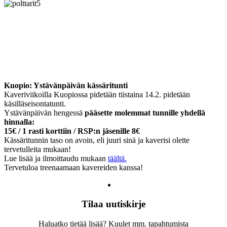
Kuopio: Ystävänpäivän kässäritunti
Kaveriviikoilla Kuopiossa pidetään tiistaina 14.2. pidetään
käsilläseisontatunti.
Ystävänpäivän hengessä
pääsette molemmat tunnille yhdellä
hinnalla:
15€ / 1 rasti korttiin / RSP:n jäsenille 8€
Kässäritunnin taso on avoin, eli juuri sinä ja kaverisi olette
tervetulleita mukaan!
Lue lisää ja ilmoittaudu mukaan
täältä.
Tervetuloa treenaamaan kavereiden kanssa!
Tilaa uutiskirje
Haluatko tietää lisää? Kuulet mm. tapahtumista