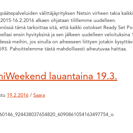
äätepalveluiden välittäjäyrityksen Netsin virheen takia kaikk
.2015-16.2.2016 alkaen ohjataan tilillemme uudelleen.
nössä tämä tarkoittaa sitä, että kaikki ostokset Ready Set Pol
teellasi ensin hyvityksinä ja sen jälkeen uudelleen veloituksina 
essä meihin, jos sinulla on aiheeseen liittyen jotakin kysyttä
693. Pahoittelemme tästä mahdollisesti aiheutuvaa haittaa.
niWeekend lauantaina 19.3.
istu
19.2.2016
/
Saara