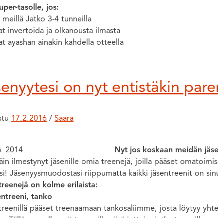
uper-tasolle, jos:
 meillä Jatko 3-4 tunneilla
t invertoida ja olkanousta ilmasta
t ayashan ainakin kahdella otteella
enyytesi on nyt entistäkin par
istu
17.2.2016
/
Saara
Nyt jos koskaan meidän jäs
äin ilmestynyt jäsenille omia treenejä, joilla pääset omatoim
i! Jäsenyysmuodostasi riippumatta kaikki jäsentreenit on sin
reenejä on kolme erilaista:
entreeni, tanko
reenillä pääset treenaamaan tankosaliimme, josta löytyy yhtee