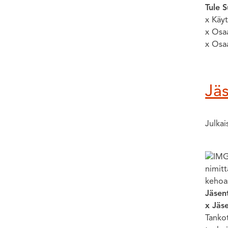
Tule S
x Käyt
x Osaa
x Osaa
Jäs
Julka
nimitt
kehoas
Jäsent
x Jäs
Tankot