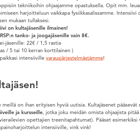
ppisiin tekniikoihin ohjaajamme opastuksella. Opit mm. leuan
miseen harjoitteluun vaikkapa fysiikkasalissamme. Intensiivi on
äsen mukaan tullaksesi.
iivi on kultajäsenille ilmainen!
RSP:n tanko- ja joogajäsenille vain 8€.
ei-jäsenille: 22€ / 1,5 rastia
kas / 5 tai 10 kerran korttilainen )
paikkasi intensiiville
varausjärjestelmästämme
!
ltajäsen!
e meillä on ihan erityisen hyviä uutisia. Kultajäsenet pääsevät
iiveille ja kursseille
, jotka joku meidän omista ohjaajista pitää
ierailevien opettajien treenitapahtumat). Pääset esimerkiksi v
ainoharjoittelun intensiiville, vink vink!