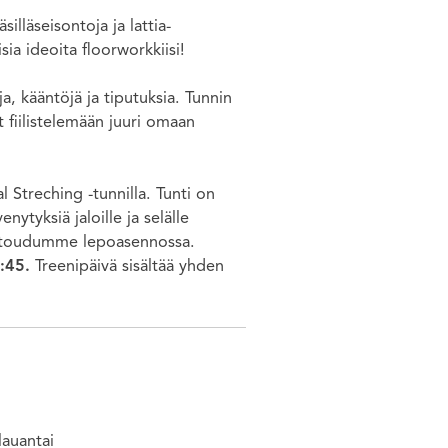
lläseisontoja ja lattia-
ia ideoita floorworkkiisi!
a, kääntöjä ja tiputuksia. Tunnin
 fiilistelemään juuri omaan
 Streching -tunnilla. Tunti on
tyksiä jaloille ja selälle
entoudumme lepoasennossa.
5:45.
Treenipäivä sisältää yhden
lauantai