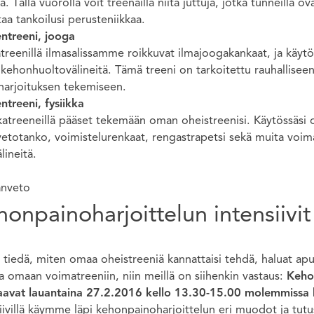
a. Tällä vuorolla voit treenailla niitä juttuja, jotka tunneilla 
aa tankoilusi perusteniikkaa.
entreeni, jooga
reenillä ilmasalissamme roikkuvat ilmajoogakankaat, ja käytös
 kehonhuoltovälineitä. Tämä treeni on tarkoitettu rauhallise
harjoituksen tekemiseen.
ntreeni, fysiikka
kkatreeneillä pääset tekemään oman oheistreenisi. Käytössäsi
vetotanko, voimistelurenkaat, rengastrapetsi sekä muita voim
lineitä.
onpainoharjoittelun intensiivit
 tiedä, miten omaa oheistreeniä kannattaisi tehdä, haluat apua
a omaan voimatreeniin, niin meillä on siihenkin vastaus:
Kehon
taavat lauantaina 27.2.2016 kello 13.30-15.00 molemmissa
iivillä käymme läpi kehonpainoharjoittelun eri muodot ja tutu