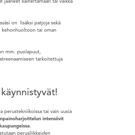
ovat jääneet kaihertamaan tai vaikka
säsi on lisäksi patjoja sekä
en kehonhuoltoon tai oman
 on mm. puolapuut,
atreenaamiseen tarkoitettuja
 käynnistyvät!
 perustekniikoissa tai vain uusia
painoharjoittelun intensiivit
 kaupungeissa
.
stutaan perusliikkeiden