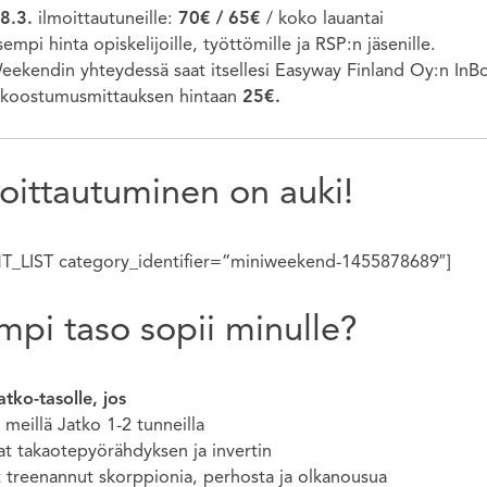
18.3.
ilmoittautuneille:
70€ / 65€
/ koko lauantai
sempi hinta opiskelijoille, työttömille ja RSP:n jäsenille.
eekendin yhteydessä saat itsellesi Easyway Finland Oy:n InB
koostumusmittauksen hintaan
25€.
oittautuminen on auki!
T_LIST category_identifier=”miniweekend-1455878689″]
mpi taso sopii minulle?
atko-tasolle, jos
 meillä Jatko 1-2 tunneilla
at takaotepyörähdyksen ja invertin
t treenannut skorppionia, perhosta ja olkanousua