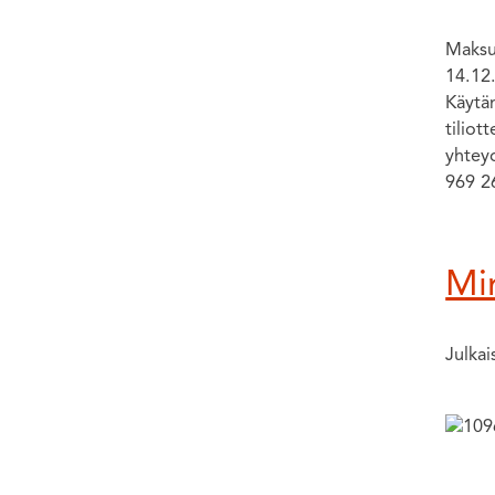
Maksup
14.12
Käytän
tiliot
yhteyd
969 2
Mi
Julka