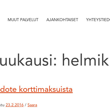
MUUT PALVELUT
AJANKOHTAISET
YHTEYSTIE
uukausi:
helmi
dote korttimaksuista
istu
23.2.2016
/
Saara