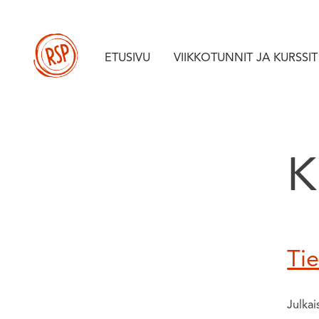
Skip
to
content
ETUSIVU
VIIKKOTUNNIT JA KURSSIT
K
Tie
Julka