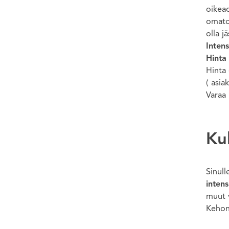
oikeao
omatoi
olla j
Intens
Hinta 
Hinta 
( asia
Varaa 
Ku
Sinull
intens
muut v
Kehonp