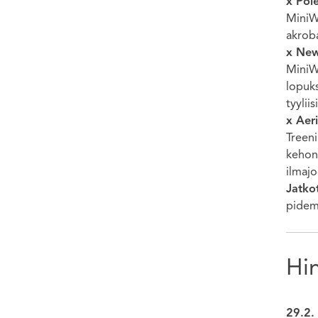
x Pol
MiniWe
akroba
x New
MiniWe
lopuks
tyyliisi
x Aeri
Treeni
kehon 
ilmaj
Jatko
pidem
Hi
29.2.