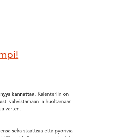
empi!
enyys kannattaa
. Kalenteriin on
isesti vahvistamaan ja huoltamaan
ua varten.
nsä sekä staattisia että pyöriviä