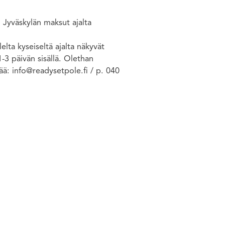
i Jyväskylän maksut ajalta
elta kyseiseltä ajalta näkyvät
1-3 päivän sisällä. Olethan
vää: info@readysetpole.fi / p. 040