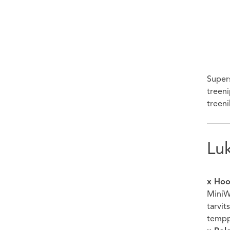
Super
treeni
treeni
Luk
x Hoo
MiniW
tarvit
temppu