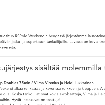
suositun RSPole Weekendin hengessä järjestämme lauantaina
päivän jatko- ja supertason tankoilijoille. Luvassa on kovia t
kavereita.
ujärjestys sisältää molemmilla t
p Doubles 75min / Vilma Virenius ja Heidi Lukkarinen
eekend alkaa renkaassa ja kaverissa roikkuen ja kieppuen. A
se olla. Koska tankoilijat ovat kovia akrobaatteja, Vilma ja Hei
ihin. Hyvät instakuvat on taattuja!