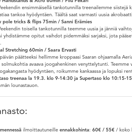
e Handstands & Acro 60min / Piiu Pekari
ekendin ensimmäisellä tankotunnilla treenailemme siistejä käsi
tiaa tankoa hyödyntäen. Täältä saat varmasti uusia akrobaattis
 pole tricks & flips 75min / Sanni Erämies
ekendin toisella tankotunnilla teemme uusia ja jänniä vaihtoj
i yhdistämme opitut vaihdot pidemmäksi sarjaksi, jota pääset
.
al Stretching 60min / Saara Ervasti
päivän päätteeksi hellimme kroppaasi Saaran ohjaamalla Aerial
solmukohtia avaava joogahenkinen venyttelytunti. Teemme veny
oogakangasta hyödyntäen, roikumme kankaassa ja lopuksi r
taso treenaa la 19.3. klo 9-14:30 ja Supertaso klo 10:15-1
män lounastauon.
nnasto:
 mennessä
ilmoittautuneille
ennakkohinta
:
60€ / 55€
/ koko 