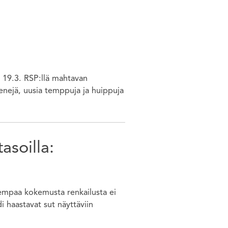
 19.3. RSP:llä mahtavan
reenejä, uusia temppuja ja huippuja
asoilla:
iempaa kokemusta renkailusta ei
di haastavat sut näyttäviin