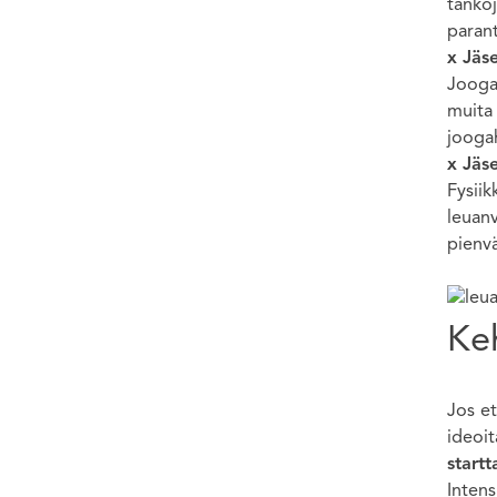
tankoj
parant
x Jäs
Joogat
muita
jooga
x Jäse
Fysii
leuan
pienvä
Keh
Jos et
ideoit
start
Intens