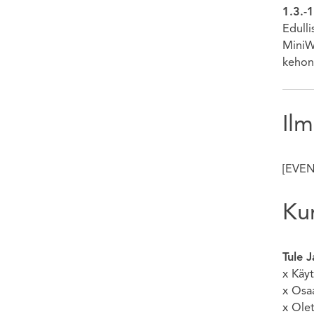
1.3.-
Edulli
MiniW
kehon
Ilm
[EVEN
Ku
Tule J
x Käyt
x Osa
x Ole