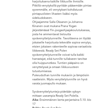
harjoituksena kaikille liikkuville ihmisille.
Pitkillä venytyksillä pyritään pääsemään pintaa
syvemmälle, eli venytykset kohdistuvat
pintapuolisten lihasten lisäksi myös
sidekudokseen.
Ohjaajamme Salla Oksanen ja Johanna
Kinanen ovat mukana Prana Yogan
järjestämässä Yin-joogaohjaajakoulutuksessa,
josta he ammentavat tietoutta
syvävenyttelytunneille. Tavoitteena on löytää
jokaiselle harjoitusta tekevälle sopiva venytys,
etsien jokaisen rakenteelle sopivaa variaatiota
liikkeestä. Ready Set Polen
syvävenyttelytunneille voivat tulla kaikki
harrastajat, eikä tunnille tullakseen tarvitse
olla huippunotkea. Tuntien pääpaino on
venyttelyssä ja omaan liikkuvuuteen
tutustumisessa.
Pukeuduthan tunnille mukaviin ja lämpöisiin
vaatteisiin. Myös venyttelytunnille on hyvä
varata juomapullo mukaan.
Syvävenyttelytunteja pidetään syksyn
mittaan useampia Ready Set Polella.
Aika
: Ensimmäinen kerta perjantaina 5.10. klo
17