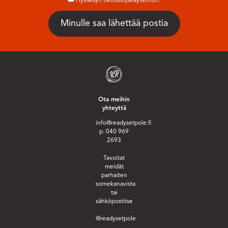
Hyväksyn tietosuojakäytännön.
Ota meihin
yhteyttä
info@readysetpole.fi
p. 040 969
2693
Tavoitat
meidät
parhaiten
somekanavista
tai
sähköpostitse
@readysetpole
_______