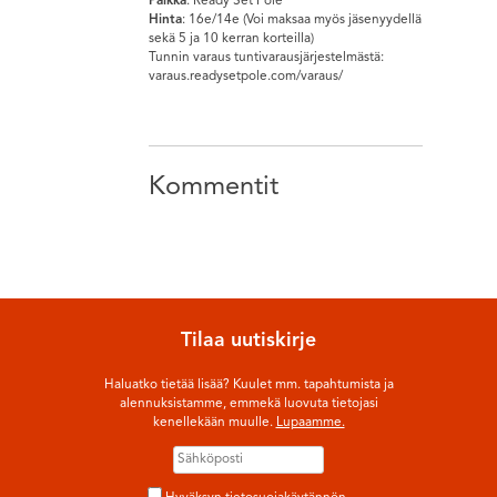
Paikka
: Ready Set Pole
Hinta
: 16e/14e (Voi maksaa myös jäsenyydellä
sekä 5 ja 10 kerran korteilla)
Tunnin varaus tuntivarausjärjestelmästä:
varaus.readysetpole.com/varaus/
Kommentit
Tilaa uutiskirje
Haluatko tietää lisää? Kuulet mm. tapahtumista ja
alennuksistamme, emmekä luovuta tietojasi
kenellekään muulle.
Lupaamme.