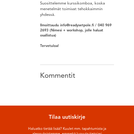
Suosittelemme kurssikomboa, koska
menetelmät toimivat tehokkaimmin
yhdessä.
Ilmoittaudu info@readysetpole.fi / 040 969
2693 (Nimesi + workshop, jolle haluat
osallistua)
Tervetuloa!
Kommentit
Tilaa uutiskirje
Haluatko tietää lisää? Kuulet mm. tapahtumista ja