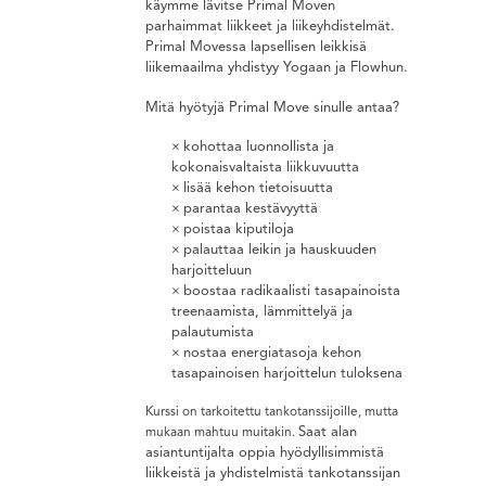
käymme lävitse Primal Moven
parhaimmat liikkeet ja liikeyhdistelmät.
Primal Movessa lapsellisen leikkisä
liikemaailma yhdistyy Yogaan ja Flowhun.
Mitä hyötyjä Primal Move sinulle antaa?
kohottaa luonnollista ja
kokonaisvaltaista liikkuvuutta
lisää kehon tietoisuutta
parantaa kestävyyttä
poistaa kiputiloja
palauttaa leikin ja hauskuuden
harjoitteluun
boostaa radikaalisti tasapainoista
treenaamista, lämmittelyä ja
palautumista
nostaa energiatasoja kehon
tasapainoisen harjoittelun tuloksena
Kurssi on tarkoitettu tankotanssijoille, mutta
Saat alan
mukaan mahtuu muitakin.
asiantuntijalta oppia hyödyllisimmistä
liikkeistä ja yhdistelmistä tankotanssijan