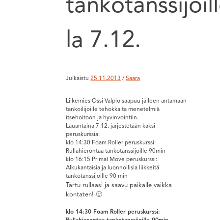
tankotanssijoil
la 7.12.
Julkaistu
25.11.2013
/
Saara
Liikemies Ossi Valpio saapuu jälleen antamaan
tankoilijoille tehokkaita menetelmiä
itsehoitoon ja hyvinvointiin.
Lauantaina 7.12. järjestetään kaksi
peruskurssia:
klo 14:30 Foam Roller peruskurssi:
Rullahierontaa tankotanssijoille 90min
klo 16:15 Primal Move peruskurssi:
Alkukantaisia ja luonnollisia liikkeitä
tankotanssijoille 90 min
Tartu rullaasi ja saavu paikalle vaikka
kontaten! 🙂
klo 14:30 Foam Roller peruskurssi: