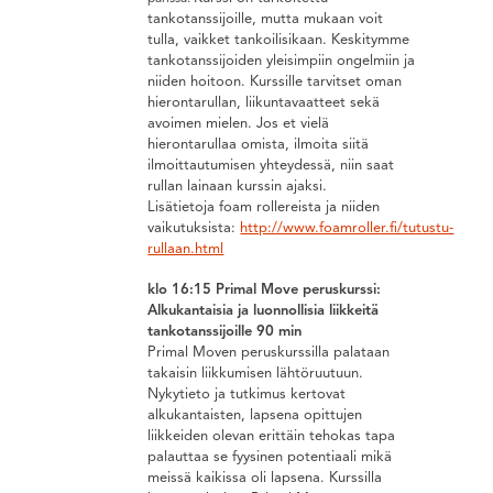
tankotanssijoille, mutta mukaan voit
tulla, vaikket tankoilisikaan. Keskitymme
tankotanssijoiden yleisimpiin ongelmiin ja
niiden hoitoon. Kurssille tarvitset oman
hierontarullan, liikuntavaatteet sekä
avoimen mielen. Jos et vielä
hierontarullaa omista, ilmoita siitä
ilmoittautumisen yhteydessä, niin saat
rullan lainaan kurssin ajaksi.
Lisätietoja foam rollereista ja niiden
vaikutuksista:
http://www.foamroller.fi/tutustu-
rullaan.html
klo 16:15 Primal Move peruskurssi:
Alkukantaisia ja luonnollisia liikkeitä
tankotanssijoille 90 min
Primal Moven peruskurssilla palataan
takaisin liikkumisen lähtöruutuun.
Nykytieto ja tutkimus kertovat
alkukantaisten, lapsena opittujen
liikkeiden olevan erittäin tehokas tapa
palauttaa se fyysinen potentiaali mikä
meissä kaikissa oli lapsena. Kurssilla