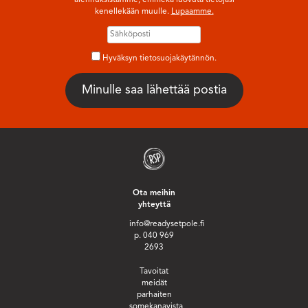
alennuksistamme, emmekä luovuta tietojasi
kenellekään muulle.
Lupaamme.
Hyväksyn tietosuojakäytännön.
Ota meihin
yhteyttä
info@readysetpole.fi
p. 040 969
2693
Tavoitat
meidät
parhaiten
somekanavista