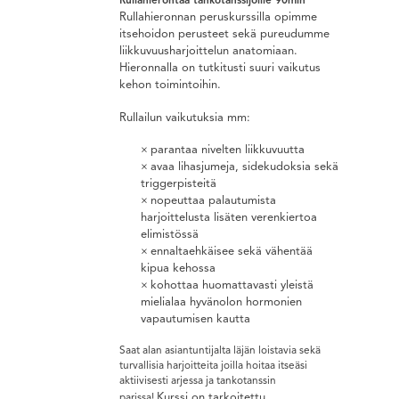
Rullahierontaa tankotanssijoille 90min
Rullahieronnan peruskurssilla opimme
itsehoidon perusteet sekä pureudumme
liikkuvuusharjoittelun anatomiaan.
Hieronnalla on tutkitusti suuri vaikutus
kehon toimintoihin.
Rullailun vaikutuksia mm:
parantaa nivelten liikkuvuutta
avaa lihasjumeja, sidekudoksia sekä
triggerpisteitä
nopeuttaa palautumista
harjoittelusta lisäten verenkiertoa
elimistössä
ennaltaehkäisee sekä vähentää
kipua kehossa
kohottaa huomattavasti yleistä
mielialaa hyvänolon hormonien
vapautumisen kautta
Saat alan asiantuntijalta läjän loistavia sekä
turvallisia harjoitteita joilla hoitaa itseäsi
aktiivisesti arjessa ja tankotanssin
Kurssi on tarkoitettu
parissa!