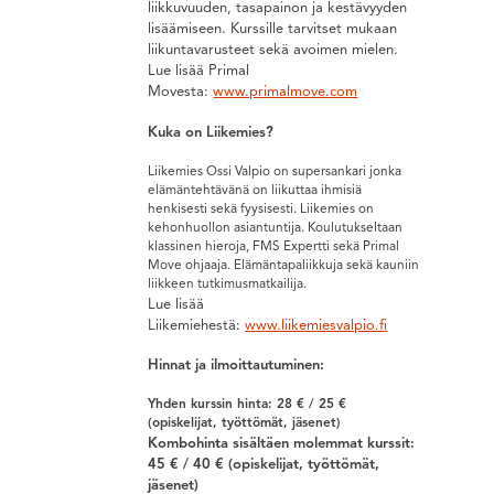
liikkuvuuden, tasapainon ja kestävyyden
lisäämiseen. Kurssille tarvitset mukaan
liikuntavarusteet sekä avoimen mielen.
Lue lisää Primal
Movesta:
www.primalmove.com
Kuka on Liikemies?
Liikemies Ossi Valpio on supersankari jonka
elämäntehtävänä on liikuttaa ihmisiä
henkisesti sekä fyysisesti. Liikemies on
kehonhuollon asiantuntija. Koulutukseltaan
klassinen hieroja, FMS Expertti sekä Primal
Move ohjaaja. Elämäntapaliikkuja sekä kauniin
liikkeen tutkimusmatkailija.
Lue lisää
Liikemiehestä:
www.liikemiesvalpio.fi
Hinnat ja ilmoittautuminen:
Yhden kurssin hinta: 28 € / 25 €
(opiskelijat, työttömät, jäsenet)
Kombohinta sisältäen molemmat kurssit:
45 € / 40 € (opiskelijat, työttömät,
jäsenet)