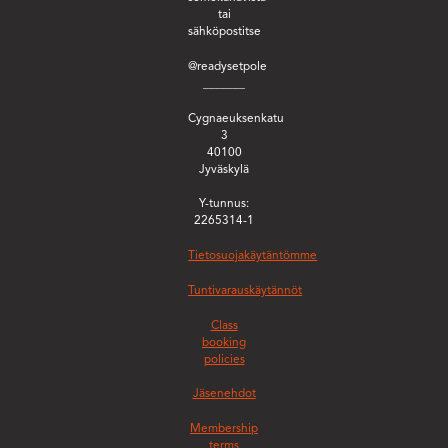
tai
sähköpostitse
@readysetpole
_______
Cygnaeuksenkatu
3
40100
Jyväskylä
Y-tunnus:
2265314-1
Tietosuojakäytäntömme
Tuntivarauskäytännöt
Class
booking
policies
Jäsenehdot
Membership
terms