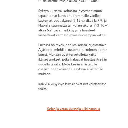
Uusia starttikursseja alkaa joka kuukausi.
Syksyn kurssivalikoimasta löytyvät tuttuun
tapaan omat kurssit nuoremmalle väelle;
Lasten akrobatiakurssi (9-12 v.) alkaa la 7.9. ja
Nuorille suunnattu tankotanssikurssi (13-16 v.)
alkaa 6.9. Lajien leikkisyys ja haasteet
viehättävät varmasti myös nuorempaa väkeä.
Luvassa on myös jo toista kertaa järjestettävä
Äijästartti, miehille kustomoitu kolmen kerran
kurssi. Mukaan ovat tervetulleita kaiken
ikäiset urokset, jotka haluavat haastaa itseään
uudella tavalla. Myös kesän äijästartille
osallistuneet voivat tulla syksyn äijästartille
mukaan.
Kaikki alkusyksyn kurssit ovat nyt varattavissa
täältä:
Selaa ja varaa kursseja klikkaamalla