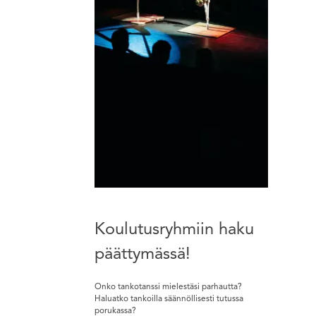
Koulutusryhmiin haku
päättymässä!
Onko tankotanssi mielestäsi parhautta?
Haluatko tankoilla säännöllisesti tutussa
porukassa?