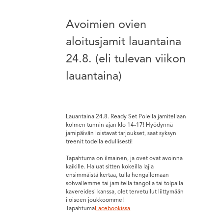
Avoimien ovien
aloitusjamit lauantaina
24.8. (eli tulevan viikon
lauantaina)
Lauantaina 24.8. Ready Set Polella jamitellaan
kolmen tunnin ajan klo 14-17! Hyödynnä
jamipäivän loistavat tarjoukset, saat syksyn
treenit todella edullisesti!
Tapahtuma on ilmainen, ja ovet ovat avoinna
kaikille. Haluat sitten kokeilla lajia
ensimmäistä kertaa, tulla hengailemaan
sohvallemme tai jamitella tangolla tai tolpalla
kavereidesi kanssa, olet tervetullut liittymään
iloiseen joukkoomme!
Tapahtuma
Facebookissa