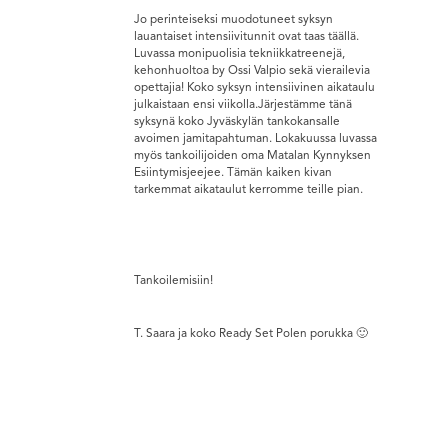
Jo perinteiseksi muodotuneet syksyn
lauantaiset intensiivitunnit ovat taas täällä.
Luvassa monipuolisia tekniikkatreenejä,
kehonhuoltoa by Ossi Valpio sekä vierailevia
opettajia! Koko syksyn intensiivinen aikataulu
julkaistaan ensi viikolla.Järjestämme tänä
syksynä koko Jyväskylän tankokansalle
avoimen jamitapahtuman. Lokakuussa luvassa
myös tankoilijoiden oma Matalan Kynnyksen
Esiintymisjeejee. Tämän kaiken kivan
tarkemmat aikataulut kerromme teille pian.
Tankoilemisiin!
T. Saara ja koko Ready Set Polen porukka 🙂