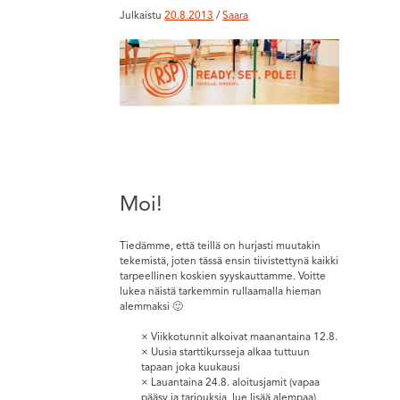
Julkaistu
20.8.2013
/
Saara
Moi!
Tiedämme, että teillä on hurjasti muutakin
tekemistä, joten tässä ensin tiivistettynä kaikki
tarpeellinen koskien syyskauttamme. Voitte
lukea näistä tarkemmin rullaamalla hieman
alemmaksi 🙂
Viikkotunnit alkoivat maanantaina 12.8.
Uusia starttikursseja alkaa tuttuun
tapaan joka kuukausi
Lauantaina 24.8. aloitusjamit (vapaa
pääsy ja tarjouksia, lue lisää alempaa)