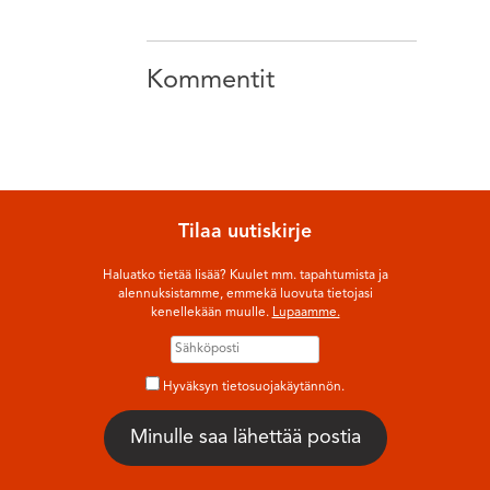
Kommentit
Tilaa uutiskirje
Haluatko tietää lisää? Kuulet mm. tapahtumista ja
alennuksistamme, emmekä luovuta tietojasi
kenellekään muulle.
Lupaamme.
Hyväksyn tietosuojakäytännön.