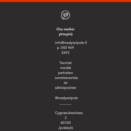
Ota meihin
yhteyttä
info@readysetpole.fi
p. 040 969
2693
Tavoitat
meidät
parhaiten
somekanavista
tai
sähköpostitse
@readysetpole
_______
Cygnaeuksenkatu
3
40100
Jyväskylä