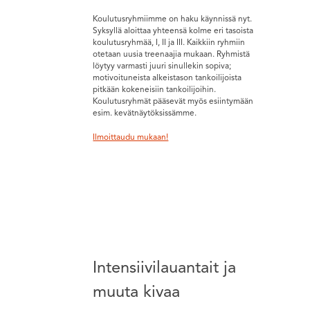
Koulutusryhmiimme on haku käynnissä nyt.
Syksyllä aloittaa yhteensä kolme eri tasoista
koulutusryhmää, I, II ja III. Kaikkiin ryhmiin
otetaan uusia treenaajia mukaan. Ryhmistä
löytyy varmasti juuri sinullekin sopiva;
motivoituneista alkeistason tankoilijoista
pitkään kokeneisiin tankoilijoihin.
Koulutusryhmät pääsevät myös esiintymään
esim. kevätnäytöksissämme.
Ilmoittaudu mukaan!
Intensiivilauantait ja
muuta kivaa