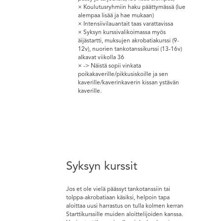
Koulutusryhmiin haku päättymässä (lue
alempaa lisää ja hae mukaan)
Intensiivilauantait taas varattavissa
Syksyn kurssivalikoimassa myös
äijästartti, muksujen akrobatiakurssi (9-
12v), nuorien tankotanssikurssi (13-16v)
alkavat viikolla 36
-> Näistä sopii vinkata
poikakaverille/pikkusiskoille ja sen
kaverille/kaverinkaverin kissan ystävän
kaverille.
Syksyn kurssit
Jos et ole vielä päässyt tankotanssiin tai
tolppa-akrobatiaan käsiksi, helpoin tapa
aloittaa uusi harrastus on tulla kolmen kerran
Starttikurssille muiden aloittelijoiden kanssa.