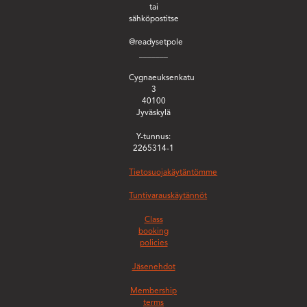
tai
sähköpostitse
@readysetpole
_______
Cygnaeuksenkatu
3
40100
Jyväskylä
Y-tunnus:
2265314-1
Tietosuojakäytäntömme
Tuntivarauskäytännöt
Class
booking
policies
Jäsenehdot
Membership
terms