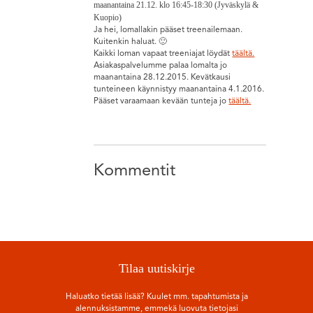
maanantaina 21.12. klo 16:45-18:30 (Jyväskylä &
Kuopio)
Ja hei, lomallakin pääset treenailemaan.
Kuitenkin haluat. 🙂
Kaikki loman vapaat treeniajat löydät
täältä.
Asiakaspalvelumme palaa lomalta jo
maanantaina 28.12.2015. Kevätkausi
tunteineen käynnistyy maanantaina 4.1.2016.
Pääset varaamaan kevään tunteja jo
täältä.
Kommentit
Tilaa uutiskirje
Haluatko tietää lisää? Kuulet mm. tapahtumista ja
alennuksistamme, emmekä luovuta tietojasi