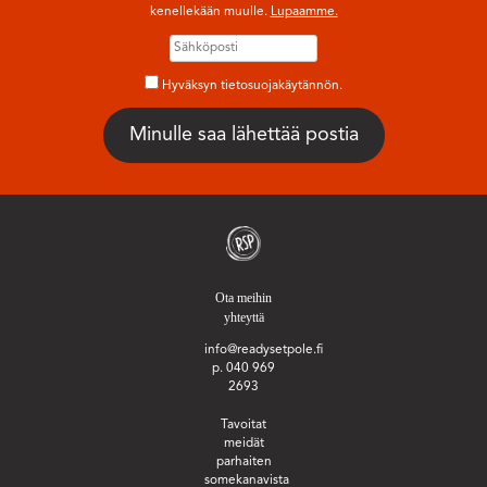
kenellekään muulle.
Lupaamme.
Hyväksyn tietosuojakäytännön.
Ota meihin
yhteyttä
info@readysetpole.fi
p. 040 969
2693
Tavoitat
meidät
parhaiten
somekanavista