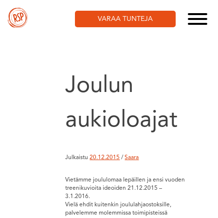
Skip
to
VARAA TUNTEJA
content
Joulun
aukioloajat
Julkaistu
20.12.2015
/
Saara
Vietämme joululomaa lepäillen ja ensi vuoden
treenikuvioita ideoiden 21.12.2015 –
3.1.2016.
Vielä ehdit kuitenkin joululahjaostoksille,
palvelemme molemmissa toimipisteissä