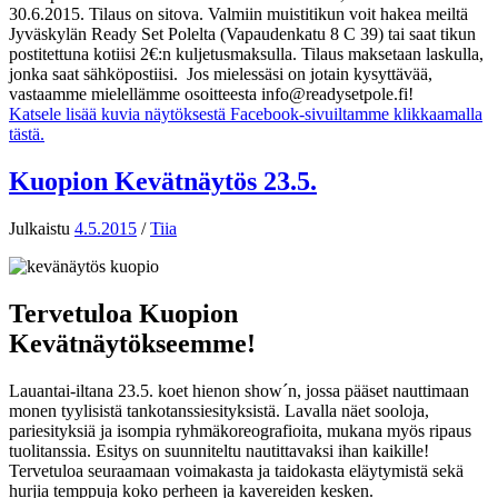
30.6.2015. Tilaus on sitova. Valmiin muistitikun voit hakea meiltä
Jyväskylän Ready Set Polelta (Vapaudenkatu 8 C 39) tai saat tikun
postitettuna kotiisi 2€:n kuljetusmaksulla. Tilaus maksetaan laskulla,
jonka saat sähköpostiisi. Jos mielessäsi on jotain kysyttävää,
vastaamme mielellämme osoitteesta info@readysetpole.fi!
Katsele lisää kuvia näytöksestä Facebook-sivuiltamme klikkaamalla
tästä.
Kuopion Kevätnäytös 23.5.
Julkaistu
4.5.2015
/
Tiia
Tervetuloa Kuopion
Kevätnäytökseemme!
Lauantai-iltana 23.5. koet hienon show´n, jossa pääset nauttimaan
monen tyylisistä tankotanssiesityksistä. Lavalla näet sooloja,
pariesityksiä ja isompia ryhmäkoreografioita, mukana myös ripaus
tuolitanssia. Esitys on suunniteltu nautittavaksi ihan kaikille!
Tervetuloa seuraamaan voimakasta ja taidokasta eläytymistä sekä
hurjia temppuja koko perheen ja kavereiden kesken.