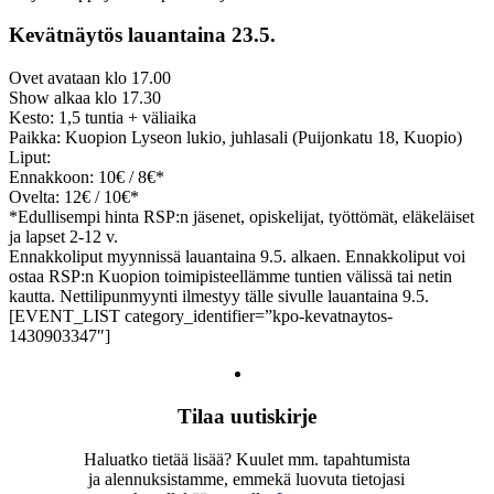
Kevätnäytös lauantaina 23.5.
Ovet avataan klo 17.00
Show alkaa klo 17.30
Kesto: 1,5 tuntia + väliaika
Paikka: Kuopion Lyseon lukio, juhlasali (Puijonkatu 18, Kuopio)
Liput:
Ennakkoon: 10€ / 8€*
Ovelta: 12€ / 10€*
*Edullisempi hinta RSP:n jäsenet, opiskelijat, työttömät, eläkeläiset
ja lapset 2-12 v.
Ennakkoliput myynnissä lauantaina 9.5. alkaen. Ennakkoliput voi
ostaa RSP:n Kuopion toimipisteellämme tuntien välissä tai netin
kautta. Nettilipunmyynti ilmestyy tälle sivulle lauantaina 9.5.
[EVENT_LIST category_identifier=”kpo-kevatnaytos-
1430903347″]
Tilaa uutiskirje
Haluatko tietää lisää? Kuulet mm. tapahtumista
ja alennuksistamme, emmekä luovuta tietojasi