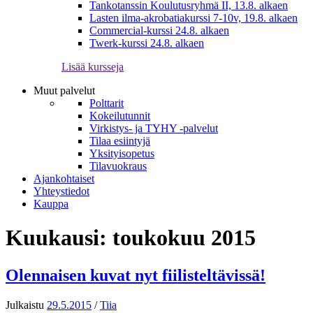
Tankotanssin Koulutusryhmä II, 13.8. alkaen
Lasten ilma-akrobatiakurssi 7-10v, 19.8. alkaen
Commercial-kurssi 24.8. alkaen
Twerk-kurssi 24.8. alkaen
Lisää kursseja
Muut palvelut
Polttarit
Kokeilutunnit
Virkistys- ja TYHY -palvelut
Tilaa esiintyjä
Yksityisopetus
Tilavuokraus
Ajankohtaiset
Yhteystiedot
Kauppa
Kuukausi:
toukokuu 2015
Olennaisen kuvat nyt fiilisteltävissä!
Julkaistu
29.5.2015
/
Tiia