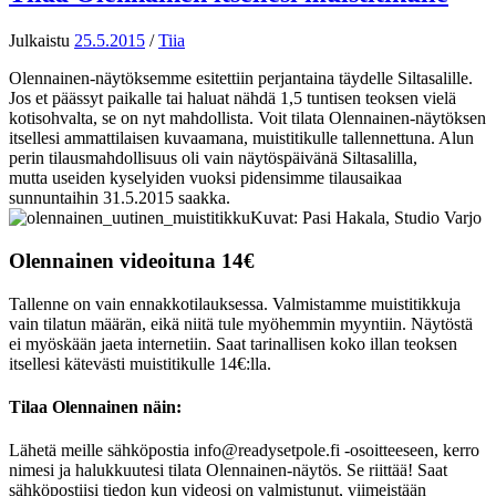
Julkaistu
25.5.2015
/
Tiia
Olennainen-näytöksemme esitettiin perjantaina täydelle Siltasalille.
Jos et päässyt paikalle tai haluat nähdä 1,5 tuntisen teoksen vielä
kotisohvalta, se on nyt mahdollista. Voit tilata Olennainen-näytöksen
itsellesi ammattilaisen kuvaamana, muistitikulle tallennettuna. Alun
perin tilausmahdollisuus oli vain näytöspäivänä Siltasalilla,
mutta useiden kyselyiden vuoksi pidensimme tilausaikaa
sunnuntaihin 31.5.2015 saakka.
Kuvat: Pasi Hakala, Studio Varjo
Olennainen videoituna 14€
Tallenne on vain ennakkotilauksessa. Valmistamme muistitikkuja
vain tilatun määrän, eikä niitä tule myöhemmin myyntiin. Näytöstä
ei myöskään jaeta internetiin. Saat tarinallisen koko illan teoksen
itsellesi kätevästi muistitikulle 14€:lla.
Tilaa Olennainen näin:
Lähetä meille sähköpostia info@readysetpole.fi -osoitteeseen, kerro
nimesi ja halukkuutesi tilata Olennainen-näytös. Se riittää! Saat
sähköpostiisi tiedon kun videosi on valmistunut, viimeistään