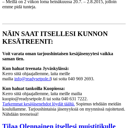
– Meillä on 2 viikon loma heinäkuussa 20.7. – 2.8.2015, jolloin
emme pidä tunteja.
NÄIN SAAT ITSELLESI KUNNON
KESÄTREENIT:
Voit varata oman tarjoushintaisen kesäjäsenyytesi vaikka
saman tien.
Kun haluat treenata Jyväskylässä:
Kerro siitä ohjaajallemme, laita meille
mailia
info@readysetpole.f
i tai soita 040 969 2693.
Kun haluat tankoilla Kuopiossa:
Kerro siitä ohjaajallemme, laita meille mailia
kuopio@readysetpole.fi tai soita 040 631 7222.
Tarkemmat kesäjäsenehdot löydät täältä.
Sopimus tehdään meidän
koulullamme. Tarjoushintaisia jäsenyyksiä on myynnissä rajoitetusti.
Nähdään treeneissä!
Tilaa Olennainen itsellesi muistitikulle