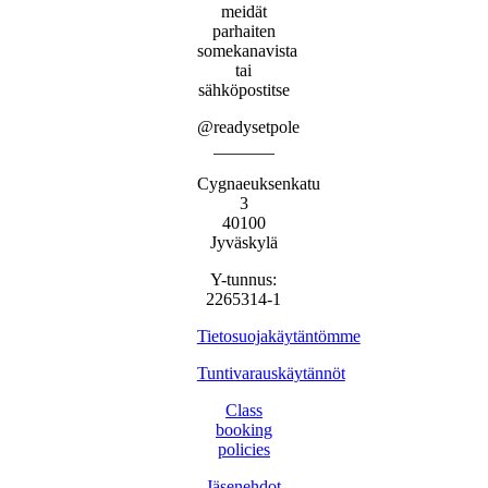
meidät
parhaiten
somekanavista
tai
sähköpostitse
@readysetpole
_______
Cygnaeuksenkatu
3
40100
Jyväskylä
Y-tunnus:
2265314-1
Tietosuojakäytäntömme
Tuntivarauskäytännöt
Class
booking
policies
Jäsenehdot