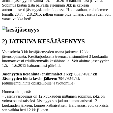
aloittaa jäsenyyden välillä 1.5. – 1.6.2015 haluamanasi päivänä.
Sopimus kestää tästä päivästä eteenpäin 3kk ja katkeaa
automaattisesti jäsenyyskauden lopussa. Huomaathan, että olemme
lomalla 20.7. – 2.8.2015, jolloin emme pidä tunteja. Jäsenyyden voit
varata vaikka heti!
2) JATKUVA KESÄJÄSENYYS
Voit solmia 3 kk kesäjäsenyyden osana jatkuvaa 12 kk
jäsensopimusta. Kesätarjouksena treenaat ensimmäiset 3 kuukautta
huomattavasti edullisemmalla kesähinnalla! Voit aloittaa jäsenyyden
1.5. – 1.6.2015 haluamanasi päivänä.
Jäsenyyden kesähinta (ensimmäiset 3 kk): 65€ / 49€ / kk
Jäsenyyden hinta kesän jälkeen: 79€ / 65€ /kk
(edullisempi hinta opiskelijoille ja työttömille)
Huomaathan, että:
– Jäsenyyssopimus on 12 kuukauden mittainen sopimus, joka on
voimassa toistaiseksi. Jäsenyys siis jatkuu automaattisesti 12
kuukauden jälkeen, kunnes katkaiset sen. Halutessasi voit katkaista
sen vaikka heti 12 kk jälkeen.