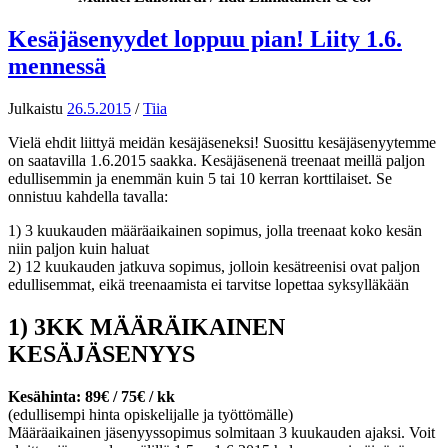
Kesäjäsenyydet loppuu pian! Liity 1.6.
mennessä
Julkaistu
26.5.2015
/
Tiia
Vielä ehdit liittyä meidän kesäjäseneksi! Suosittu kesäjäsenyytemme
on saatavilla 1.6.2015 saakka. Kesäjäsenenä treenaat meillä paljon
edullisemmin ja enemmän kuin 5 tai 10 kerran korttilaiset. Se
onnistuu kahdella tavalla:
1) 3 kuukauden määräaikainen sopimus, jolla treenaat koko kesän
niin paljon kuin haluat
2) 12 kuukauden jatkuva sopimus, jolloin kesätreenisi ovat paljon
edullisemmat, eikä treenaamista ei tarvitse lopettaa syksylläkään
1) 3KK MÄÄRÄIKAINEN
KESÄJÄSENYYS
Kesähinta: 89€ / 75€ / kk
(edullisempi hinta opiskelijalle ja työttömälle)
Määräaikainen jäsenyyssopimus solmitaan 3 kuukauden ajaksi. Voit