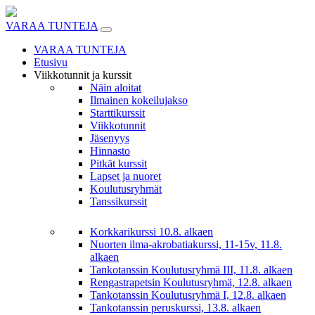
Skip
to
VARAA TUNTEJA
content
VARAA TUNTEJA
Etusivu
Viikkotunnit ja kurssit
Näin aloitat
Ilmainen kokeilujakso
Starttikurssit
Viikkotunnit
Jäsenyys
Hinnasto
Pitkät kurssit
Lapset ja nuoret
Koulutusryhmät
Tanssikurssit
Korkkarikurssi 10.8. alkaen
Nuorten ilma-akrobatiakurssi, 11-15v, 11.8.
alkaen
Tankotanssin Koulutusryhmä III, 11.8. alkaen
Rengastrapetsin Koulutusryhmä, 12.8. alkaen
Tankotanssin Koulutusryhmä I, 12.8. alkaen
Tankotanssin peruskurssi, 13.8. alkaen