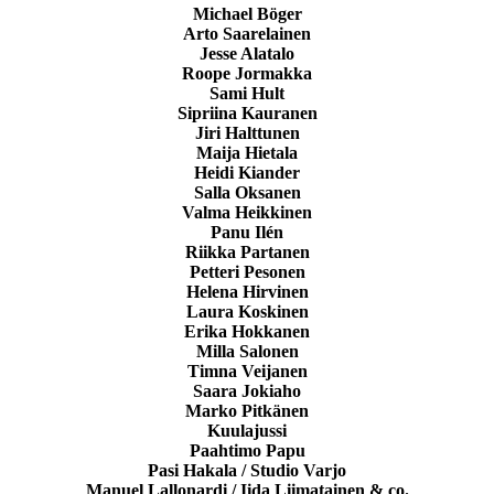
Michael Böger
Arto Saarelainen
Jesse Alatalo
Roope Jormakka
Sami Hult
Sipriina Kauranen
Jiri Halttunen
Maija Hietala
Heidi Kiander
Salla Oksanen
Valma Heikkinen
Panu Ilén
Riikka Partanen
Petteri Pesonen
Helena Hirvinen
Laura Koskinen
Erika Hokkanen
Milla Salonen
Timna Veijanen
Saara Jokiaho
Marko Pitkänen
Kuulajussi
Paahtimo Papu
Pasi Hakala / Studio Varjo
Manuel Lallonardi / Iida Liimatainen & co.