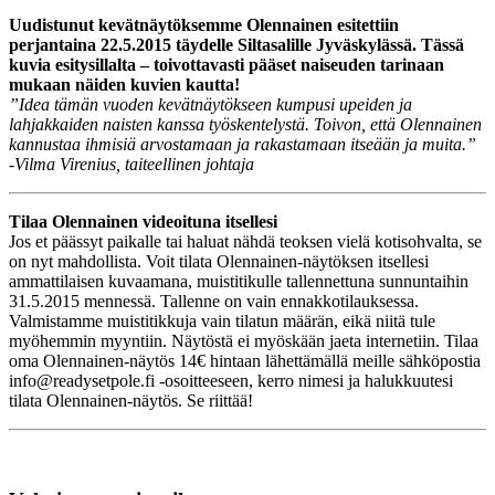
Uudistunut kevätnäytöksemme Olennainen esitettiin
perjantaina 22.5.2015 täydelle Siltasalille Jyväskylässä. Tässä
kuvia esitysillalta – toivottavasti pääset naiseuden tarinaan
mukaan näiden kuvien kautta!
”Idea tämän vuoden kevätnäytökseen kumpusi upeiden ja
lahjakkaiden naisten kanssa työskentelystä. Toivon, että Olennainen
kannustaa ihmisiä arvostamaan ja rakastamaan itseään ja muita.”
-Vilma Virenius, taiteellinen johtaja
Tilaa Olennainen videoituna itsellesi
Jos et päässyt paikalle tai haluat nähdä teoksen vielä kotisohvalta, se
on nyt mahdollista. Voit tilata Olennainen-näytöksen itsellesi
ammattilaisen kuvaamana, muistitikulle tallennettuna sunnuntaihin
31.5.2015 mennessä. Tallenne on vain ennakkotilauksessa.
Valmistamme muistitikkuja vain tilatun määrän, eikä niitä tule
myöhemmin myyntiin. Näytöstä ei myöskään jaeta internetiin. Tilaa
oma Olennainen-näytös 14€ hintaan lähettämällä meille sähköpostia
info@readysetpole.fi -osoitteeseen, kerro nimesi ja halukkuutesi
tilata Olennainen-näytös. Se riittää!