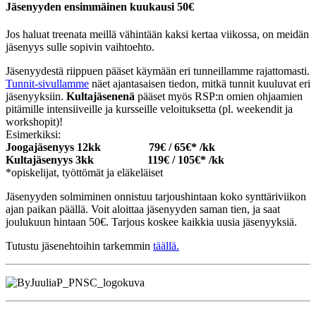
Jäsenyyden ensimmäinen kuukausi 50€
Jos haluat treenata meillä vähintään kaksi kertaa viikossa, on meidän
jäsenyys sulle sopivin vaihtoehto.
Jäsenyydestä riippuen pääset käymään eri tunneillamme rajattomasti.
Tunnit-sivullamme
näet ajantasaisen tiedon, mitkä tunnit kuuluvat eri
jäsenyyksiin.
Kultajäsenenä
pääset myös RSP:n omien ohjaamien
pitämille intensiiveille ja kursseille veloituksetta (pl. weekendit ja
workshopit)!
Esimerkiksi:
Joogajäsenyys 12kk 79€ / 65€* /kk
Kultajäsenyys 3kk 119€ / 105€* /kk
*opiskelijat, työttömät ja eläkeläiset
Jäsenyyden solmiminen onnistuu tarjoushintaan koko synttäriviikon
ajan paikan päällä. Voit aloittaa jäsenyyden saman tien, ja saat
joulukuun hintaan 50€. Tarjous koskee kaikkia uusia jäsenyyksiä.
Tutustu jäsenehtoihin tarkemmin
täällä.