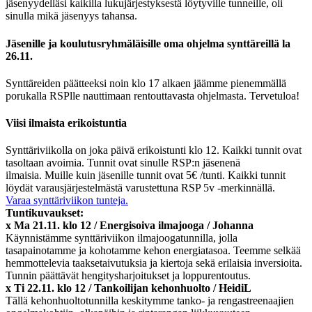
jäsenyydelläsi kaikilla lukujärjestyksestä löytyville tunneille, oli
sinulla mikä jäsenyys tahansa.
Jäsenille ja koulutusryhmäläisille oma ohjelma synttäreillä la
26.11.
Synttäreiden päätteeksi noin klo 17 alkaen jäämme pienemmällä
porukalla RSPlle nauttimaan rentouttavasta ohjelmasta. Tervetuloa!
Viisi ilmaista erikoistuntia
Synttäriviikolla on joka päivä erikoistunti klo 12. Kaikki tunnit ovat
tasoltaan avoimia. Tunnit ovat sinulle RSP:n jäsenenä
ilmaisia.
Muille kuin jäsenille tunnit ovat 5€ /tunti. Kaikki tunnit
löydät varausjärjestelmästä varustettuna RSP 5v -merkinnällä.
Varaa synttäriviikon tunteja.
Tuntikuvaukset:
x Ma 21.11. klo 12 / Energisoiva ilmajooga / Johanna
Käynnistämme synttäriviikon ilmajoogatunnilla, jolla
tasapainotamme ja kohotamme kehon energiatasoa. Teemme selkää
hemmottelevia taaksetaivutuksia ja kiertoja sekä erilaisia inversioita.
Tunnin päättävät hengitysharjoitukset ja loppurentoutus.
x Ti 22.11. klo 12 / Tankoilijan kehonhuolto / HeidiL
Tällä kehonhuoltotunnilla keskitymme tanko- ja rengastreenaajien