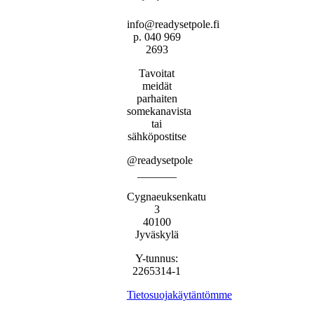
info@readysetpole.fi
p. 040 969
2693
Tavoitat
meidät
parhaiten
somekanavista
tai
sähköpostitse
@readysetpole
_______
Cygnaeuksenkatu
3
40100
Jyväskylä
Y-tunnus:
2265314-1
Tietosuojakäytäntömme