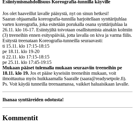
Esiintymismahdollisuus Koreografia-tunnilla käyville
Jos olet haaveillut lavalle pääsystä, nyt on sinun hetkesi!
Saaran ohjaamalla koreografia-tunnilla harjoitellaan synttärijuhlaa
varten koreografia, joka esitetään porukalla osana synttärijuhlaa la
26.11. klo 16-17. Esiintyjiltä toivotaan osallistumista ainakin kolmiin
(3) treeneihin ennen esityspäivää, jotta lavalla on kiva ja varma fiilis.
Esitystä treenataan Koreografia-tunneilla seuraavasti:
ti 15.11. klo 17:15-18:15
pe 18.11. klo 19-20
ti 22.11. klo 17:15-18:15
pe 25.11. klo 17:45-19:15
Mukaan pääset tulemalla mukaan seuraaviin treeneihin pe
18.11. klo 19.
Jos et pääse kyseisiin treeneihin mukaan, voit
ilmoittautua myös huikkaamalla Saaralle (saara@readysetpole.fi).
Ps. Voit käydä tunneilla treenaamassa, vaikket haluaisikaan lavalle.
Ihanaa synttäreiden odotusta!
Kommentit