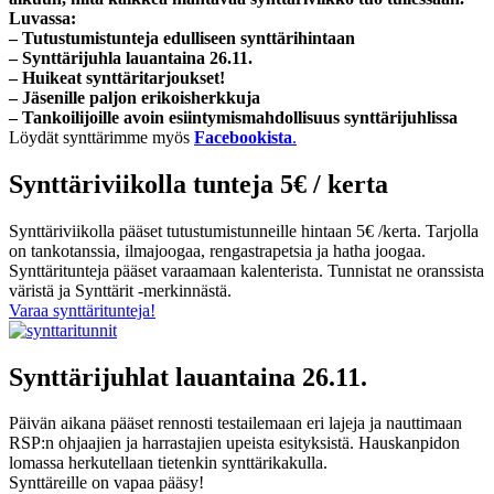
Luvassa:
– Tutustumistunteja edulliseen synttärihintaan
– Synttärijuhla lauantaina 26.11.
– Huikeat synttäritarjoukset!
– Jäsenille paljon erikoisherkkuja
– Tankoilijoille avoin esiintymismahdollisuus synttärijuhlissa
Löydät synttärimme myös
Facebookista
.
Synttäriviikolla tunteja 5€ / kerta
Synttäriviikolla pääset tutustumistunneille hintaan 5€ /kerta. Tarjolla
on tankotanssia, ilmajoogaa, rengastrapetsia ja hatha joogaa.
Synttäritunteja pääset varaamaan kalenterista. Tunnistat ne oranssista
väristä ja Synttärit -merkinnästä.
Varaa synttäritunteja!
Synttärijuhlat lauantaina 26.11.
Päivän aikana pääset rennosti testailemaan eri lajeja ja nauttimaan
RSP:n ohjaajien ja harrastajien upeista esityksistä. Hauskanpidon
lomassa herkutellaan tietenkin synttärikakulla.
Synttäreille on vapaa pääsy!