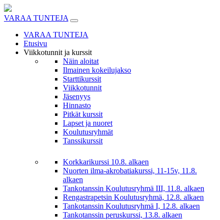
Skip
to
VARAA TUNTEJA
content
VARAA TUNTEJA
Etusivu
Viikkotunnit ja kurssit
Näin aloitat
Ilmainen kokeilujakso
Starttikurssit
Viikkotunnit
Jäsenyys
Hinnasto
Pitkät kurssit
Lapset ja nuoret
Koulutusryhmät
Tanssikurssit
Korkkarikurssi 10.8. alkaen
Nuorten ilma-akrobatiakurssi, 11-15v, 11.8.
alkaen
Tankotanssin Koulutusryhmä III, 11.8. alkaen
Rengastrapetsin Koulutusryhmä, 12.8. alkaen
Tankotanssin Koulutusryhmä I, 12.8. alkaen
Tankotanssin peruskurssi, 13.8. alkaen