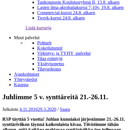
Tankotanssin Koulutusryhmä II, 13.8. alkaen
Lasten ilma-akrobatiakurssi 7-10v, 19.8. alkaen
Commercial-kurssi 24.8. alkaen
Twerk-kurssi 24.8. alkaen
Lisää kursseja
Muut palvelut
Polttarit
Kokeilutunnit
Virkistys- ja TYHY -palvelut
Tilaa esiintyjä
Yksityisopetus
Tilavuokraus
Ajankohtaiset
Yhteystiedot
Kauppa
Juhlimme 5 v. synttäreitä 21.-26.11.
Julkaistu
4.11.2016
29.3.2020
/
Saara
RSP täyttää 5 vuotta! Juhlan kunniaksi järjestämme 21.-26.11.
synttäriviikon täynnä kaikenlaista kivaa. Tiivistimme tähän
alkuun, mitä kaikkea mahtavaa synttäriviikko tuo tullessaan.