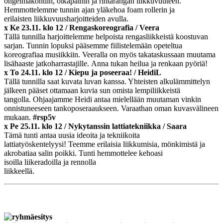
ongelmakohtiin, olkapäihin ja rintarangan liikkuvuuteen.
Hemmottelemme tunnin ajan yläkehoa foam rollerin ja
erilaisten liikkuvuusharjoitteiden avulla.
x Ke 23.11. klo 12 / Rengaskoreografia / Veera
Tällä tunnilla harjoittelemme helpoista rengasliikkeistä koostuvan
sarjan. Tunnin lopuksi pääsemme fiilistelemään opeteltua
koreografiaa musiikkiin. Veeralla on myös takataskussaan muutama
lisähaaste jatkoharrastajille. Anna tukan heilua ja renkaan pyöriä!
x To 24.11. klo 12 / Kiepu ja poseeraa! / HeidiL
Tällä tunnilla saat kuvata luvan kanssa. Yhteisten alkulämmittelyn
jälkeen pääset ottamaan kuvia sun omista lempiliikkeistä
tangolla. Ohjaajamme Heidi antaa mielellään muutaman vinkin
onnistuneeseen tankoposeraaukseen. Varaathan oman kuvasvälineen
mukaan.
#rsp5v
x Pe 25.11. klo 12 / Nykytanssin lattiatekniikka / Saara
Tämä tunti antaa uusia ideoita ja tekniikoita
lattiatyöskentelyysi! Teemme erilaisia liikkumisia, mönkimistä ja
akrobatiaa salin poikki. Tunti hemmottelee kehoasi
isoilla liikeradoilla ja rennolla
liikkeellä.