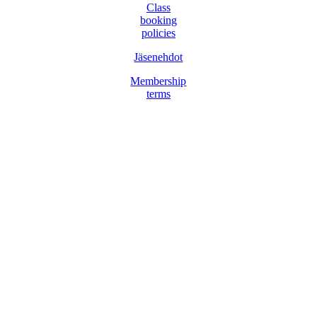
Class
booking
policies
Jäsenehdot
Membership
terms