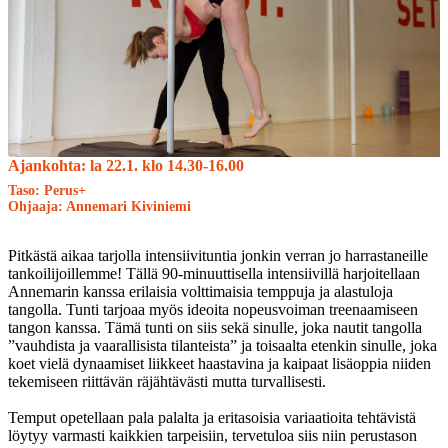
Ajankohta: la 22.1. klo 14.30-16.00
Taso: Perus+
Ohjaaja: Annemari Kiviniemi
Pitkästä aikaa tarjolla intensiivituntia jonkin verran jo harrastaneille
tankoilijoillemme! Tällä 90-minuuttisella intensiivillä harjoitellaan
Annemarin kanssa erilaisia volttimaisia temppuja ja alastuloja
tangolla. Tunti tarjoaa myös ideoita nopeusvoiman treenaamiseen
tangon kanssa. Tämä tunti on siis sekä sinulle, joka nautit tangolla
”vauhdista ja vaarallisista tilanteista” ja toisaalta etenkin sinulle, joka
koet vielä dynaamiset liikkeet haastavina ja kaipaat lisäoppia niiden
tekemiseen riittävän räjähtävästi mutta turvallisesti.
Temput opetellaan pala palalta ja eritasoisia variaatioita tehtävistä
löytyy varmasti kaikkien tarpeisiin, tervetuloa siis niin perustason