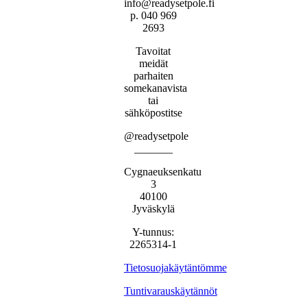
info@readysetpole.fi
p. 040 969
2693
Tavoitat
meidät
parhaiten
somekanavista
tai
sähköpostitse
@readysetpole
_______
Cygnaeuksenkatu
3
40100
Jyväskylä
Y-tunnus:
2265314-1
Tietosuojakäytäntömme
Tuntivarauskäytännöt