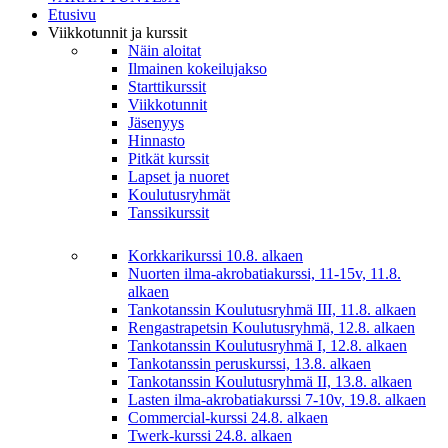
Etusivu
Viikkotunnit ja kurssit
Näin aloitat
Ilmainen kokeilujakso
Starttikurssit
Viikkotunnit
Jäsenyys
Hinnasto
Pitkät kurssit
Lapset ja nuoret
Koulutusryhmät
Tanssikurssit
Korkkarikurssi 10.8. alkaen
Nuorten ilma-akrobatiakurssi, 11-15v, 11.8.
alkaen
Tankotanssin Koulutusryhmä III, 11.8. alkaen
Rengastrapetsin Koulutusryhmä, 12.8. alkaen
Tankotanssin Koulutusryhmä I, 12.8. alkaen
Tankotanssin peruskurssi, 13.8. alkaen
Tankotanssin Koulutusryhmä II, 13.8. alkaen
Lasten ilma-akrobatiakurssi 7-10v, 19.8. alkaen
Commercial-kurssi 24.8. alkaen
Twerk-kurssi 24.8. alkaen