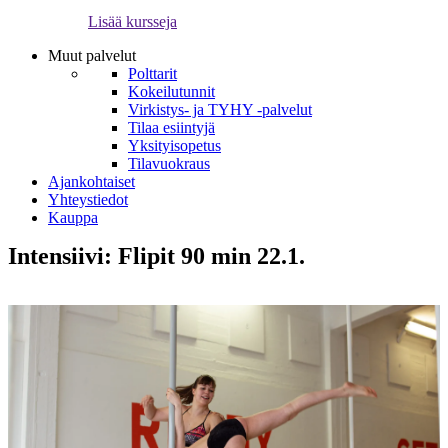
Lisää kursseja
Muut palvelut
Polttarit
Kokeilutunnit
Virkistys- ja TYHY -palvelut
Tilaa esiintyjä
Yksityisopetus
Tilavuokraus
Ajankohtaiset
Yhteystiedot
Kauppa
Intensiivi: Flipit 90 min 22.1.