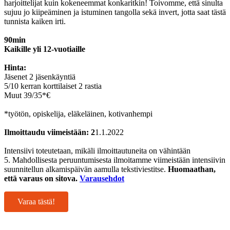
harjoittelijat kuin kokeneemmat konkaritkin! Toivomme, että sinulta
sujuu jo kiipeäminen ja istuminen tangolla sekä invert, jotta saat tästä
tunnista kaiken irti.
90min
Kaikille yli 12-vuotiaille
Hinta:
Jäsenet 2 jäsenkäyntiä
5/10 kerran korttilaiset 2 rastia
Muut 39/35*€
*työtön, opiskelija, eläkeläinen, kotivanhempi
Ilmoittaudu viimeistään: 2
1.1.2022
Intensiivi toteutetaan, mikäli ilmoittautuneita on vähintään
5. Mahdollisesta peruuntumisesta ilmoitamme viimeistään intensiivin
suunnitellun alkamispäivän aamulla tekstiviestitse.
Huomaathan,
että varaus on sitova.
Varausehdot
Varaa tästä!