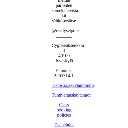
meidät
parhaiten
somekanavista
tai
sähköpostitse
@readysetpole
_______
Cygnaeuksenkatu
3
40100
Jyväskylä
Y-tunnus:
2265314-1
Tietosuojakäytäntömme
Tuntivarauskäytännöt
Class
booking
policies
Jäsenehdot