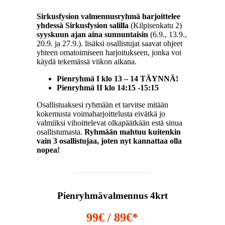
Sirkusfysion valmennusryhmä harjoittelee
yhdessä
Sirkusfysion
salilla
(Kilpisenkatu 2)
syyskuun ajan aina sunnuntaisin
(6.9., 13.9.,
20.9. ja 27.9.). lisäksi osallistujat saavat ohjeet
yhteen omatoimiseen harjoitukseen, jonka voi
käydä tekemässä viikon aikana.
Pienryhmä I klo 13 – 14
TÄYNNÄ!
Pienryhmä II klo 14:15 -15:15
Osallistuaksesi ryhmään et tarvitse mitään
kokemusta voimaharjoittelusta eivätkä jo
valmiiksi vihoittelevat olkapäätkään estä sinua
osallistumasta.
Ryhmään mahtuu kuitenkin
vain 3 osallistujaa, joten nyt kannattaa olla
nopea!
Pienryhmävalmennus 4krt
99€ / 89€*