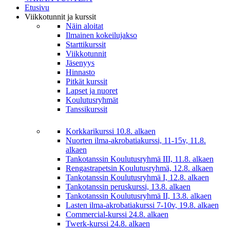
Etusivu
Viikkotunnit ja kurssit
Näin aloitat
Ilmainen kokeilujakso
Starttikurssit
Viikkotunnit
Jäsenyys
Hinnasto
Pitkät kurssit
Lapset ja nuoret
Koulutusryhmät
Tanssikurssit
Korkkarikurssi 10.8. alkaen
Nuorten ilma-akrobatiakurssi, 11-15v, 11.8.
alkaen
Tankotanssin Koulutusryhmä III, 11.8. alkaen
Rengastrapetsin Koulutusryhmä, 12.8. alkaen
Tankotanssin Koulutusryhmä I, 12.8. alkaen
Tankotanssin peruskurssi, 13.8. alkaen
Tankotanssin Koulutusryhmä II, 13.8. alkaen
Lasten ilma-akrobatiakurssi 7-10v, 19.8. alkaen
Commercial-kurssi 24.8. alkaen
Twerk-kurssi 24.8. alkaen