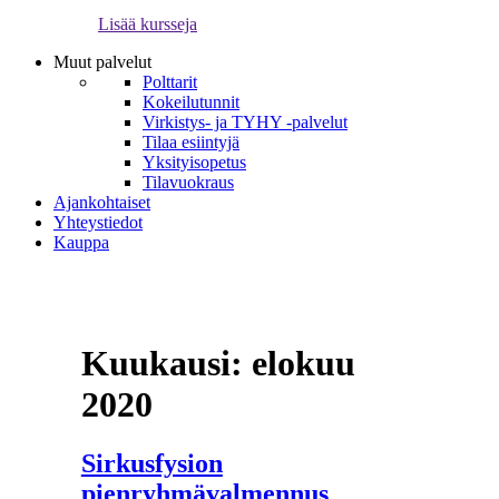
Lisää kursseja
Muut palvelut
Polttarit
Kokeilutunnit
Virkistys- ja TYHY -palvelut
Tilaa esiintyjä
Yksityisopetus
Tilavuokraus
Ajankohtaiset
Yhteystiedot
Kauppa
Kuukausi:
elokuu
2020
Sirkusfysion
pienryhmävalmennus