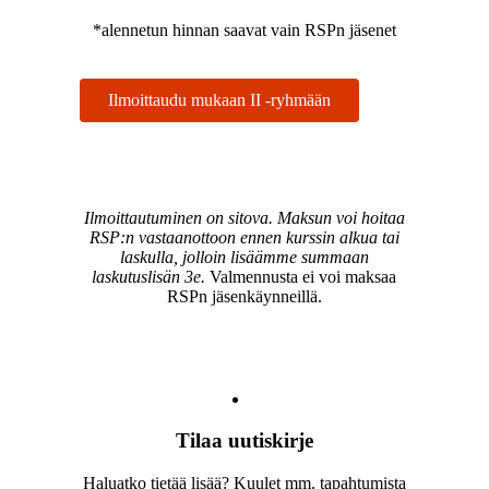
*alennetun hinnan saavat vain RSPn jäsenet
Ilmoittaudu mukaan II -ryhmään
Ilmoittautuminen on sitova. Maksun voi hoitaa
RSP:n vastaanottoon ennen kurssin alkua tai
laskulla, jolloin lisäämme summaan
laskutuslisän 3e.
Valmennusta ei voi maksaa
RSPn jäsenkäynneillä.
Tilaa uutiskirje
Haluatko tietää lisää? Kuulet mm. tapahtumista