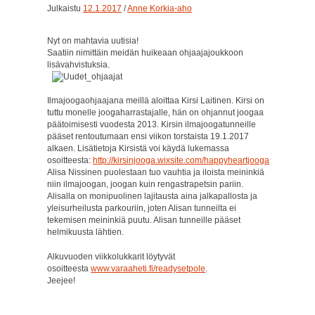
Julkaistu
12.1.2017
/
Anne Korkia-aho
Nyt on mahtavia uutisia!
Saatiin nimittäin meidän huikeaan ohjaajajoukkoon
lisävahvistuksia.
Ilmajoogaohjaajana meillä aloittaa Kirsi Laitinen. Kirsi on
tuttu monelle joogaharrastajalle, hän on ohjannut joogaa
päätoimisesti vuodesta 2013. Kirsin ilmajoogatunneille
pääset rentoutumaan ensi viikon torstaista 19.1.2017
alkaen. Lisätietoja Kirsistä voi käydä lukemassa
osoitteesta:
http://kirsinjooga.wixsite.com/happyheartjooga
Alisa Nissinen puolestaan tuo vauhtia ja iloista meininkiä
niin ilmajoogan, joogan kuin rengastrapetsin pariin.
Alisalla on monipuolinen lajitausta aina jalkapallosta ja
yleisurheilusta parkouriin, joten Alisan tunneilta ei
tekemisen meininkiä puutu. Alisan tunneille pääset
helmikuusta lähtien.
Alkuvuoden viikkolukkarit löytyvät
osoitteesta
www.varaaheti.fi/readysetpole
.
Jeejee!