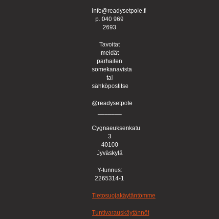
info@readysetpole.fi
p. 040 969
2693
Tavoitat
meidät
parhaiten
somekanavista
tai
sähköpostitse
@readysetpole
_______
Cygnaeuksenkatu
3
40100
Jyväskylä
Y-tunnus:
2265314-1
Tietosuojakäytäntömme
Tuntivarauskäytännöt