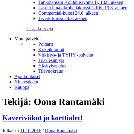
Tankotanssin Koulutusryhmä II, 13.8. alkaen
Lasten ilma-akrobatiakurssi 7-10v, 19.8. alkaen
Commercial-kurssi 24.8. alkaen
Twerk-kurssi 24.8. alkaen
Lisää kursseja
Muut palvelut
Polttarit
Kokeilutunnit
Virkistys- ja TYHY -palvelut
Tilaa esiintyjä
Yksityisopetus
Tilavuokraus
Ajankohtaiset
Yhteystiedot
Kauppa
Tekijä:
Oona Rantamäki
Kaveriviikot ja korttialet!
Julkaistu
11.10.2016
/
Oona Rantamäki