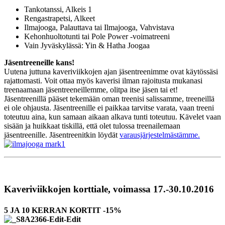
Tankotanssi, Alkeis 1
Rengastrapetsi, Alkeet
Ilmajooga, Palauttava tai Ilmajooga, Vahvistava
Kehonhuoltotunti tai Pole Power -voimatreeni
Vain Jyväskylässä: Yin & Hatha Joogaa
Jäsentreeneille kans!
Uutena juttuna kaveriviikkojen ajan jäsentreenimme ovat käytössäsi
rajattomasti. Voit ottaa myös kaverisi ilman rajoitusta mukanasi
treenaamaan jäsentreeneillemme, olitpa itse jäsen tai et!
Jäsentreenillä pääset tekemään oman treenisi salissamme, treeneillä
ei ole ohjausta. Jäsentreenille ei paikkaa tarvitse varata, vaan treeni
toteutuu aina, kun samaan aikaan alkava tunti toteutuu. Kävelet vaan
sisään ja huikkaat tiskillä, että olet tulossa treenailemaan
jäsentreenille. Jäsentreenitkin löydät
varausjärjestelmästämme.
Kaveriviikkojen korttiale, voimassa 17.-30.10.2016
5 JA 10 KERRAN KORTIT -15%