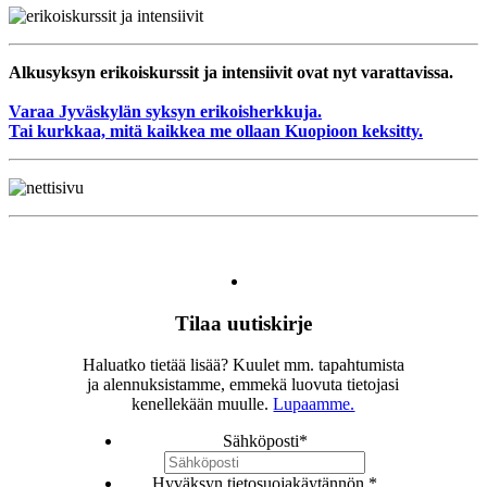
Alkusyksyn erikoiskurssit ja intensiivit ovat nyt varattavissa.
Varaa Jyväskylän syksyn erikoisherkkuja.
Tai kurkkaa, mitä kaikkea me ollaan Kuopioon keksitty.
Tilaa uutiskirje
Haluatko tietää lisää? Kuulet mm. tapahtumista
ja alennuksistamme, emmekä luovuta tietojasi
kenellekään muulle.
Lupaamme.
Sähköposti
*
Hyväksyn tietosuojakäytännön.
*