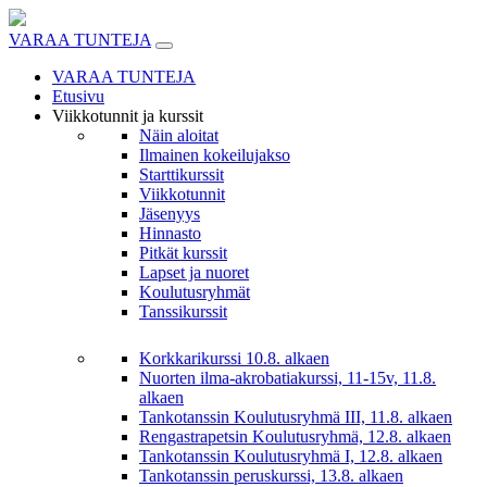
Skip
to
VARAA TUNTEJA
content
VARAA TUNTEJA
Etusivu
Viikkotunnit ja kurssit
Näin aloitat
Ilmainen kokeilujakso
Starttikurssit
Viikkotunnit
Jäsenyys
Hinnasto
Pitkät kurssit
Lapset ja nuoret
Koulutusryhmät
Tanssikurssit
Korkkarikurssi 10.8. alkaen
Nuorten ilma-akrobatiakurssi, 11-15v, 11.8.
alkaen
Tankotanssin Koulutusryhmä III, 11.8. alkaen
Rengastrapetsin Koulutusryhmä, 12.8. alkaen
Tankotanssin Koulutusryhmä I, 12.8. alkaen
Tankotanssin peruskurssi, 13.8. alkaen