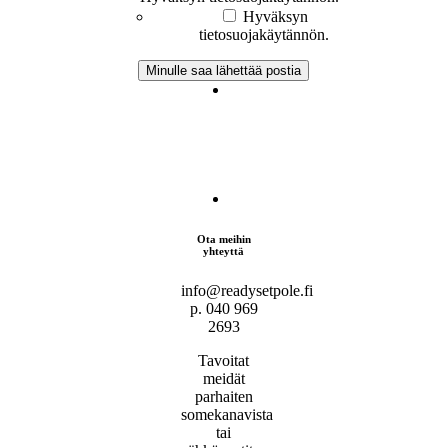
Hyväksyn
tietosuojakäytännön.
Ota meihin
yhteyttä
info@readysetpole.fi
p. 040 969
2693
Tavoitat
meidät
parhaiten
somekanavista
tai