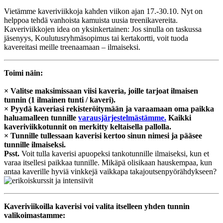
Vietämme kaveriviikkoja kahden viikon ajan 17.-30.10. Nyt on
helppoa tehdä vanhoista kamuista uusia treenikavereita.
Kaveriviikkojen idea on yksinkertainen: Jos sinulla on taskussa
jäsenyys, Koulutusryhmäsopimus tai kertakortti, voit tuoda
kavereitasi meille treenaamaan – ilmaiseksi.
Toimi näin:
× Valitse maksimissaan viisi kaveria, joille tarjoat ilmaisen
tunnin (1 ilmainen tunti / kaveri).
× Pyydä kaveriasi rekisteröitymään ja varaamaan oma paikka
haluamalleen tunnille
varausjärjestelmästämme.
Kaikki
kaveriviikkotunnit on merkitty keltaisella pallolla.
× Tunnille tullessaan kaverisi kertoo sinun nimesi ja pääsee
tunnille ilmaiseksi.
Psst.
Voit tulla kaverisi apuopeksi tankotunnille ilmaiseksi, kun et
varaa itsellesi paikkaa tunnille. Mikäpä olisikaan hauskempaa, kun
antaa kaverille hyviä vinkkejä vaikkapa takajoutsenpyörähdykseen?
Kaveriviikoilla kaverisi voi valita itselleen yhden tunnin
valikoimastamme: