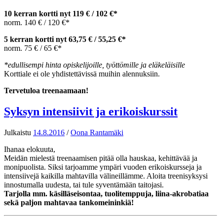
10 kerran kortti nyt 119 € / 102 €*
norm. 140 € / 120 €*
5 kerran kortti nyt 63,75 € / 55,25
€*
norm. 75 € / 65 €*
*edullisempi hinta opiskelijoille, työttömille ja eläkeläisille
Korttiale ei ole yhdistettävissä muihin alennuksiin.
Tervetuloa treenaamaan!
Syksyn intensiivit ja erikoiskurssit
Julkaistu
14.8.2016
/
Oona Rantamäki
Ihanaa elokuuta,
Meidän mielestä treenaamisen pitää olla hauskaa, kehittävää ja
monipuolista. Siksi tarjoamme ympäri vuoden erikoiskursseja ja
intensiivejä kaikilla mahtavilla välineillämme. Aloita treenisyksysi
innostumalla uudesta, tai tule syventämään taitojasi.
Tarjolla mm. käsilläseisontaa, tuolitemppuja, liina-akrobatiaa
sekä paljon mahtavaa tankomeininkiä!