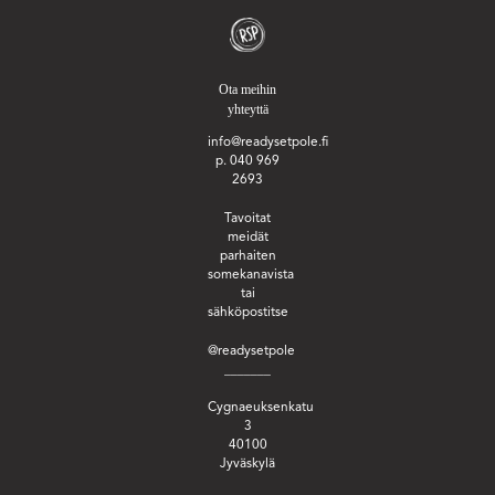
Ota meihin
yhteyttä
info@readysetpole.fi
p. 040 969
2693
Tavoitat
meidät
parhaiten
somekanavista
tai
sähköpostitse
@readysetpole
_______
Cygnaeuksenkatu
3
40100
Jyväskylä