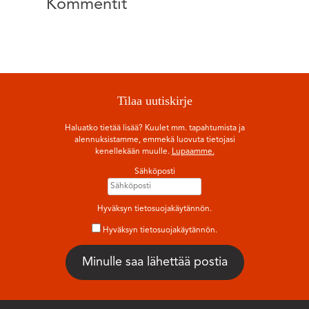
Kommentit
Tilaa uutiskirje
Haluatko tietää lisää? Kuulet mm. tapahtumista ja
alennuksistamme, emmekä luovuta tietojasi
kenellekään muulle.
Lupaamme.
Sähköposti
Hyväksyn tietosuojakäytännön.
Hyväksyn tietosuojakäytännön.