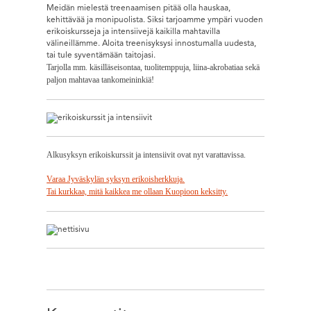
Meidän mielestä treenaamisen pitää olla hauskaa,
kehittävää ja monipuolista. Siksi tarjoamme ympäri vuoden
erikoiskursseja ja intensiivejä kaikilla mahtavilla
välineillämme. Aloita treenisyksysi innostumalla uudesta,
tai tule syventämään taitojasi.
Tarjolla mm. käsilläseisontaa, tuolitemppuja, liina-akrobatiaa sekä
paljon mahtavaa tankomeininkiä!
Alkusyksyn erikoiskurssit ja intensiivit ovat nyt varattavissa.
Varaa Jyväskylän syksyn erikoisherkkuja.
Tai kurkkaa, mitä kaikkea me ollaan Kuopioon keksitty.