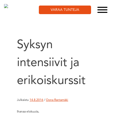
Skip
to
VARAA TUNTEJA
content
Syksyn
intensiivit ja
erikoiskurssit
Julkaistu
14.8.2016
/
Oona Rantamäki
Ihanaa elokuuta,