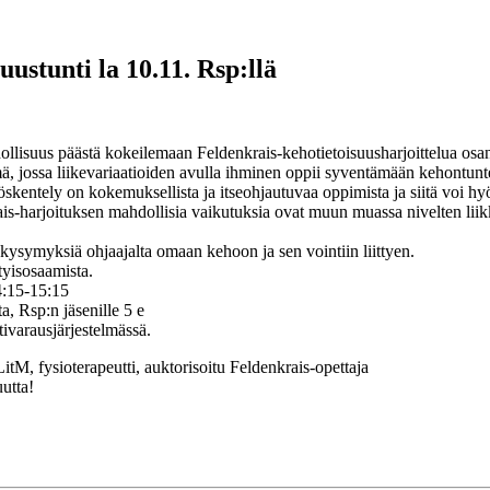
uustunti la 10.11. Rsp:llä
ollisuus päästä kokeilemaan Feldenkrais-kehotietoisuusharj
oittelua osa
, jossa liikevariaatioiden avulla ihminen oppii syventämään kehontunt
skentely on kokemuksellista ja itseohjautuvaa oppimista ja siitä voi h
is-harjoituksen mahdollisia vaikutuksia ovat muun muassa nivelten lii
kysymyksiä ohjaajalta omaan kehoon ja sen vointiin liittyen.
ityisosaamista.
:15-15:15
a, Rsp:n jäsenille 5 e
tivarausjärjestelmässä.
, fysioterapeutti, auktorisoitu Feldenkrais-opettaja
utta!