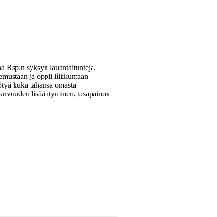
na Rsp:n syksyn lauantaitunteja.
emustaan ja oppii líikkumaan
yötyä kuka tahansa omasta
kkuvuuden lisääntyminen, tasapainon