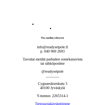
Ota meihin yhteyttä
info@readysetpole.fi
p. 040 969 2693
Tavoitat meidät parhaiten somekanavista
tai sähköpostitse
@readysetpole
_______
Cygnaeuksenkatu 3
40100 Jyväskylä
Y-tunnus: 2265314-1
Tietosuojakäytäntömme