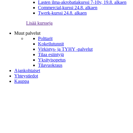
Lasten ilma-akrobatiakurssi 7-10v, 19.8. alkaen
Commercial-kurssi 24.8. alkaen
Twerk-kurssi 24.8. alkaen
Lisää kursseja
Muut palvelut
Polttarit
Kokeilutunnit
Virkistys- ja TYHY -palvelut
Tilaa esiintyjä
Yksityisopetus
Tilavuokraus
Ajankohtaiset
Yhteystiedot
Kauppa