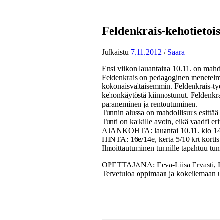
Feldenkrais-kehotietois
Julkaistu
7.11.2012
/
Saara
Ensi viikon lauantaina 10.11. on mahd
Feldenkrais on pedagoginen menetelmä
kokonaisvaltaisemmin. Feldenkrais-työ
kehonkäytöstä kiinnostunut. Feldenkra
paraneminen ja rentoutuminen.
Tunnin alussa on mahdollisuus esittää 
Tunti on kaikille avoin, eikä vaadfi er
AJANKOHTA: lauantai 10.11. klo 14
HINTA: 16e/14e, kerta 5/10 krt kortist
Ilmoittautuminen tunnille tapahtuu tun
OPETTAJANA: Eeva-Liisa Ervasti, LitM
Tervetuloa oppimaan ja kokeilemaan u