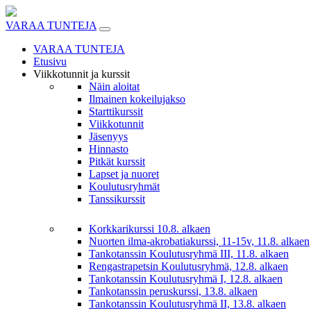
Skip
to
VARAA TUNTEJA
content
VARAA TUNTEJA
Etusivu
Viikkotunnit ja kurssit
Näin aloitat
Ilmainen kokeilujakso
Starttikurssit
Viikkotunnit
Jäsenyys
Hinnasto
Pitkät kurssit
Lapset ja nuoret
Koulutusryhmät
Tanssikurssit
Korkkarikurssi 10.8. alkaen
Nuorten ilma-akrobatiakurssi, 11-15v, 11.8. alkaen
Tankotanssin Koulutusryhmä III, 11.8. alkaen
Rengastrapetsin Koulutusryhmä, 12.8. alkaen
Tankotanssin Koulutusryhmä I, 12.8. alkaen
Tankotanssin peruskurssi, 13.8. alkaen
Tankotanssin Koulutusryhmä II, 13.8. alkaen