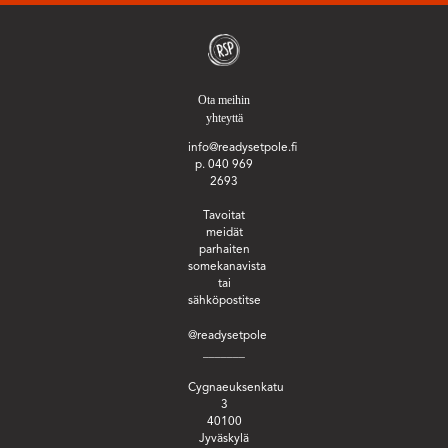
Ota meihin
yhteyttä
info@readysetpole.fi
p. 040 969
2693
Tavoitat
meidät
parhaiten
somekanavista
tai
sähköpostitse
@readysetpole
_______
Cygnaeuksenkatu
3
40100
Jyväskylä