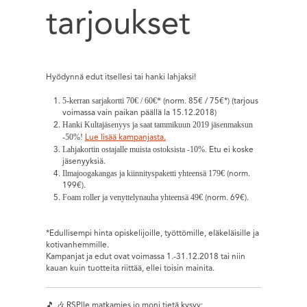
tarjoukset
Hyödynnä edut itsellesi tai hanki lahjaksi!
5-kerran sarjakortti 70€ / 60€*
(norm. 85€ / 75€*) (tarjous
voimassa vain paikan päällä la 15.12.2018)
Hanki Kultajäsenyys ja saat tammikuun 2019 jäsenmaksun
-50%!
Lue lisää kampanjasta.
Lahjakortin ostajalle muista ostoksista -10%.
Etu ei koske
jäsenyyksiä.
Ilmajoogakangas ja kiinnityspaketti yhteensä 179€
(norm.
199€).
Foam roller ja venyttelynauha yhteensä 49€
(norm. 69€).
*Edullisempi hinta opiskelijoille, työttömille, eläkeläisille ja
kotivanhemmille.
Kampanjat ja edut ovat voimassa 1.-31.12.2018 tai niin
kauan kuin tuotteita riittää, ellei toisin mainita.
🎵 🎶 RSPlle matkamies jo moni tietä kysyy;