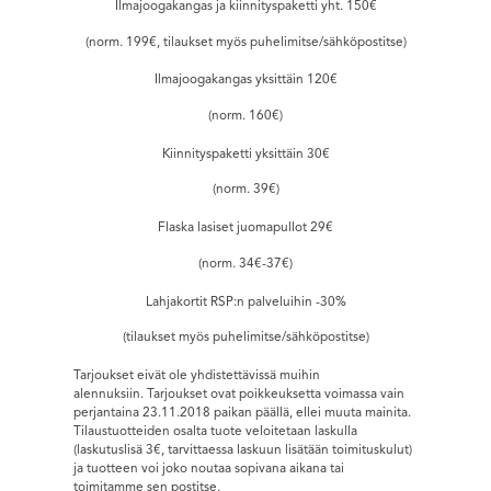
Ilmajoogakangas ja kiinnityspaketti yht. 150€
(norm. 199€, tilaukset myös puhelimitse/sähköpostitse)
Ilmajoogakangas yksittäin 120€
(norm. 160€)
Kiinnityspaketti yksittäin 30€
(norm. 39€)
Flaska lasiset juomapullot 29€
(norm. 34€-37€)
Lahjakortit RSP:n palveluihin -30%
(tilaukset myös puhelimitse/sähköpostitse)
Tarjoukset eivät ole yhdistettävissä muihin
alennuksiin. Tarjoukset ovat poikkeuksetta voimassa vain
perjantaina 23.11.2018 paikan päällä, ellei muuta mainita.
Tilaustuotteiden osalta tuote veloitetaan laskulla
(laskutuslisä 3€, tarvittaessa laskuun lisätään toimituskulut)
ja tuotteen voi joko noutaa sopivana aikana tai
toimitamme sen postitse.