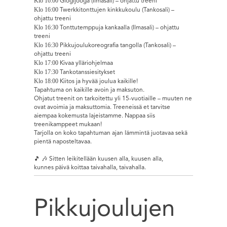
Klo 16:00
Glögijooga (Ilmasali) – ohjattu treeni
Klo 16:00
Twerkkitonttujen kinkkukoulu (Tankosali) –
ohjattu treeni
Klo 16:30
Tonttutemppuja kankaalla (Ilmasali) – ohjattu
treeni
Klo 16:30
Pikkujoulukoreografia tangolla (Tankosali) –
ohjattu treeni
Klo 17:00
Kivaa ylläriohjelmaa
Klo 17:30
Tankotanssiesitykset
Klo 18:00
Kiitos ja hyvää joulua kaikille!
Tapahtuma on kaikille avoin ja maksuton.
Ohjatut treenit on tarkoitettu yli 15-vuotiaille – muuten ne
ovat avoimia ja maksuttomia. Treeneissä et tarvitse
aiempaa kokemusta lajeistamme. Nappaa siis
treenikamppeet mukaan!
Tarjolla on koko tapahtuman ajan lämmintä juotavaa sekä
pientä naposteltavaa.
🎵 🎶 Sitten leikitellään kuusen alla, kuusen alla,
kunnes päivä koittaa taivahalla, taivahalla.
Pikkujoulujen