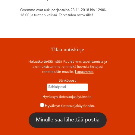
Ovemme ovat auki perjantaina 23.11.2018 klo 12:00-
18:00 ja tuntien välissä. Tervetuloa ostoksille!
Tilaa uutiskirje
Haluatko tietää lisää? Kuulet mm. tapahtumista ja
alennuksistamme, emmekä luovuta tietojasi
kenellekään muulle.
Lupaamme.
Sähköposti
Hyväksyn tietosuojakäytännön.
Hyväksyn tietosuojakäytännön.