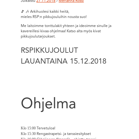
Julkaistu
27.11.2018
/
Merianna Rossi
🎵 🎶 Arkihuolesi kaikki heitä,
mieles RSP:n pikkujouluihin nousta suo!
Me laitoimme tonttulakit yhteen ja ideoimme sinulle ja
kavereillesi kivaa ohjelmaa! Katso alta myös kivat
pikkujoulutarjoukset.
RSPIKKUJOULUT
LAUANTAINA 15.12.2018
Ohjelma
Klo 15:00
Tervetuloa!
Klo 15:30
Rengastrapetsi- ja tanssiesitykset