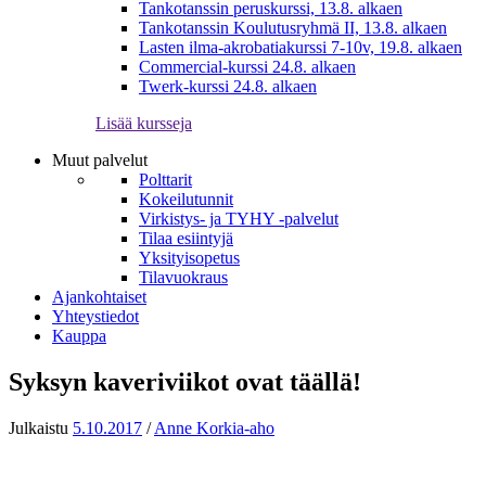
Tankotanssin peruskurssi, 13.8. alkaen
Tankotanssin Koulutusryhmä II, 13.8. alkaen
Lasten ilma-akrobatiakurssi 7-10v, 19.8. alkaen
Commercial-kurssi 24.8. alkaen
Twerk-kurssi 24.8. alkaen
Lisää kursseja
Muut palvelut
Polttarit
Kokeilutunnit
Virkistys- ja TYHY -palvelut
Tilaa esiintyjä
Yksityisopetus
Tilavuokraus
Ajankohtaiset
Yhteystiedot
Kauppa
Syksyn kaveriviikot ovat täällä!
Julkaistu
5.10.2017
/
Anne Korkia-aho