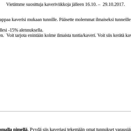
Vietämme suosittuja kaveriviikkoja jälleen 16.10. – 29.10.2017.
nappaa kaverisi mukaan tunnille. Pääsette molemmat ilmaiseksi tunneill
illesi -15% alennuksella.
. Voit tarjota enintään kolme ilmaista tuntia/kaveri. Voit siis kerätä kav
omalla nimellä
. Pyydä siis kaveriasi tekemään omat tunnukset varausj