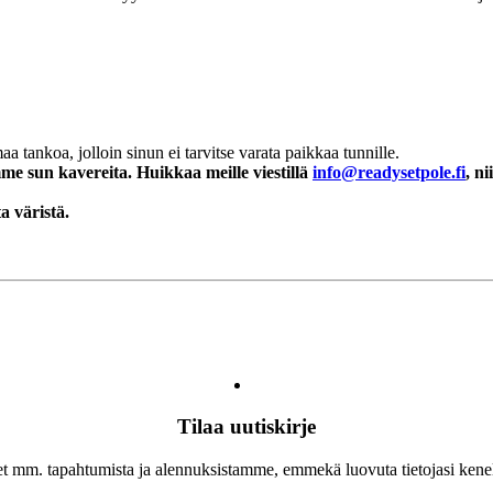
 tankoa, jolloin sinun ei tarvitse varata paikkaa tunnille.
me sun kavereita. Huikkaa meille viestillä
info@readysetpole.fi
, n
a väristä.
Tilaa uutiskirje
let mm. tapahtumista ja alennuksistamme, emmekä luovuta tietojasi ken