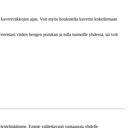
e kaveriviikkojen ajan. Voit myös houkutella kaverisi kokeilemaan
ereistasi viiden hengen porukan ja tulla tunneille yhdessä, tai voit
ärjestelmäämme. Emme valitettavasti vastaanota yhdelle