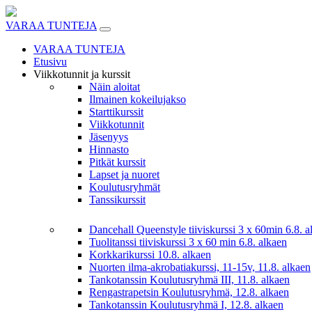
Skip
to
VARAA TUNTEJA
content
VARAA TUNTEJA
Etusivu
Viikkotunnit ja kurssit
Näin aloitat
Ilmainen kokeilujakso
Starttikurssit
Viikkotunnit
Jäsenyys
Hinnasto
Pitkät kurssit
Lapset ja nuoret
Koulutusryhmät
Tanssikurssit
Dancehall Queenstyle tiiviskurssi 3 x 60min 6.8. a
Tuolitanssi tiiviskurssi 3 x 60 min 6.8. alkaen
Korkkarikurssi 10.8. alkaen
Nuorten ilma-akrobatiakurssi, 11-15v, 11.8. alkaen
Tankotanssin Koulutusryhmä III, 11.8. alkaen
Rengastrapetsin Koulutusryhmä, 12.8. alkaen
Tankotanssin Koulutusryhmä I, 12.8. alkaen