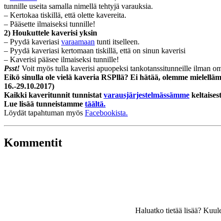
tunnille useita samalla nimellä tehtyjä varauksia.
– Kertokaa tiskillä, että olette kavereita.
– Pääsette ilmaiseksi tunnille!
2) Houkuttele kaverisi yksin
– Pyydä kaveriasi
varaamaan
tunti itselleen.
– Pyydä kaveriasi kertomaan tiskillä, että on sinun kaverisi
– Kaverisi pääsee ilmaiseksi tunnille!
Psst!
Voit myös tulla kaverisi apuopeksi tankotanssitunneille ilman omaa
Eikö sinulla ole vielä kaveria RSPllä? Ei hätää, olemme mielelläm
16.-29.10.2017)
Kaikki kaveritunnit tunnistat
varausjärjestelmässämme
keltaisest
Lue lisää tunneistamme
täältä.
Löydät tapahtuman myös
Facebookista.
Kommentit
Haluatko tietää lisää? Kuu