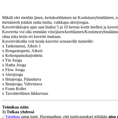
Mikäli olet meidän jäsen, kertakorttilainen tai Koulutusryhmäläinen, 
itsenäisesti jotakin uutta tuntia, vaikkapa akrojoogaa.
Kaveriviikkojen ajan saat lisäksi 5 ja 10 kerran kortit itsellesi ja kaver
Kavereita voi olla enintään viisi/jäsen/korttilainen/Koulutusryhmäläinen
ottaa joka kerta eri kaverin mukaan.
Kaveriviikoilla voit tuoda kaverisi seuraaville tunneille:
x Tankotanssi, Alkeis 1
x Rengastrapetsi, Alkeet
x Kehonpainoharjoittelu
x Yin Jooga
x Hatha Jooga
x Flow Jooga
x Akrojooga
x Ilmajooga, Palauttava
x Ilmajooga, Vahvistava
x Foam Roller
x Tavoitteellinen liikkuvuus
Toimikaa näin:
1) Tulkaa yhdessä
–
Varatkaa
sama tunti. Huomaathan, että tuntivaraukset tehdään
aina 