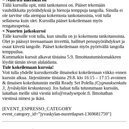
Tällä kurssilla opit, mitä tankotanssi on. Pääset tekemään
vauhdikkaita pyörähdyksiä ja hienoja temppuja tangolla. Sinulla ei
ole tarvitse olla aiempaa kokemusta tankotanssista, voit tulla
sellaisena kuin olet. Kurssilla pääset kokeilemaan myös
rengatsrapetsia.
× Nuorten jatkokurssi
Tälle kurssille voit tulla, kun sinulla on jo kokemusta tankotanssista.
Olet jo päässyt treenaamaan inverttiä, hallitset peruspyörähdykset ja
osaat kiivetä tangolle. Pääset kokeilemaan myös pyörivällä tangolla
temppuilua.
Kummatkin kurssit alkavat tiistaina 5.9. Ilmoittautumislomakkeen
löydät tämän sivun alalaidasta.
Tule kokeilemaan kurssia!
Voit tulla yhdelle kurssikerralle ilmaiseksi kokeilemaan viikko ennen
kurssin alkua. Järjestämme tiistaina 29.8. klo 16:15 – 17:15 avoimen
& ilmaisen kokeilutunnin meillä Ready Set Polella
(Cygnauksenkatu
3, Jyväskylän keskustassa)
. Jos haluat tulla tutustumaan kurssiin,
laitathan meille siitä viestiä info@readysetpole.fi. Ilmoitathan
viestissä nimesi ja ikäsi.
[EVENT_ESPRESSO_CATEGORY
event_category_id=”jyvaskylan-nuoretlapset-1369681759″]