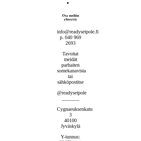
Ota meihin
yhteyttä
info@readysetpole.fi
p. 040 969
2693
Tavoitat
meidät
parhaiten
somekanavista
tai
sähköpostitse
@readysetpole
_______
Cygnaeuksenkatu
3
40100
Jyväskylä
Y-tunnus: