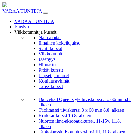
Skip
to
VARAA TUNTEJA
content
VARAA TUNTEJA
Etusivu
Viikkotunnit ja kurssit
Näin aloitat
Ilmainen kokeilujakso
Starttikurssit
Viikkotunnit
Jäsenyys
Hinnasto
Pitkät kurssit
Lapset ja nuoret
Koulutusryhmät
Tanssikurssit
Dancehall Queenstyle tiiviskurssi 3 x 60min 6.8.
alkaen
Tuolitanssi tiiviskurssi 3 x 60 min 6.8. alkaen
Korkkarikurssi 10.8. alkaen
Nuorten ilma-akrobatiakurssi, 11-15v, 11.8.
alkaen
Tankotanssin Koulutusryhmä III, 11.8. alkaen