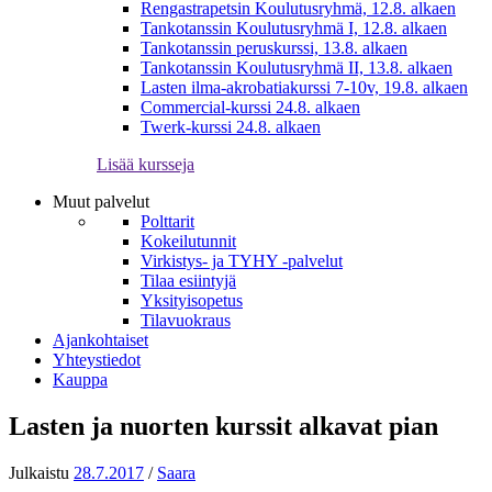
Rengastrapetsin Koulutusryhmä, 12.8. alkaen
Tankotanssin Koulutusryhmä I, 12.8. alkaen
Tankotanssin peruskurssi, 13.8. alkaen
Tankotanssin Koulutusryhmä II, 13.8. alkaen
Lasten ilma-akrobatiakurssi 7-10v, 19.8. alkaen
Commercial-kurssi 24.8. alkaen
Twerk-kurssi 24.8. alkaen
Lisää kursseja
Muut palvelut
Polttarit
Kokeilutunnit
Virkistys- ja TYHY -palvelut
Tilaa esiintyjä
Yksityisopetus
Tilavuokraus
Ajankohtaiset
Yhteystiedot
Kauppa
Lasten ja nuorten kurssit alkavat pian
Julkaistu
28.7.2017
/
Saara