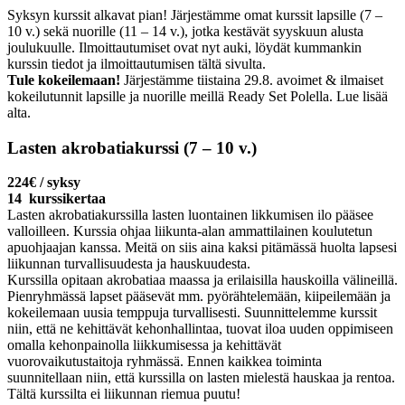
Syksyn kurssit alkavat pian! Järjestämme omat kurssit lapsille (7 –
10 v.) sekä nuorille (11 – 14 v.), jotka kestävät syyskuun alusta
joulukuulle. Ilmoittautumiset ovat nyt auki, löydät kummankin
kurssin tiedot ja ilmoittautumisen tältä sivulta.
Tule kokeilemaan!
Järjestämme tiistaina 29.8. avoimet & ilmaiset
kokeilutunnit lapsille ja nuorille meillä Ready Set Polella. Lue lisää
alta.
Lasten akrobatiakurssi (7 – 10 v.)
224€
/ syksy
14 kurssikertaa
Lasten akrobatiakurssilla lasten luontainen likkumisen ilo pääsee
valloilleen. Kurssia ohjaa liikunta-alan ammattilainen koulutetun
apuohjaajan kanssa. Meitä on siis aina kaksi pitämässä huolta lapsesi
liikunnan turvallisuudesta ja hauskuudesta.
Kurssilla opitaan akrobatiaa maassa ja erilaisilla hauskoilla välineillä.
Pienryhmässä lapset pääsevät mm. pyörähtelemään, kiipeilemään ja
kokeilemaan uusia temppuja turvallisesti. Suunnittelemme kurssit
niin, että ne kehittävät kehonhallintaa, tuovat iloa uuden oppimiseen
omalla kehonpainolla liikkumisessa ja kehittävät
vuorovaikutustaitoja ryhmässä. Ennen kaikkea toiminta
suunnitellaan niin, että kurssilla on lasten mielestä hauskaa ja rentoa.
Tältä kurssilta ei liikunnan riemua puutu!