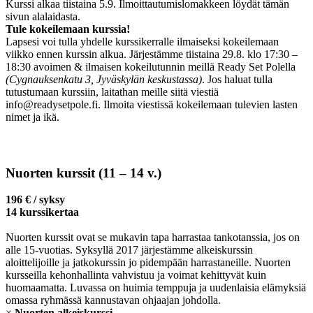
Kurssi alkaa tiistaina 5.9. Ilmoittautumislomakkeen löydät tämän
sivun alalaidasta.
Tule kokeilemaan kurssia!
Lapsesi voi tulla yhdelle kurssikerralle ilmaiseksi kokeilemaan
viikko ennen kurssin alkua. Järjestämme tiistaina 29.8. klo 17:30 –
18:30 avoimen & ilmaisen kokeilutunnin meillä Ready Set Polella
(Cygnauksenkatu 3, Jyväskylän keskustassa)
. Jos haluat tulla
tutustumaan kurssiin, laitathan meille siitä viestiä
info@readysetpole.fi. Ilmoita viestissä kokeilemaan tulevien lasten
nimet ja ikä.
Nuorten kurssit (11 – 14 v.)
196 € / syksy
14 kurssikertaa
Nuorten kurssit ovat se mukavin tapa harrastaa tankotanssia, jos on
alle 15-vuotias. Syksyllä 2017 järjestämme alkeiskurssin
aloittelijoille ja jatkokurssin jo pidempään harrastaneille. Nuorten
kursseilla kehonhallinta vahvistuu ja voimat kehittyvät kuin
huomaamatta. Luvassa on huimia temppuja ja uudenlaisia elämyksiä
omassa ryhmässä kannustavan ohjaajan johdolla.
×
Nuorten alkeiskurssi