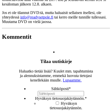
kesäloman jälkeen 12.8. alkaen.
Jos et ole tilannut DVD:tä, mutta haluaisit sellaisen itsellesi, ole
yhteydessä
info@readysetpole.fi
tai kerro meille tunnille tullessasi.
Muutama DVD on vielä jaossa.
Kommentit
Tilaa uutiskirje
Haluatko tietää lisää? Kuulet mm. tapahtumista
ja alennuksistamme, emmekä luovuta tietojasi
kenellekään muulle.
Lupaamme.
Sähköposti
*
Hyväksyn tietosuojakäytännön.
*
Hyväksyn
tietosuojakäytännön.