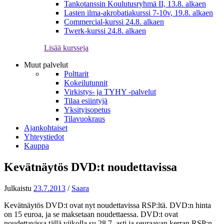
Tankotanssin Koulutusryhmä II, 13.8. alkaen
Lasten ilma-akrobatiakurssi 7-10v, 19.8. alkaen
Commercial-kurssi 24.8. alkaen
Twerk-kurssi 24.8. alkaen
Lisää kursseja
Muut palvelut
Polttarit
Kokeilutunnit
Virkistys- ja TYHY -palvelut
Tilaa esiintyjä
Yksityisopetus
Tilavuokraus
Ajankohtaiset
Yhteystiedot
Kauppa
Kevätnäytös DVD:t noudettavissa
Julkaistu
23.7.2013
/
Saara
Kevätnäytös DVD:t ovat nyt noudettavissa RSP:ltä. DVD:n hinta
on 15 euroa, ja se maksetaan noudettaessa. DVD:t ovat
noudettavissa tällä viikolla su 28.7. asti ja seuraavan kerran RSP:n