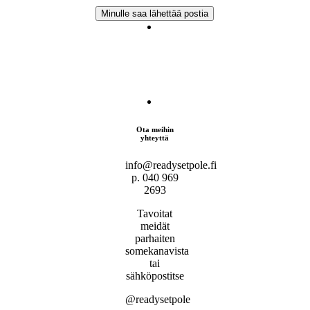
Ota meihin
yhteyttä
info@readysetpole.fi
p. 040 969
2693
Tavoitat
meidät
parhaiten
somekanavista
tai
sähköpostitse
@readysetpole