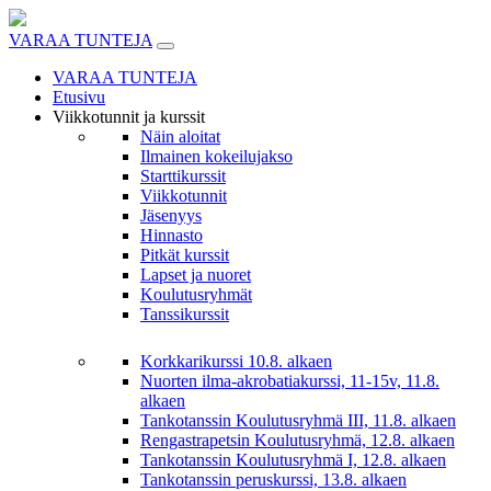
Skip
to
VARAA TUNTEJA
content
VARAA TUNTEJA
Etusivu
Viikkotunnit ja kurssit
Näin aloitat
Ilmainen kokeilujakso
Starttikurssit
Viikkotunnit
Jäsenyys
Hinnasto
Pitkät kurssit
Lapset ja nuoret
Koulutusryhmät
Tanssikurssit
Korkkarikurssi 10.8. alkaen
Nuorten ilma-akrobatiakurssi, 11-15v, 11.8.
alkaen
Tankotanssin Koulutusryhmä III, 11.8. alkaen
Rengastrapetsin Koulutusryhmä, 12.8. alkaen
Tankotanssin Koulutusryhmä I, 12.8. alkaen
Tankotanssin peruskurssi, 13.8. alkaen