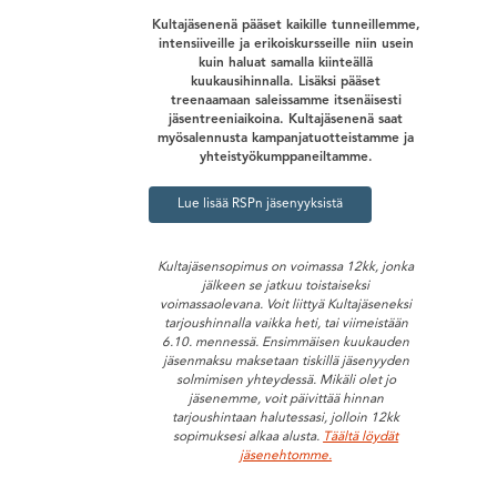
Kultajäsenenä pääset kaikille tunneillemme,
intensiiveille ja erikoiskursseille niin usein
kuin haluat samalla kiinteällä
kuukausihinnalla. Lisäksi pääset
treenaamaan saleissamme itsenäisesti
jäsentreeniaikoina. Kultajäsenenä saat
myösalennusta kampanjatuotteistamme ja
yhteistyökumppaneiltamme.
Lue lisää RSPn jäsenyyksistä
Kultajäsensopimus on voimassa 12kk, jonka
jälkeen se jatkuu toistaiseksi
voimassaolevana. Voit liittyä Kultajäseneksi
tarjoushinnalla vaikka heti, tai viimeistään
6.10. mennessä. Ensimmäisen kuukauden
jäsenmaksu maksetaan tiskillä jäsenyyden
solmimisen yhteydessä. Mikäli olet jo
jäsenemme, voit päivittää hinnan
tarjoushintaan halutessasi, jolloin 12kk
sopimuksesi alkaa alusta.
Täältä löydät
jäsenehtomme.