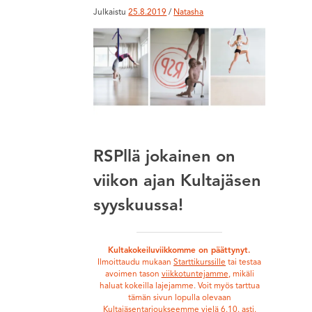
Julkaistu
25.8.2019
/
Natasha
RSPllä jokainen on
viikon ajan Kultajäsen
syyskuussa!
Kultakokeiluviikkomme on päättynyt.
Ilmoittaudu mukaan
Starttikurssille
tai testaa
avoimen tason
viikkotuntejamme
, mikäli
haluat kokeilla lajejamme. Voit myös tarttua
tämän sivun lopulla olevaan
Kultajäsentarjoukseemme vielä 6.10. asti.