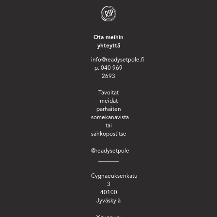
Ota meihin
yhteyttä
info@readysetpole.fi
p. 040 969
2693
Tavoitat
meidät
parhaiten
somekanavista
tai
sähköpostitse
@readysetpole
_______
Cygnaeuksenkatu
3
40100
Jyväskylä