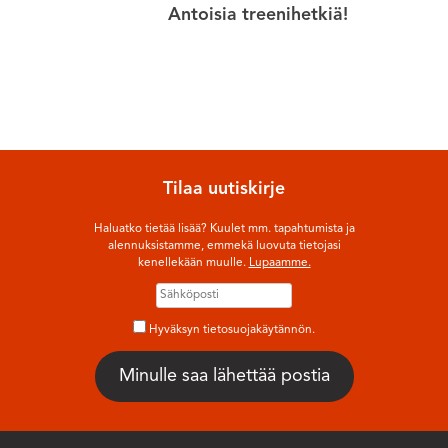
Antoisia treenihetkiä!
Tilaa uutiskirje
Haluatko tietää lisää? Kuulet mm. tapahtumista ja
alennuksistamme, emmekä luovuta tietojasi
kenellekään muulle.
Lupaamme.
Hyväksyn tietosuojakäytännön.