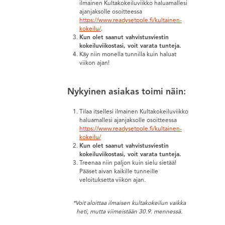
ilmainen Kultakokeiluviikko haluamallesi
ajanjaksolle osoitteessa
https://www.readysetpole.fi/kultainen-
kokeilu/
.
Kun olet saanut vahvistusviestin
kokeiluviikostasi, voit varata tunteja.
Käy niin monella tunnilla kuin haluat
viikon ajan!
Nykyinen asiakas toimi näin:
Tilaa itsellesi ilmainen Kultakokeiluviikko
haluamallesi ajanjaksolle osoitteessa
https://www.readysetpole.fi/kultainen-
kokeilu/
Kun olet saanut vahvistusviestin
kokeiluviikostasi, voit varata tunteja.
Treenaa niin paljon kuin sielu sietää!
Pääset aivan kaikille tunneille
veloituksetta viikon ajan.
*Voit aloittaa ilmaisen kultakokeilun vaikka
heti, mutta viimeistään 30.9. mennessä.