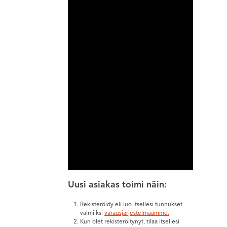
Uusi asiakas toimi näin:
Rekisteröidy eli luo itsellesi tunnukset
valmiiksi
varausjärjestelmäämme.
Kun olet rekisteröitynyt, tilaa itsellesi