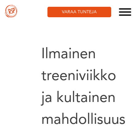
Skip
to
VARAA TUNTEJA
content
Ilmainen
treeniviikko
ja kultainen
mahdollisuus