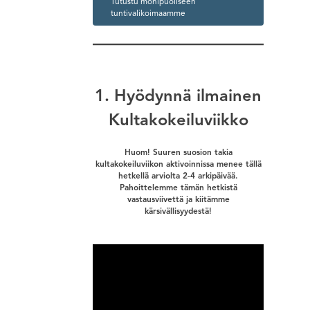
Tutustu monipuoliseen
tuntivalikoimaamme
1. Hyödynnä ilmainen
Kultakokeiluviikko
Huom! Suuren suosion takia
kultakokeiluviikon aktivoinnissa menee tällä
hetkellä arviolta 2-4 arkipäivää.
Pahoittelemme tämän hetkistä
vastausviivettä ja kiitämme
kärsivällisyydestä!