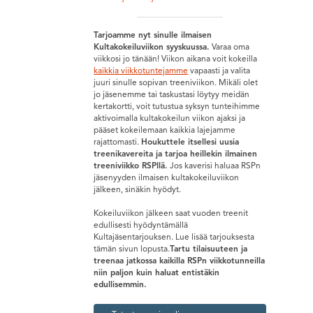
Tarjoamme nyt sinulle ilmaisen
Kultakokeiluviikon syyskuussa.
Varaa oma
viikkosi jo tänään! Viikon aikana voit kokeilla
kaikkia viikkotuntejamme
vapaasti ja valita
juuri sinulle sopivan treeniviikon. Mikäli olet
jo jäsenemme tai taskustasi löytyy meidän
kertakortti, voit tutustua syksyn tunteihimme
aktivoimalla kultakokeilun viikon ajaksi ja
pääset kokeilemaan kaikkia lajejamme
rajattomasti.
Houkuttele itsellesi uusia
treenikavereita ja tarjoa heillekin ilmainen
treeniviikko RSPllä.
Jos kaverisi haluaa RSPn
jäsenyyden ilmaisen kultakokeiluviikon
jälkeen, sinäkin hyödyt.
Kokeiluviikon jälkeen saat vuoden treenit
edullisesti hyödyntämällä
Kultajäsentarjouksen. Lue lisää tarjouksesta
tämän sivun lopusta.
Tartu tilaisuuteen ja
treenaa jatkossa kaikilla RSPn viikkotunneilla
niin paljon kuin haluat entistäkin
edullisemmin.