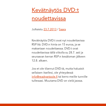
Kevätnäytös DVD:t
noudettavissa
Julkaistu
23.7.2013
/
Saara
Kevätnäytös DVD:t ovat nyt noudettavissa
RSP:ltä. DVD:n hinta on 15 euroa, ja se
maksetaan noudettaessa. DVD:t ovat
noudettavissa tällä viikolla su 28.7. asti ja
seuraavan kerran RSP:n kesäloman jälkeen
12.8. alkaen.
Jos et ole tilannut DVD:tä, mutta haluaisit
sellaisen itsellesi, ole yhteydessä
info@readysetpole.fi
tai kerro meille tunnille
tullessasi. Muutama DVD on vielä jaossa.