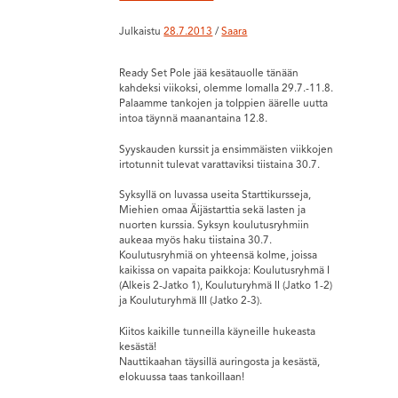
Julkaistu
28.7.2013
/
Saara
Ready Set Pole jää kesätauolle tänään
kahdeksi viikoksi, olemme lomalla 29.7.-11.8.
Palaamme tankojen ja tolppien äärelle uutta
intoa täynnä maanantaina 12.8.
Syyskauden kurssit ja ensimmäisten viikkojen
irtotunnit tulevat varattaviksi tiistaina 30.7.
Syksyllä on luvassa useita Starttikursseja,
Miehien omaa Äijästarttia sekä lasten ja
nuorten kurssia. Syksyn koulutusryhmiin
aukeaa myös haku tiistaina 30.7.
Koulutusryhmiä on yhteensä kolme, joissa
kaikissa on vapaita paikkoja: Koulutusryhmä I
(Alkeis 2-Jatko 1), Kouluturyhmä II (Jatko 1-2)
ja Kouluturyhmä III (Jatko 2-3).
Kiitos kaikille tunneilla käyneille hukeasta
kesästä!
Nauttikaahan täysillä auringosta ja kesästä,
elokuussa taas tankoillaan!