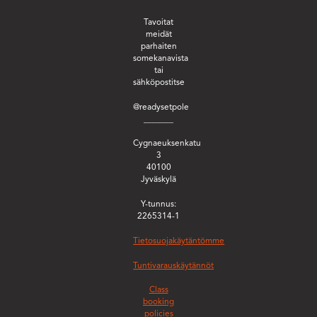
Tavoitat
meidät
parhaiten
somekanavista
tai
sähköpostitse
@readysetpole
_______
Cygnaeuksenkatu
3
40100
Jyväskylä
Y-tunnus:
2265314-1
Tietosuojakäytäntömme
Tuntivarauskäytännöt
Class
booking
policies