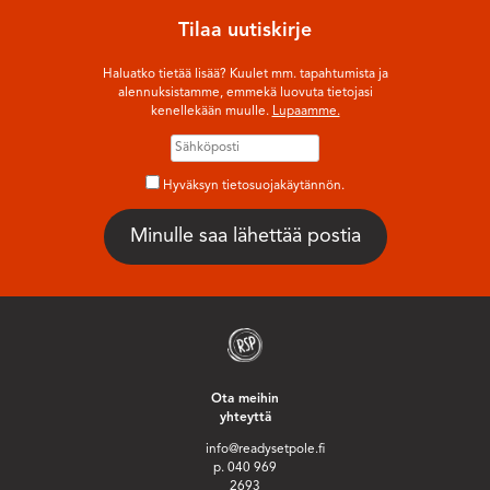
Tilaa uutiskirje
Haluatko tietää lisää? Kuulet mm. tapahtumista ja
alennuksistamme, emmekä luovuta tietojasi
kenellekään muulle.
Lupaamme.
Hyväksyn tietosuojakäytännön.
Ota meihin
yhteyttä
info@readysetpole.fi
p. 040 969
2693