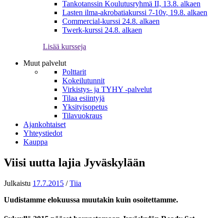
Tankotanssin Koulutusryhmä II, 13.8. alkaen
Lasten ilma-akrobatiakurssi 7-10v, 19.8. alkaen
Commercial-kurssi 24.8. alkaen
Twerk-kurssi 24.8. alkaen
Lisää kursseja
Muut palvelut
Polttarit
Kokeilutunnit
Virkistys- ja TYHY -palvelut
Tilaa esiintyjä
Yksityisopetus
Tilavuokraus
Ajankohtaiset
Yhteystiedot
Kauppa
Viisi uutta lajia Jyväskylään
Julkaistu
17.7.2015
/
Tiia
Uudistamme elokuussa muutakin kuin osoitettamme.