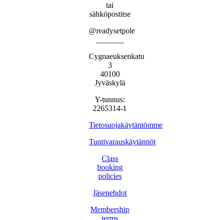
tai
sähköpostitse
@readysetpole
_______
Cygnaeuksenkatu
3
40100
Jyväskylä
Y-tunnus:
2265314-1
Tietosuojakäytäntömme
Tuntivarauskäytännöt
Class
booking
policies
Jäsenehdot
Membership
terms