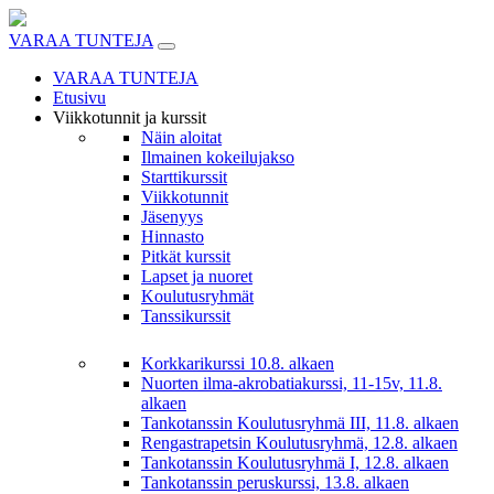
Skip
to
VARAA TUNTEJA
content
VARAA TUNTEJA
Etusivu
Viikkotunnit ja kurssit
Näin aloitat
Ilmainen kokeilujakso
Starttikurssit
Viikkotunnit
Jäsenyys
Hinnasto
Pitkät kurssit
Lapset ja nuoret
Koulutusryhmät
Tanssikurssit
Korkkarikurssi 10.8. alkaen
Nuorten ilma-akrobatiakurssi, 11-15v, 11.8.
alkaen
Tankotanssin Koulutusryhmä III, 11.8. alkaen
Rengastrapetsin Koulutusryhmä, 12.8. alkaen
Tankotanssin Koulutusryhmä I, 12.8. alkaen
Tankotanssin peruskurssi, 13.8. alkaen