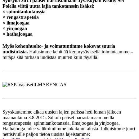
Syksyllä 2015 pääset harrastamaan Jyväskylän Ready Set
Polella viittä uutta lajia tankotanssin lisäksi:
× spinnitankotanssia
× rengastrapetsia
× ilmajoogaa
× yinjoogaa
× hathajoogaa
Myös kehonhuolto- ja voimatuntimme kokevat suuria
uudistuksia.
Halusimme kehittää kertarysäyksellä toimintaamme –
mitäpä sitä turhaan uudistaa muuten kuin täysillä!
Syyskautemme alkaa uusien lajien parissa heti loman jälkeen
maanantaina 3.8.2015. Silloin pääset harrastamaan meillä
rengastrapetsia, spinnitankotanssia, ilmajoogaa ja yinjoogaa.
Hathajooga tulee valikoimiimme lokakuun alusta. Julkaisimme juuri
nettisivuille paljon tietoa uusista lajeistamme: