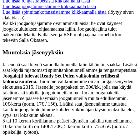
Lue lisää rengastrapetsista klikkaamalla tästä
Lue lisää joogatunneistamme klikkaamalla tästä
Lue lisää spinnitankotanssistamme klikkaamalla tästä
(löytyy sivun
alalaidasta)
Kaikki joogaohjaajamme ovat ammattilaisia: he ovat käyneet
joogakoulutuksen ohjaamaansa lajiin. Joogaohjaajina tulet
näkemään Martta Kallaksen ja RSP:n ohjaajana comebackin
tekevän Salla Oksasen.
Muutoksia jäsenyyksiin
Jäsenenä saat käydä samoilla tunneilla kuin tähänkin saakka. Lisäksi
saat käydä rajattomasti spinnitankotunneillamme ja rengastrapetsissa.
Joogalajit tulevat Ready Set Polen valikoimiin erillisenä
kokonaisuutena.
Tuomme valikoimiimme oman joogajäsenyyden
elokuussa 2015. Jäsenelle joogapaketti on 30€/kk, jolla saa käydä
rajattomasti kaikilla joogatunneillamme. Ilman joogapakettia
jäsenemme pääsee käymään joogatunneilla muita edullisemmin,
10€/kerta (norm. 17€ / 15€). Lisäksi saat jäsenenämme tutustua
kaikkiin joogatunteihimme kahden viikon ajan täysin maksutta elo-,
syys- tai lokakuun aikana.
5 tai 10 kerran kortillamme pääset käymään kaikilla tunneillamme.
10 kerran kortti on 140€/120€, 5 kerran kortti 75€/65€ (norm. /
opiskelija, työtön).