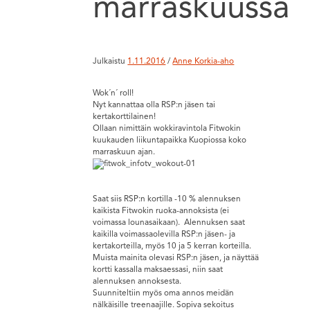
marraskuussa
Julkaistu
1.11.2016
/
Anne Korkia-aho
Wok´n´ roll!
Nyt kannattaa olla RSP:n jäsen tai
kertakorttilainen!
Ollaan nimittäin wokkiravintola Fitwokin
kuukauden liikuntapaikka Kuopiossa koko
marraskuun ajan.
Saat siis RSP:n kortilla -10 % alennuksen
kaikista Fitwokin ruoka-annoksista (ei
voimassa lounasaikaan). Alennuksen saat
kaikilla voimassaolevilla RSP:n jäsen- ja
kertakorteilla, myös 10 ja 5 kerran korteilla.
Muista mainita olevasi RSP:n jäsen, ja näyttää
kortti kassalla maksaessasi, niin saat
alennuksen annoksesta.
Suunniteltiin myös oma annos meidän
nälkäisille treenaajille. Sopiva sekoitus