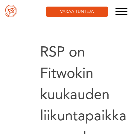
Skip
to
VARAA TUNTEJA
content
RSP on
Fitwokin
kuukauden
liikuntapaikka