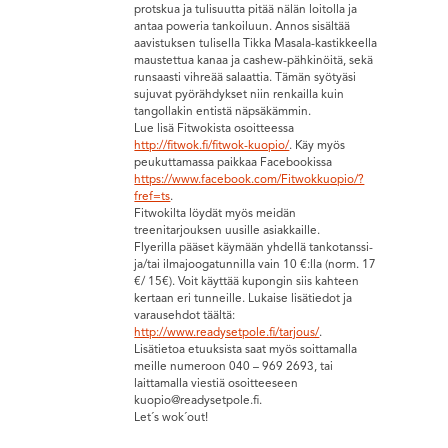
protskua ja tulisuutta pitää nälän loitolla ja
antaa poweria tankoiluun. Annos sisältää
aavistuksen tulisella Tikka Masala-kastikkeella
maustettua kanaa ja cashew-pähkinöitä, sekä
runsaasti vihreää salaattia. Tämän syötyäsi
sujuvat pyörähdykset niin renkailla kuin
tangollakin entistä näpsäkämmin.
Lue lisä Fitwokista osoitteessa
http://fitwok.fi/fitwok-kuopio/
. Käy myös
peukuttamassa paikkaa Facebookissa
https://www.facebook.com/Fitwokkuopio/?
fref=ts
.
Fitwokilta löydät myös meidän
treenitarjouksen uusille asiakkaille.
Flyerilla pääset käymään yhdellä tankotanssi-
ja/tai ilmajoogatunnilla vain 10 €:lla (norm. 17
€/ 15€). Voit käyttää kupongin siis kahteen
kertaan eri tunneille. Lukaise lisätiedot ja
varausehdot täältä:
http://www.readysetpole.fi/tarjous/
.
Lisätietoa etuuksista saat myös soittamalla
meille numeroon 040 – 969 2693, tai
laittamalla viestiä osoitteeseen
kuopio@readysetpole.fi.
Let´s wok´out!