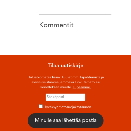
Kommentit
Tilaa uutiskirje
Haluatko tietää lisää? Kuulet mm. tapahtumista ja
alennuksistamme, emmekä luovuta tietojasi
kenellekään muulle.
Lupaamme.
Hyväksyn tietosuojakäytännön.