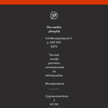
Ota meihin
yhteyttä
info@readysetpole.fi
p. 040 969
2693
Tavoitat
meidät
parhaiten
somekanavista
tai
sähköpostitse
@readysetpole
_______
Cygnaeuksenkatu
3
40100