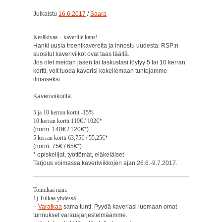
Julkaistu
16.6.2017
/
Saara
Kesäkivaa – kaverille kans!
Hanki uusia treenikavereita ja innostu uudesta: RSP:n
suositut kaveriviikot ovat taas täällä.
Jos olet meidän jäsen tai taskustasi löytyy 5 tai 10 kerran
kortti, voit tuoda kaverisi kokeilemaan tuntejamme
ilmaiseksi.
Kaveriviikoilla:
5 ja 10 kerran kortit -15%
10 kerran kortti
119€ / 102€*
(norm. 140€ / 120€*)
5 kerran kortti 63,75€ / 55,25€*
(norm. 75€ / 65€*)
* opiskelijat, työttömät, eläkeläiset
Tarjous voimassa kaveriviikkojen ajan 26.6.-9.7.2017.
Toimikaa näin:
1) Tulkaa yhdessä
–
Varatkaa
sama tunti. Pyydä kaveriasi luomaan omat
tunnukset varausjärjestelmäämme.