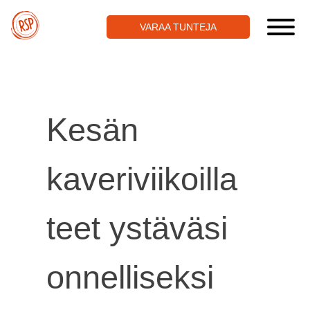
Skip
to
VARAA TUNTEJA
content
Kesän
kaveriviikoilla
teet ystäväsi
onnelliseksi