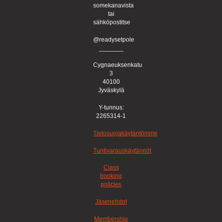
somekanavista
tai
sähköpostitse
@readysetpole
_______
Cygnaeuksenkatu
3
40100
Jyväskylä
Y-tunnus:
2265314-1
Tietosuojakäytäntömme
Tuntivarauskäytännöt
Class
booking
policies
Jäsenehdot
Membership