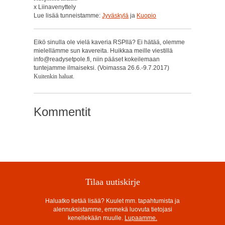
x Liinavenyttely
Lue lisää tunneistamme:
Jyväskylä
ja
Kuopio
Eikö sinulla ole vielä kaveria RSPllä? Ei hätää, olemme
mielellämme sun kavereita. Huikkaa meille viestillä
info@readysetpole.fi, niin pääset kokeilemaan
tuntejamme ilmaiseksi. (Voimassa 26.6.-9.7.2017)
Kuitenkin haluat.
Kommentit
Tilaa uutiskirje
Haluatko tietää lisää? Kuulet mm. tapahtumista ja
alennuksistamme, emmekä luovuta tietojasi
kenellekään muulle.
Lupaamme.