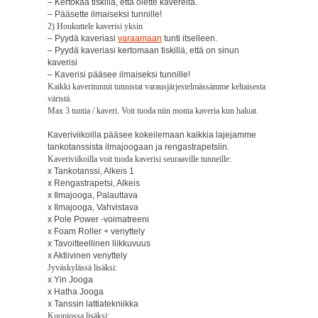
– Kertokaa tiskillä, että olette kavereita.
– Pääsette ilmaiseksi tunnille!
2) Houkuttele kaverisi yksin
– Pyydä kaveriasi
varaamaan
tunti itselleen.
– Pyydä kaveriasi kertomaan tiskillä, että on sinun
kaverisi
– Kaverisi pääsee ilmaiseksi tunnille!
Kaikki kaveritunnit tunnistat varausjärjestelmässämme keltaisesta
väristä.
Max 3 tuntia / kaveri. Voit tuoda niin monta kaveria kun haluat.
Kaveriviikoilla pääsee kokeilemaan kaikkia lajejamme
tankotanssista ilmajoogaan ja rengastrapetsiin.
Kaveriviikoilla voit tuoda kaverisi seuraaville tunneille:
x Tankotanssi, Alkeis 1
x Rengastrapetsi, Alkeis
x Ilmajooga, Palauttava
x Ilmajooga, Vahvistava
x Pole Power -voimatreeni
x Foam Roller + venyttely
x Tavoitteellinen liikkuvuus
x Aktiivinen venyttely
Jyväskylässä lisäksi:
x Yin Jooga
x Hatha Jooga
x Tanssin lattiatekniikka
Kuopiossa lisäksi: