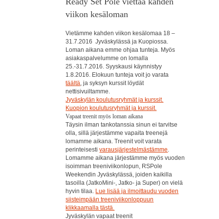
Ready Set Pole viettää kahden
viikon kesäloman
Vietämme kahden viikon kesälomaa 18 –
31.7.2016 Jyväskylässä ja Kuopiossa.
Loman aikana emme ohjaa tunteja. Myös
asiakaspalvelumme on lomalla
25.-31.7.2016. Syyskausi käynnistyy
1.8.2016. Elokuun tunteja voit jo varata
täältä
, ja syksyn kurssit löydät
nettisivuiltamme.
Jyväskylän koulutusryhmät ja kurssit.
Kuopion koulutusryhmät ja kurssit.
Vapaat treenit myös loman aikana
Täysin ilman tankotanssia sinun ei tarvitse
olla, sillä järjestämme vapaita treenejä
lomamme aikana. Treenit voit varata
perinteisesti
varausjärjestelmästämme
.
Lomamme aikana järjestämme myös vuoden
isoimman treeniviikonlopun, RSPole
Weekendin Jyväskylässä, joiden kaikilla
tasoilla (JatkoMini-, Jatko- ja Super) on vielä
hyvin tilaa.
Lue lisää ja ilmoittaudu vuoden
siisteimpään treeniviikonloppuun
klikkaamalla tästä.
Jyväskylän vapaat treenit