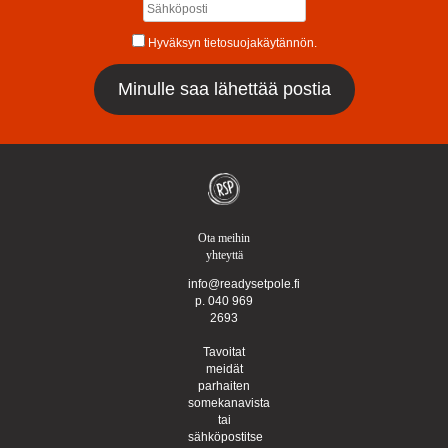
Hyväksyn tietosuojakäytännön.
Ota meihin
yhteyttä
info@readysetpole.fi
p. 040 969
2693
Tavoitat
meidät
parhaiten
somekanavista
tai
sähköpostitse