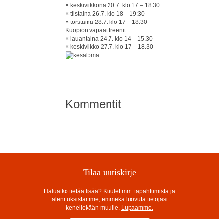
× keskiviikkona 20.7. klo 17 – 18:30
× tiistaina 26.7. klo 18 – 19:30
× torstaina 28.7. klo 17 – 18.30
Kuopion vapaat treenit
× lauantaina 24.7. klo 14 – 15.30
× keskiviikko 27.7. klo 17 – 18.30
Kommentit
Tilaa uutiskirje
Haluatko tietää lisää? Kuulet mm. tapahtumista ja
alennuksistamme, emmekä luovuta tietojasi
kenellekään muulle.
Lupaamme.