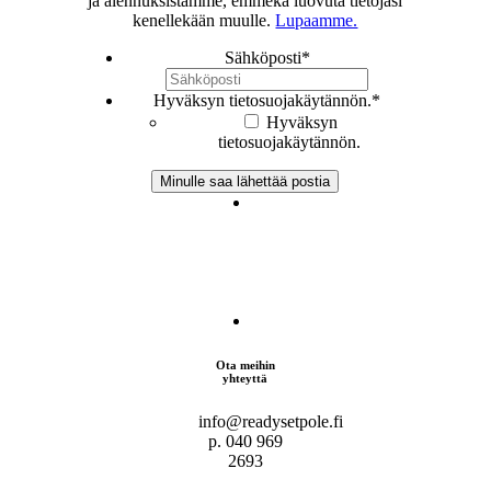
ja alennuksistamme, emmekä luovuta tietojasi
kenellekään muulle.
Lupaamme.
Sähköposti
*
Hyväksyn tietosuojakäytännön.
*
Hyväksyn
tietosuojakäytännön.
Ota meihin
yhteyttä
info@readysetpole.fi
p. 040 969
2693