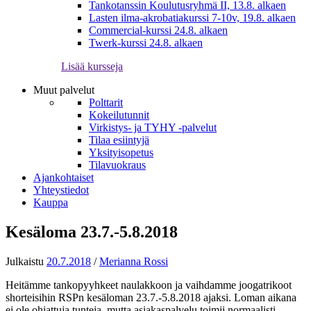
Tankotanssin Koulutusryhmä II, 13.8. alkaen
Lasten ilma-akrobatiakurssi 7-10v, 19.8. alkaen
Commercial-kurssi 24.8. alkaen
Twerk-kurssi 24.8. alkaen
Lisää kursseja
Muut palvelut
Polttarit
Kokeilutunnit
Virkistys- ja TYHY -palvelut
Tilaa esiintyjä
Yksityisopetus
Tilavuokraus
Ajankohtaiset
Yhteystiedot
Kauppa
Kesäloma 23.7.-5.8.2018
Julkaistu
20.7.2018
/
Merianna Rossi
Heitämme tankopyyhkeet naulakkoon ja vaihdamme joogatrikoot
shorteisihin RSPn kesäloman 23.7.-5.8.2018 ajaksi. Loman aikana
ei ole ohjattuja tunteja, mutta asiakaspalvelu toimii normaalisti.