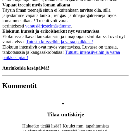
Vapaat treenit myös loman aikana
Täysin ilman treenejä sinun ei kuitenkaan tarvitse olla, sillä
järjestämme vapaita tanko-, rengas- ja ilmajoogatreenejä myös
lomamme aikana! Treenit voit varata
perinteisesti
varausjärjestelmästämme
.
Elokuun kurssit ja erikoisherkut nyt varattavissa
Elokuussa alkavat tankotanssin ja ilmajoogan starttikurssit ovat nyt
varattavissa.
Tutustu kursseihin ja varaa paikkasi!
Elokuun intensiivit ovat myös varattavissa. Luvassa on tanssia,
tankotanssia ja kangasakrobatiaa!
Tutustu intensiiveihin ja varaa
paikkasi pian!
Aurinkoisia kesäpäiviä!
Kommentit
Tilaa uutiskirje
Haluatko tietää lisää? Kuulet mm. tapahtumista