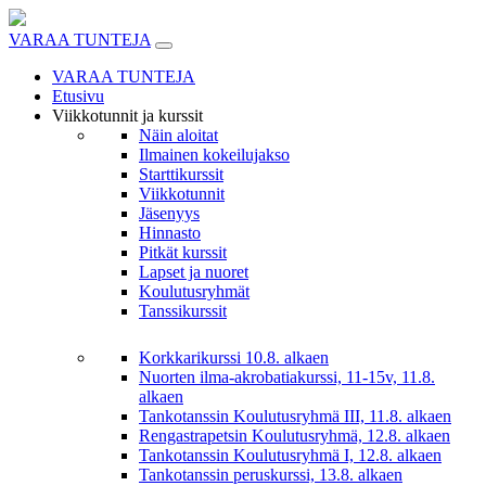
Skip
to
VARAA TUNTEJA
content
VARAA TUNTEJA
Etusivu
Viikkotunnit ja kurssit
Näin aloitat
Ilmainen kokeilujakso
Starttikurssit
Viikkotunnit
Jäsenyys
Hinnasto
Pitkät kurssit
Lapset ja nuoret
Koulutusryhmät
Tanssikurssit
Korkkarikurssi 10.8. alkaen
Nuorten ilma-akrobatiakurssi, 11-15v, 11.8.
alkaen
Tankotanssin Koulutusryhmä III, 11.8. alkaen
Rengastrapetsin Koulutusryhmä, 12.8. alkaen
Tankotanssin Koulutusryhmä I, 12.8. alkaen
Tankotanssin peruskurssi, 13.8. alkaen