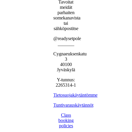
Tavoitat
meidät
parhaiten
somekanavista
tai
sähköpostitse
@readysetpole
_______
Cygnaeuksenkatu
3
40100
Jyväskylä
Y-tunnus:
2265314-1
Tietosuojakäytäntömme
Tuntivarauskäytännöt
Class
booking
policies