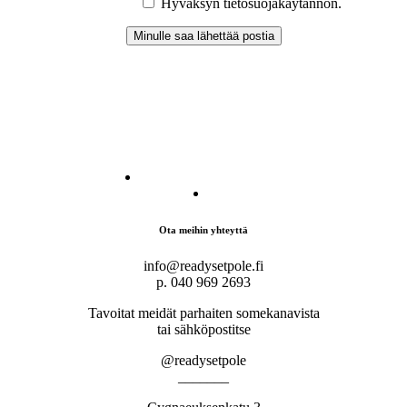
Hyväksyn tietosuojakäytännön.
Ota meihin yhteyttä
info@readysetpole.fi
p. 040 969 2693
Tavoitat meidät parhaiten somekanavista
tai sähköpostitse
@readysetpole
_______