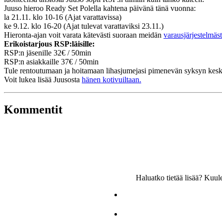
Juuso hieroo Ready Set Polella kahtena päivänä tänä vuonna:
la 21.11. klo 10-16 (Ajat varattavissa)
ke 9.12. klo 16-20 (Ajat tulevat varattaviksi 23.11.)
Hieronta-ajan voit varata kätevästi suoraan meidän
varausjärjestelmäst
Erikoistarjous RSP:läisille:
RSP:n jäsenille 32€ / 50min
RSP:n asiakkaille 37€ / 50min
Tule rentoutumaan ja hoitamaan lihasjumejasi pimenevän syksyn kesk
Voit lukea lisää Juusosta
hänen kotivuiltaan.
Kommentit
Haluatko tietää lisää? Kuu