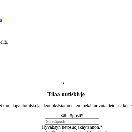
ä.
ellä.
Tilaa uutiskirje
let mm. tapahtumista ja alennuksistamme, emmekä luovuta tietojasi ken
Sähköposti
*
Hyväksyn tietosuojakäytännön.
*