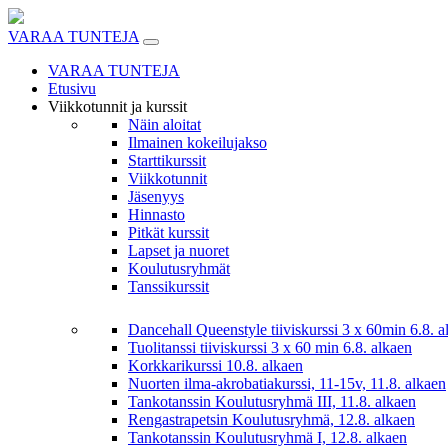
Skip
to
VARAA TUNTEJA
content
VARAA TUNTEJA
Etusivu
Viikkotunnit ja kurssit
Näin aloitat
Ilmainen kokeilujakso
Starttikurssit
Viikkotunnit
Jäsenyys
Hinnasto
Pitkät kurssit
Lapset ja nuoret
Koulutusryhmät
Tanssikurssit
Dancehall Queenstyle tiiviskurssi 3 x 60min 6.8. a
Tuolitanssi tiiviskurssi 3 x 60 min 6.8. alkaen
Korkkarikurssi 10.8. alkaen
Nuorten ilma-akrobatiakurssi, 11-15v, 11.8. alkaen
Tankotanssin Koulutusryhmä III, 11.8. alkaen
Rengastrapetsin Koulutusryhmä, 12.8. alkaen
Tankotanssin Koulutusryhmä I, 12.8. alkaen