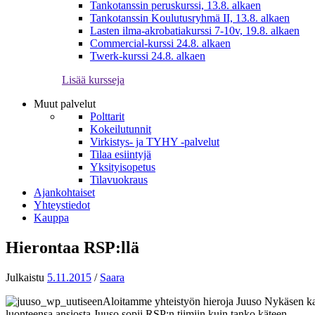
Tankotanssin peruskurssi, 13.8. alkaen
Tankotanssin Koulutusryhmä II, 13.8. alkaen
Lasten ilma-akrobatiakurssi 7-10v, 19.8. alkaen
Commercial-kurssi 24.8. alkaen
Twerk-kurssi 24.8. alkaen
Lisää kursseja
Muut palvelut
Polttarit
Kokeilutunnit
Virkistys- ja TYHY -palvelut
Tilaa esiintyjä
Yksityisopetus
Tilavuokraus
Ajankohtaiset
Yhteystiedot
Kauppa
Hierontaa RSP:llä
Julkaistu
5.11.2015
/
Saara
Aloitamme yhteistyön hieroja Juuso Nykäsen kans
luonteensa ansiosta Juuso sopii RSP:n tiimiin kuin tanko käteen.