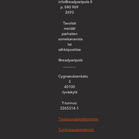
info@readysetpole.fi
p. 040 969
2693
Tavoitat
meidät
parhaiten
somekanavista
tai
sähköpostitse
@readysetpole
_______
Cygnaeuksenkatu
3
40100
Jyväskylä
Y-tunnus:
2265314-1
Tietosuojakäytäntömme
Tuntivarauskäytännöt