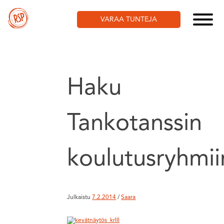
Skip
to
VARAA TUNTEJA
content
Haku
Tankotanssin
koulutusryhmii
Julkaistu
7.2.2014
/
Saara