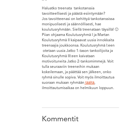
Haluatko treenata tankotanssia
tavoitteellisesti ja päästä esiintymään?
Jos tavoitteenasi on kehittyä tankotanssissa
monipuolisesti ja säännöllisesti, hae
koulutusryhmään. Siellä treenataan täysillä! 🙂
Piian ohjaama Koulutusryhmä I ja Martan
Koulutusryhmä II kaipaavat uusia innokkaita
treenaajia joukkoonsa. Koulutusryhmä I:een
otetaan uusia Jatko 1-tason tankoilijoita ja
Koulutusryhmä III:een kaivataan
motivoituneita Jatko 2-tankomimmejä. Voit
tulla seuraaviin treeneihin mukaan
kokeilemaan, ja päättää sen jälkeen, onko
ryhmä sinulle sopiva. Voit myös ilmoittautua
suoraan mukaan ryhmään
täältä
,
ilmoittautumisaikaa on helmikuun loppuun.
Kommentit