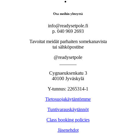
Ota meihin yhteyttä
info@readysetpole.fi
p. 040 969 2693
Tavoitat meidät parhaiten somekanavista
tai sähköpostitse
@readysetpole
_______
Cygnaeuksenkatu 3
40100 Jyväskylä
Y-tunnus: 2265314-1
Tietosuojakäytäntömme
Tuntivarauskäytännöt
Class booking policies
Jäsenehdot