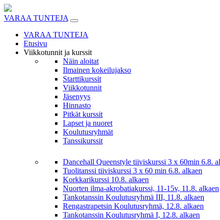
Skip
to
VARAA TUNTEJA
content
VARAA TUNTEJA
Etusivu
Viikkotunnit ja kurssit
Näin aloitat
Ilmainen kokeilujakso
Starttikurssit
Viikkotunnit
Jäsenyys
Hinnasto
Pitkät kurssit
Lapset ja nuoret
Koulutusryhmät
Tanssikurssit
Dancehall Queenstyle tiiviskurssi 3 x 60min 6.8. a
Tuolitanssi tiiviskurssi 3 x 60 min 6.8. alkaen
Korkkarikurssi 10.8. alkaen
Nuorten ilma-akrobatiakurssi, 11-15v, 11.8. alkaen
Tankotanssin Koulutusryhmä III, 11.8. alkaen
Rengastrapetsin Koulutusryhmä, 12.8. alkaen
Tankotanssin Koulutusryhmä I, 12.8. alkaen