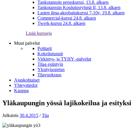
Tankotanssin peruskurssi, 13.8. alkaen
Tankotanssin Koulutusryhmä II, 13.8. alkaen
Lasten ilma-akrobatiakurssi 7-10v, 19.8. alkaen
Commercial-kurssi 24.8. alkaen
Twerk-kurssi 24.8. alkaen
Lisää kursseja
Muut palvelut
Polttarit
Kokeilutunnit
Virkistys- ja TYHY -palvelut
Tilaa esiintyjä
Yksityisopetus
Tilavuokraus
Ajankohtaiset
Yhteystiedot
Kauppa
Yläkaupungin yössä lajikokeilua ja esityks
Julkaistu
30.4.2015
/
Tiia