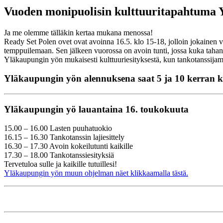
Vuoden monipuolisin kulttuuritapahtuma Y
Ja me olemme tälläkin kertaa mukana menossa!
Ready Set Polen ovet ovat avoinna 16.5. klo 15-18, jolloin jokainen v
temppuilemaan. Sen jälkeen vuorossa on avoin tunti, jossa kuka taha
Yläkaupungin yön mukaisesti kulttuuriesityksestä, kun tankotanssijam
Yläkaupungin yön alennuksena saat 5 ja 10 kerran k
Yläkaupungin yö lauantaina 16. toukokuuta
15.00 – 16.00 Lasten puuhatuokio
16.15 – 16.30 Tankotanssin lajiesittely
16.30 – 17.30 Avoin kokeilutunti kaikille
17.30 – 18.00 Tankotanssiesityksiä
Tervetuloa sulle ja kaikille tutuillesi!
Yläkaupungin yön muun ohjelman näet klikkaamalla tästä.