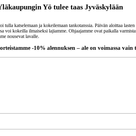
läkaupungin Yö tulee taas Jyväskylään
oi tulla katselemaan ja kokeilemaan tankotanssia. Päivän aloittaa laste
nsa voi kokeilla ilmaiseksi lajiamme. Ohjaajamme ovat paikalla varmist
me nousevat lavalle.
orteistamme -10% alennuksen – ale on voimassa vain 