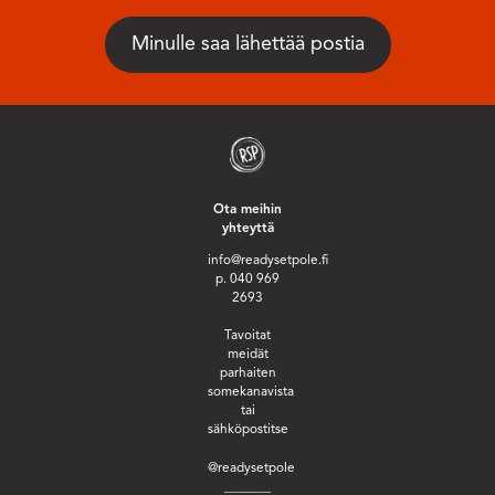
Ota meihin
yhteyttä
info@readysetpole.fi
p. 040 969
2693
Tavoitat
meidät
parhaiten
somekanavista
tai
sähköpostitse
@readysetpole
_______