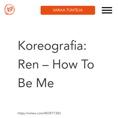
Skip
to
VARAA TUNTEJA
content
Koreografia:
Ren – How To
Be Me
https://vimeo.com/403977383