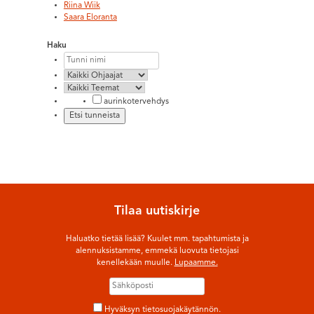
Riina Wiik
Saara Eloranta
Haku
aurinkotervehdys
Tilaa uutiskirje
Haluatko tietää lisää? Kuulet mm. tapahtumista ja
alennuksistamme, emmekä luovuta tietojasi
kenellekään muulle.
Lupaamme.
Hyväksyn tietosuojakäytännön.