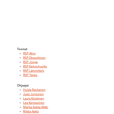
Teemat
RSP Akro
RSP Eksoottinen
RSP Jooga
RSP Kehonhuolto
RSP Lämmittely
RSP Tanko
Ohjaajat
Hulda Rankanen
Jussi Juntunen
Laura Koistinen
Lea Kemppinen
Martta Kallas-Mäki
Riikka Aalto