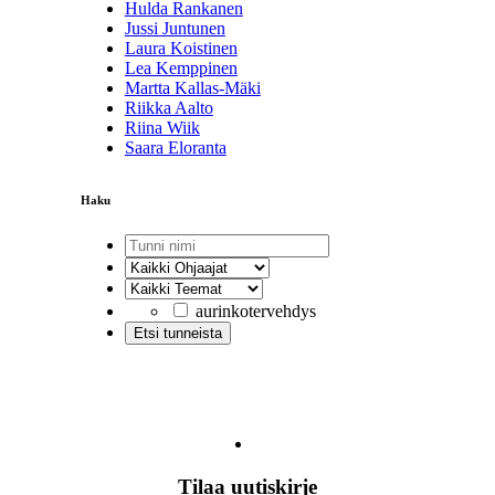
Hulda Rankanen
Jussi Juntunen
Laura Koistinen
Lea Kemppinen
Martta Kallas-Mäki
Riikka Aalto
Riina Wiik
Saara Eloranta
Haku
aurinkotervehdys
Tilaa uutiskirje