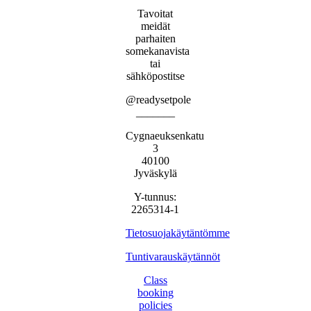
Tavoitat
meidät
parhaiten
somekanavista
tai
sähköpostitse
@readysetpole
_______
Cygnaeuksenkatu
3
40100
Jyväskylä
Y-tunnus:
2265314-1
Tietosuojakäytäntömme
Tuntivarauskäytännöt
Class
booking
policies