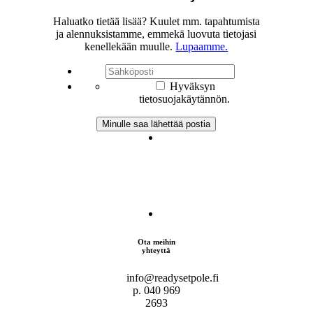
Haluatko tietää lisää? Kuulet mm. tapahtumista
ja alennuksistamme, emmekä luovuta tietojasi
kenellekään muulle.
Lupaamme.
Hyväksyn
tietosuojakäytännön.
Ota meihin
yhteyttä
info@readysetpole.fi
p. 040 969
2693