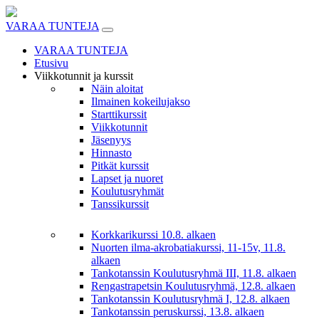
Skip
to
VARAA TUNTEJA
content
VARAA TUNTEJA
Etusivu
Viikkotunnit ja kurssit
Näin aloitat
Ilmainen kokeilujakso
Starttikurssit
Viikkotunnit
Jäsenyys
Hinnasto
Pitkät kurssit
Lapset ja nuoret
Koulutusryhmät
Tanssikurssit
Korkkarikurssi 10.8. alkaen
Nuorten ilma-akrobatiakurssi, 11-15v, 11.8.
alkaen
Tankotanssin Koulutusryhmä III, 11.8. alkaen
Rengastrapetsin Koulutusryhmä, 12.8. alkaen
Tankotanssin Koulutusryhmä I, 12.8. alkaen
Tankotanssin peruskurssi, 13.8. alkaen