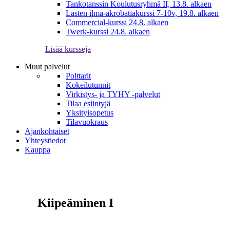
Tankotanssin Koulutusryhmä II, 13.8. alkaen
Lasten ilma-akrobatiakurssi 7-10v, 19.8. alkaen
Commercial-kurssi 24.8. alkaen
Twerk-kurssi 24.8. alkaen
Lisää kursseja
Muut palvelut
Polttarit
Kokeilutunnit
Virkistys- ja TYHY -palvelut
Tilaa esiintyjä
Yksityisopetus
Tilavuokraus
Ajankohtaiset
Yhteystiedot
Kauppa
Kiipeäminen I