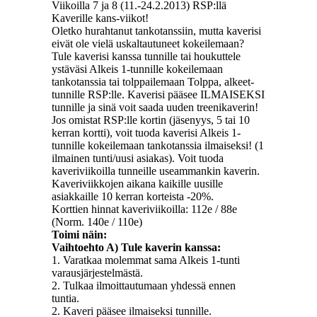
Viikoilla 7 ja 8 (11.-24.2.2013) RSP:llä
Kaverille kans-viikot!
Oletko hurahtanut tankotanssiin, mutta kaverisi
eivät ole vielä uskaltautuneet kokeilemaan?
Tule kaverisi kanssa tunnille tai houkuttele
ystäväsi Alkeis 1-tunnille kokeilemaan
tankotanssia tai tolppailemaan Tolppa, alkeet-
tunnille RSP:lle. Kaverisi pääsee ILMAISEKSI
tunnille ja sinä voit saada uuden treenikaverin!
Jos omistat RSP:lle kortin (jäsenyys, 5 tai 10
kerran kortti),
voit tuoda kaverisi Alkeis 1-
tunnille kokeilemaan tankotanssia ilmaiseksi! (1
ilmainen tunti/uusi asiakas). Voit tuoda
kaveriviikoilla tunneille useammankin kaverin.
Kaveriviikkojen aikana kaikille uusille
asiakkaille 10 kerran korteista -20%.
Korttien hinnat kaveriviikoilla: 112e / 88e
(Norm. 140e / 110e)
Toimi näin:
Vaihtoehto A) Tule kaverin kanssa:
1. Varatkaa molemmat sama Alkeis 1-tunti
varausjärjestelmästä.
2. Tulkaa ilmoittautumaan yhdessä ennen
tuntia.
2. Kaveri pääsee ilmaiseksi tunnille.