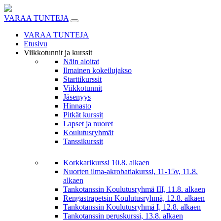
Skip
to
VARAA TUNTEJA
content
VARAA TUNTEJA
Etusivu
Viikkotunnit ja kurssit
Näin aloitat
Ilmainen kokeilujakso
Starttikurssit
Viikkotunnit
Jäsenyys
Hinnasto
Pitkät kurssit
Lapset ja nuoret
Koulutusryhmät
Tanssikurssit
Korkkarikurssi 10.8. alkaen
Nuorten ilma-akrobatiakurssi, 11-15v, 11.8.
alkaen
Tankotanssin Koulutusryhmä III, 11.8. alkaen
Rengastrapetsin Koulutusryhmä, 12.8. alkaen
Tankotanssin Koulutusryhmä I, 12.8. alkaen
Tankotanssin peruskurssi, 13.8. alkaen