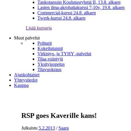
Tankotanssin Koulutusryhmä II, 13.8. alkaen
Lasten ilma-akrobatiakurssi 7-10v, 19.8. alkaen
Commercial-kurssi 24.8. alkaen
Twerk-kurssi 24.8. alkaen
Lisää kursseja
Muut palvelut
Polttarit
Kokeilutunnit
Virkistys- ja TYHY -palvelut
Tilaa esiintyjä
Yksityisopetus
Tilavuokraus
Ajankohtaiset
Yhteystiedot
Kauppa
RSP goes Kaverille kans!
Julkaistu
5.2.2013
/
Saara