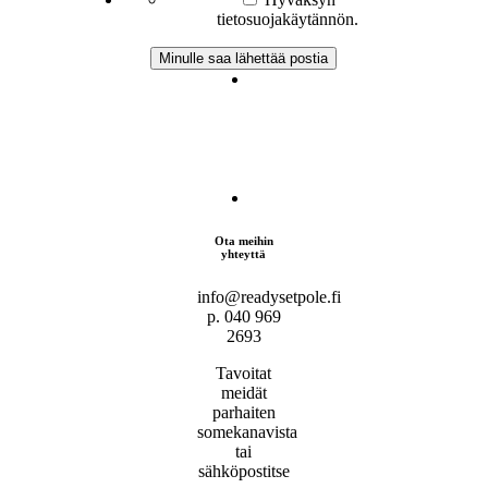
tietosuojakäytännön.
Ota meihin
yhteyttä
info@readysetpole.fi
p. 040 969
2693
Tavoitat
meidät
parhaiten
somekanavista
tai
sähköpostitse